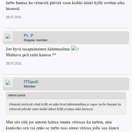
turbo huutaa ku viimestä päivää vaan kaikki äänet kyllä erottuu aika
hienosti.
28.07.2011
Pc_P
Regular member
Joo hyvä tasapainoinen äänimaailma
Mahtava peli ratin kanssa ^^
28.07.2011
ITSipuli
Member
leinmi sanoi:
Omasta mielestä siinä kyllä on aika hyvä äänimaailma,ei rupee turbo huutaa ku
viimestä päivää vaan kaikki äänet kyllä erottuu aika hienosti.
Mut siis että jos autoon laittaa muuta viriosaa ku turbon, niin
kuuleeko sen vai onko se turbo taas ainoo viriosa jolla saa äänen