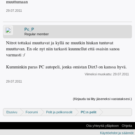
muuttumaan
29.07.2011
Pc_P
Regular member
Nitrot tottakai muuttavat ja kyllä ne muutkin hiukan tuntuvat
muuttavan. En ole nyt niin tarkasti kuunnellut että osaisin sanoa
varmasti :/
Kumminkin paras PC autopeli, jonka omistan Dirt3 on kanssa hyvä.
Viimeksi muokattu:
29.07.2011
29.07.2011
(Kirjaudu tai liity jäseneksi vastataksesi.)
Etusivu
Foorumi
Pelit ja pelikonsolit
PC:n pelit
Ota yhteyttä ylläpitoon
Ohjeita
Käyttöehdot ja säännöt