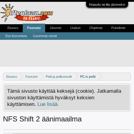
Kirjaudu tai liity jäseneksi
Etusivu
Foorumi
Jäsenet
Uutiset
Ohjelmat
Puhelimet
Etsi foorumista
Uusimmat viestit
Etusivu
Foorumi
Pelit ja pelikonsolit
PC:n pelit
Tämä sivusto käyttää keksejä (cookie). Jatkamalla
sivuston käyttämistä hyväksyt keksien
käyttämisen.
Lue lisää.
NFS Shift 2 äänimaailma