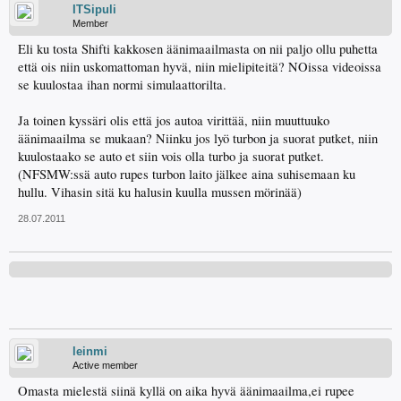
ITSipuli
Member
Eli ku tosta Shifti kakkosen äänimaailmasta on nii paljo ollu puhetta
että ois niin uskomattoman hyvä, niin mielipiteitä? NOissa videoissa
se kuulostaa ihan normi simulaattorilta.
Ja toinen kyssäri olis että jos autoa virittää, niin muuttuuko
äänimaailma se mukaan? Niinku jos lyö turbon ja suorat putket, niin
kuulostaako se auto et siin vois olla turbo ja suorat putket.
(NFSMW:ssä auto rupes turbon laito jälkee aina suhisemaan ku
hullu. Vihasin sitä ku halusin kuulla mussen mörinää)
28.07.2011
leinmi
Active member
Omasta mielestä siinä kyllä on aika hyvä äänimaailma,ei rupee