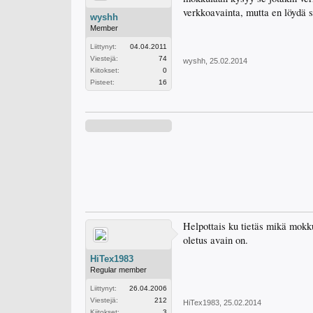
verkkoavainta, mutta en löydä s
wyshh
Member
Liittynyt:
04.04.2011
Viestejä:
74
wyshh
,
25.02.2014
Kiitokset:
0
Pisteet:
16
Helpottais ku tietäs mikä mokku
oletus avain on.
HiTex1983
Regular member
Liittynyt:
26.04.2006
Viestejä:
212
HiTex1983
,
25.02.2014
Kiitokset:
3