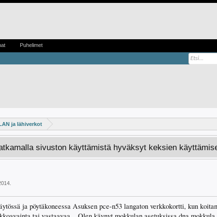
mat
Puhelimet
AN ja lähiverkot
Jatkamalla sivuston käyttämistä hyväksyt keksien käyttämis
2014
.
ytössä ja pöytäkoneessa Asuksen pce-n53 langaton verkkokortti, kun koitan
kkoavainta tai vastaavaa... Olen käynyt mokkulan asetuksissa dna.mokkula 