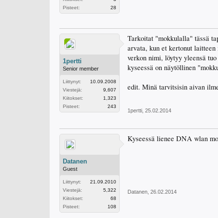
Pisteet:
28
Tarkoitat "mokkulalla" tässä t
arvata, kun et kertonut laittee
verkon nimi, löytyy yleensä tuo 
1pertti
kyseessä on näytöllinen "mokku
Senior member
Liittynyt:
10.09.2008
edit. Minä tarvitsisin aivan il
Viestejä:
9,607
Kiitokset:
1,323
Pisteet:
243
1pertti
,
25.02.2014
Kyseessä lienee DNA wlan mokk
Datanen
Guest
Liittynyt:
21.09.2010
Viestejä:
5,322
Datanen
,
26.02.2014
Kiitokset:
68
Pisteet:
108