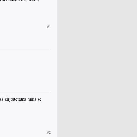
#1
ä kirjoitettuna mikä se
#2