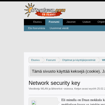
Etusivu
Foorumi
Jäsenet
Uutiset
Ohjel
Etsi foorumista
Uusimmat viestit
Etusivu
Foorumi
Ohjelmat ja käyttöjärjestelmät
WL
Tämä sivusto käyttää keksejä (cookie). 
Network security key
Viestiketju
WLAN ja lähiverkot
-osiossa. Ketjun avasi
wyshh
25.02.
Eli minulla on Dnan mokkula kä
mokkulaan kysyy se jotakin ver