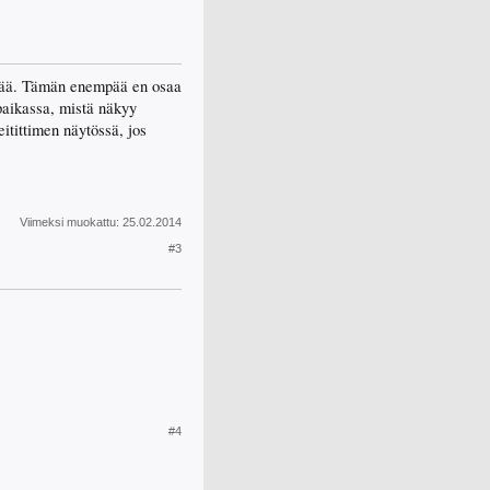
istää. Tämän enempää en osaa
 paikassa, mistä näkyy
eitittimen näytössä, jos
Viimeksi muokattu:
25.02.2014
#3
#4