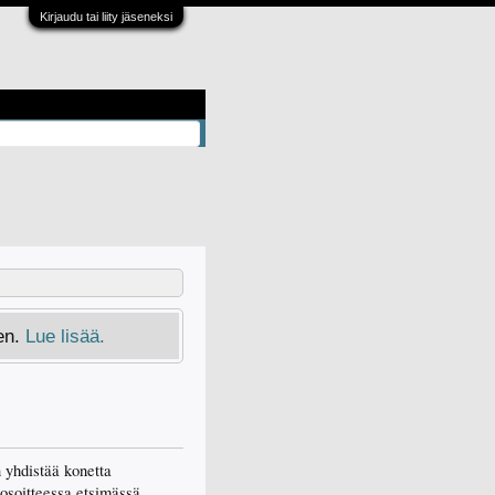
Kirjaudu tai liity jäseneksi
en.
Lue lisää.
 yhdistää konetta
osoitteessa etsimässä