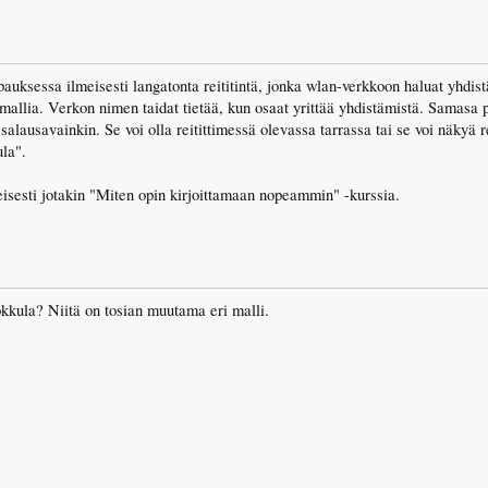
apauksessa ilmeisesti langatonta reititintä, jonka wlan-verkkoon haluat yhd
n mallia. Verkon nimen taidat tietää, kun osaat yrittää yhdistämistä. Samasa
salausavainkin. Se voi olla reitittimessä olevassa tarrassa tai se voi näkyä r
la".
meisesti jotakin "Miten opin kirjoittamaan nopeammin" -kurssia.
ula? Niitä on tosian muutama eri malli.