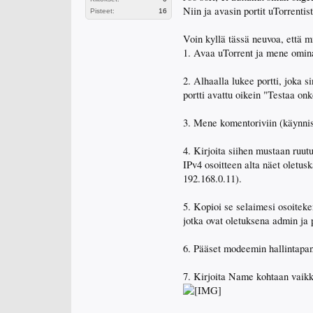
Niin ja avasin portit uTorrentist
Pisteet:
16
Voin kyllä tässä neuvoa, että mi
1. Avaa uTorrent ja mene omina
2. Alhaalla lukee portti, joka s
portti avattu oikein "Testaa onk
3. Mene komentoriviin (käynnis
4. Kirjoita siihen mustaan ruutu
IPv4 osoitteen alta näet oletusk
192.168.0.11).
5. Kopioi se selaimesi osoiteke
jotka ovat oletuksena admin ja
6. Pääset modeemin hallintapan
7. Kirjoita Name kohtaan vaikka