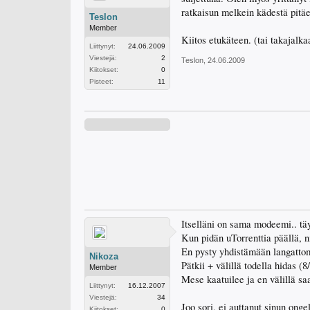
ratkaisun melkein kädestä pitäe
Teslon
Member
Kiitos etukäteen. (tai takajalka
Liittynyt:
24.06.2009
Viestejä:
2
Teslon
,
24.06.2009
Kiitokset:
0
Pisteet:
11
Itselläni on sama modeemi.. tä
Kun pidän uTorrenttia päällä, n
En pysty yhdistämään langattom
Nikoza
Pätkii + välillä todella hidas (8
Member
Mese kaatuilee ja en välillä sa
Liittynyt:
16.12.2007
Viestejä:
34
Joo sori, ei auttanut sinun ong
Kiitokset:
0