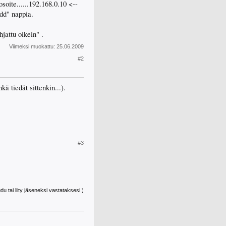
oite......192.168.0.10 <--
Add" nappia.
hjattu oikein" .
Viimeksi muokattu:
25.06.2009
#2
ä tiedät sittenkin...).
#3
udu tai liity jäseneksi vastataksesi.)