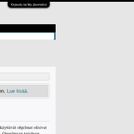
Kirjaudu tai liity jäseneksi
en.
Lue lisää.
käyttävät ohjelmat olisivat
n. Ongelmaan tarvitsen