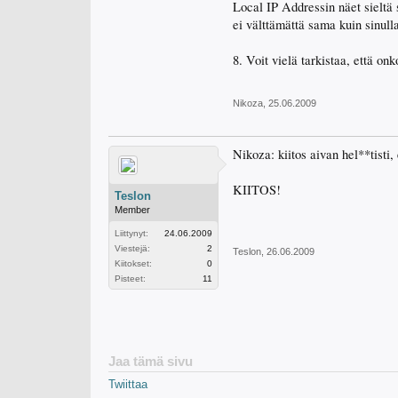
Local IP Addressin näet sieltä 
ei välttämättä sama kuin sinull
8. Voit vielä tarkistaa, että on
Nikoza
,
25.06.2009
Nikoza: kiitos aivan hel**tisti,
KIITOS!
Teslon
Member
Liittynyt:
24.06.2009
Viestejä:
2
Teslon
,
26.06.2009
Kiitokset:
0
Pisteet:
11
Jaa tämä sivu
Twiittaa