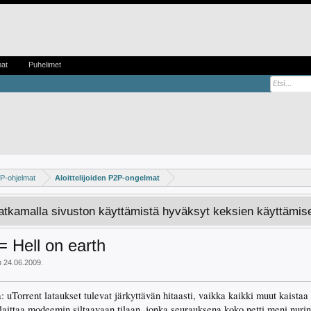
mat
Puhelimet
P-ohjelmat
Aloittelijoiden P2P-ongelmat
Jatkamalla sivuston käyttämistä hyväksyt keksien käyttämis
 Hell on earth
n
24.06.2009
.
 uTorrent lataukset tulevat järkyttävän hitaasti, vaikka kaikki muut kaistaa 
 laittaa modeemin siltaavaan tilaan, jonka seurauksena koko netti meni nuri