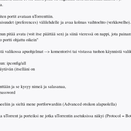
a.
ten portit avataan uTorrenttiin.
isuudet (preferences) välilehdelle ja avaa kolmas vaihtoehto (verkkovelho).
inun pitää avata (voit itse päättää sen) ja siinä vieressä on nappi, jota paina
o portti ohjattu oikein"
tä valikossa apuohjelmat --> komentorivi tai vistassa tuohon käynnistä vali
un: ipconfig/all
äytävän (itselläni on
nttään ja se kysyy nimeä ja salasanaa,
 password
eeliin ja sieltä mene portforwardiin (Advanced otsikon alapuolella)
 uTorrent ja porteiksi ne jotka uTorrentin asetuksissa näkyi (Protocol = Bo