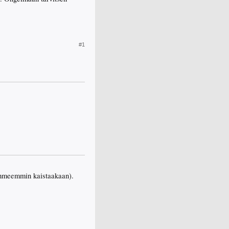
#1
i ihmeemmin kaistaakaan).