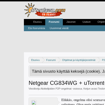
Etusivu
Foorumi
Jäsenet
Uutiset
Ohjel
Etsi foorumista
Uusimmat viestit
Etusivu
Foorumi
Ohjelmat ja käyttöjärjestelmät
P2
Tämä sivusto käyttää keksejä (cookie). 
Netgear CG834WG + uTorrent=
Viestiketju
Aloittelijoiden P2P-ongelmat
-osiossa. Ketjun avasi
Teslo
Elikkäs, ongelma olisi seuraava:
suljettuna. Olen myös yrittänyt