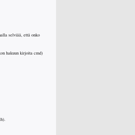
malla selviää, että onko
kon hakuun kirjoita cmd)
th).