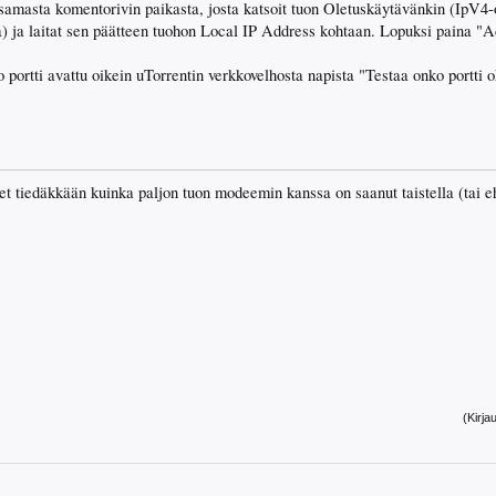
samasta komentorivin paikasta, josta katsoit tuon Oletuskäytävänkin (IpV4-os
a) ja laitat sen päätteen tuohon Local IP Address kohtaan. Lopuksi paina "
ko portti avattu oikein uTorrentin verkkovelhosta napista "Testaa onko portti o
 et tiedäkkään kuinka paljon tuon modeemin kanssa on saanut taistella (tai ehk
(Kirja