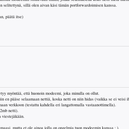
n selitettynä, sillä olen aivan käsi tämän portforwardoimisen kanssa.
an, päätä itse)
ytyy myöntää, että huonoin modeemi, joka minulla on ollut.
iin en pääse selaamaan nettiä, koska netti on niin hidas (vaikka se ei veis
aan verkkoon (testattu kahdella eri langattomalla vastaanottimella).
/2mb netti).
a viestejäkään.
elmaasi, mutta et ole ainoa jolla on ongelmia tuon modeemin kanssa : ).