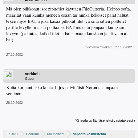
Active member
Mä olen pilkkonut isot zipit/filet käyttäen FileCutteria. Helppo softa,
määrität vaan kuinka moneen osaan tai minkä kokoiset palat haluat,
tekee myös BATin joka kasaa pilkotut filet. Ja siitä sitten polttelet
parille levylle, muista polttaa se BAT mukaan jompaan kumpaan
levyyn. (palautus, kaikki filet ja bat samaan kansioon ja sit vaan aja
bat)
Viimeksi muokattu:
27.10.2002
27.10.2002
verkkeli
Guest
Koita korjaantuisko kohta 1. jos päivittäisit Neron uusimpaan
versioon
28.10.2002
(Kirjaudu tai liity jäseneksi vastataksesi.)
Etusivu
Foorumi
Muut aiheet
Vapaata keskustelua