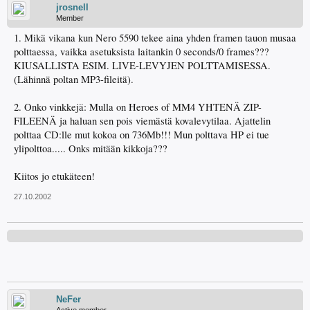
jrosnell
Member
1. Mikä vikana kun Nero 5590 tekee aina yhden framen tauon musaa
polttaessa, vaikka asetuksista laitankin 0 seconds/0 frames???
KIUSALLISTA ESIM. LIVE-LEVYJEN POLTTAMISESSA.
(Lähinnä poltan MP3-fileitä).
2. Onko vinkkejä: Mulla on Heroes of MM4 YHTENÄ ZIP-
FILEENÄ ja haluan sen pois viemästä kovalevytilaa. Ajattelin
polttaa CD:lle mut kokoa on 736Mb!!! Mun polttava HP ei tue
ylipolttoa..... Onks mitään kikkoja???
Kiitos jo etukäteen!
27.10.2002
NeFer