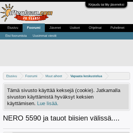
Kirjaudu tai liity jäseneksi
Etusivu
Foorumi
Jäsenet
Uutiset
Ohjelmat
Puhelimet
Etsi foorumista
Uusimmat viestit
Etusivu
Foorumi
Muut aiheet
Vapaata keskustelua
Tämä sivusto käyttää keksejä (cookie). Jatkamalla
sivuston käyttämistä hyväksyt keksien
käyttämisen.
Lue lisää.
NERO 5590 ja tauot biisien välissä....