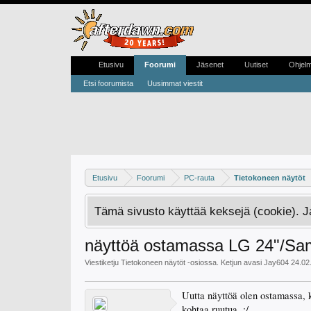
Etusivu
Foorumi
Jäsenet
Uutiset
Ohjel
Etsi foorumista
Uusimmat viestit
Etusivu
Foorumi
PC-rauta
Tietokoneen näytöt
Tämä sivusto käyttää keksejä (cookie). 
näyttöä ostamassa LG 24"/Sa
Viestiketju
Tietokoneen näytöt
-osiossa. Ketjun avasi
Jay604
24.02
Uutta näyttöä olen ostamassa, 
kohtaa ruutua. :/