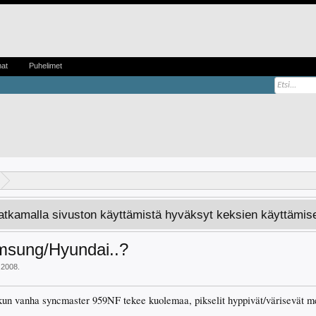
mat
Puhelimet
Jatkamalla sivuston käyttämistä hyväksyt keksien käyttämis
msung/Hyundai..?
.2008
.
kun vanha syncmaster 959NF tekee kuolemaa, pikselit hyppivät/värisevät me