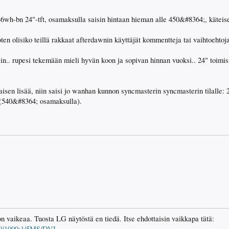
246wh-bn 24"-tft, osamaksulla saisin hintaan hieman alle 450&#8364;, kätei
ten olisiko teillä rakkaat afterdawnin käyttäjät kommentteja tai vaihtoehtoja
sin.. rupesi tekemään mieli hyvän koon ja sopivan hinnan vuoksi.. 24" toimis
uraisen lisää, niin saisi jo wanhan kunnon syncmasterin syncmasterin tilal
(540&#8364; osamaksulla).
 vaikeaa. Tuosta LG näytöstä en tiedä. Itse ehdottaisin vaikkapa tätä:
/1000:1/5MS/DVI