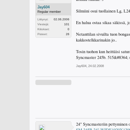
Jay604
Silmiini osui tuollainen Lg, L
Regular member
Liittynyt:
02.06.2006
En halua ostaa sikaa säkissä, jo
Viestejä:
101
Kiitokset:
0
Netanttilan sivuilta tuon bonga
Pisteet:
26
kakkostelkkarinakin jo..
Tosin tuohon kun heittäisi sat
Syncmaster 245b. 515&#8364; 
Jay604
,
24.02.2008
24" Syncmasteriin pettyminen on
SM 245B 24" WIDE1920X1200