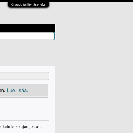
Kirjaudu tai liity jäseneksi
en.
Lue lisää.
lkein koko ajan jossain