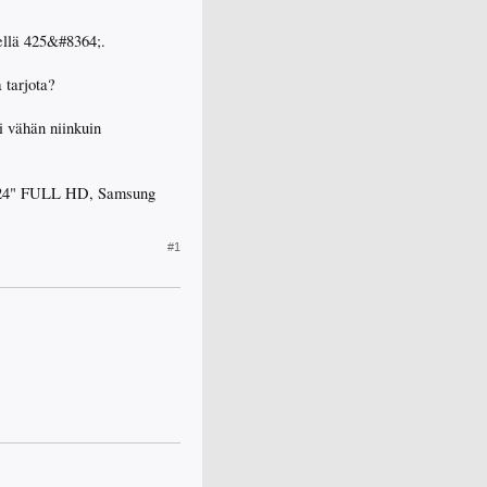
sellä 425&#8364;.
 tarjota?
i vähän niinkuin
le: 24" FULL HD, Samsung
#1