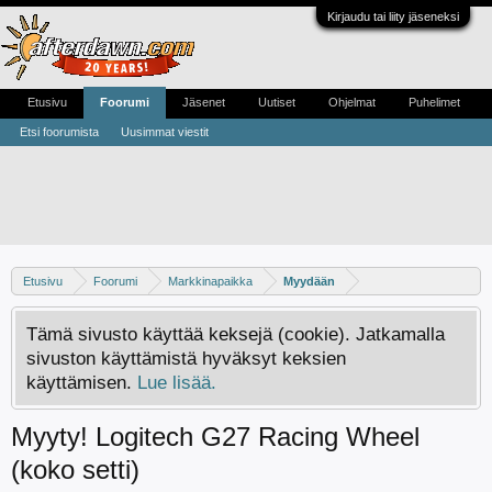
Kirjaudu tai liity jäseneksi
Etusivu
Foorumi
Jäsenet
Uutiset
Ohjelmat
Puhelimet
Etsi foorumista
Uusimmat viestit
Etusivu
Foorumi
Markkinapaikka
Myydään
Tämä sivusto käyttää keksejä (cookie). Jatkamalla
sivuston käyttämistä hyväksyt keksien
käyttämisen.
Lue lisää.
Myyty! Logitech G27 Racing Wheel
(koko setti)