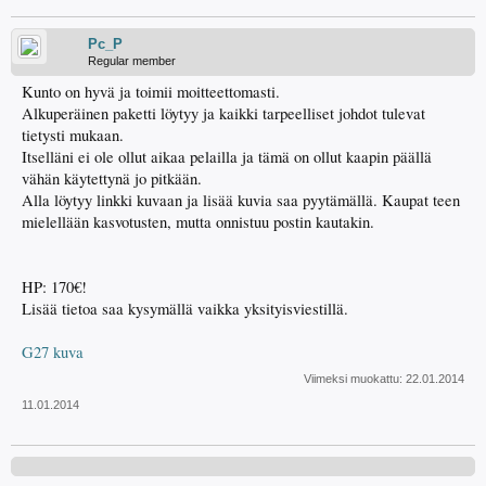
Pc_P
Regular member
Kunto on hyvä ja toimii moitteettomasti.
Alkuperäinen paketti löytyy ja kaikki tarpeelliset johdot tulevat
tietysti mukaan.
Itselläni ei ole ollut aikaa pelailla ja tämä on ollut kaapin päällä
vähän käytettynä jo pitkään.
Alla löytyy linkki kuvaan ja lisää kuvia saa pyytämällä. Kaupat teen
mielellään kasvotusten, mutta onnistuu postin kautakin.
HP: 170€!
Lisää tietoa saa kysymällä vaikka yksityisviestillä.
G27 kuva
Viimeksi muokattu:
22.01.2014
11.01.2014