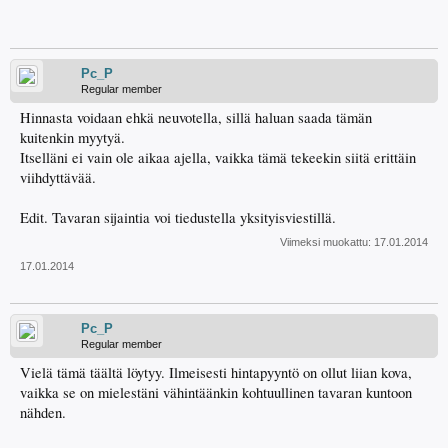
Pc_P
Regular member
Hinnasta voidaan ehkä neuvotella, sillä haluan saada tämän
kuitenkin myytyä.
Itselläni ei vain ole aikaa ajella, vaikka tämä tekeekin siitä erittäin
viihdyttävää.
Edit. Tavaran sijaintia voi tiedustella yksityisviestillä.
Viimeksi muokattu:
17.01.2014
17.01.2014
Pc_P
Regular member
Vielä tämä täältä löytyy. Ilmeisesti hintapyyntö on ollut liian kova,
vaikka se on mielestäni vähintäänkin kohtuullinen tavaran kuntoon
nähden.