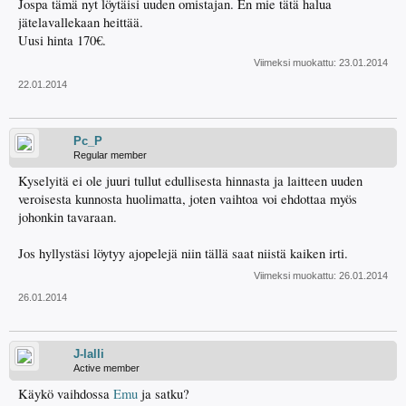
Jospa tämä nyt löytäisi uuden omistajan. En mie tätä halua
jätelavallekaan heittää.
Uusi hinta 170€.
Viimeksi muokattu:
23.01.2014
22.01.2014
Pc_P
Regular member
Kyselyitä ei ole juuri tullut edullisesta hinnasta ja laitteen uuden
veroisesta kunnosta huolimatta, joten vaihtoa voi ehdottaa myös
johonkin tavaraan.
Jos hyllystäsi löytyy ajopelejä niin tällä saat niistä kaiken irti.
Viimeksi muokattu:
26.01.2014
26.01.2014
J-lalli
Active member
Käykö vaihdossa
Emu
ja satku?