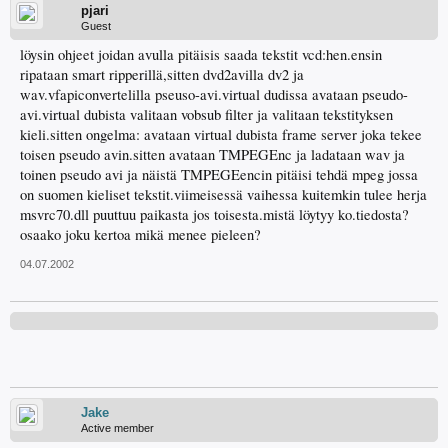
pjari
Guest
löysin ohjeet joidan avulla pitäisis saada tekstit vcd:hen.ensin
ripataan smart ripperillä,sitten dvd2avilla dv2 ja
wav.vfapiconvertelilla pseuso-avi.virtual dudissa avataan pseudo-
avi.virtual dubista valitaan vobsub filter ja valitaan tekstityksen
kieli.sitten ongelma: avataan virtual dubista frame server joka tekee
toisen pseudo avin.sitten avataan TMPEGEnc ja ladataan wav ja
toinen pseudo avi ja näistä TMPEGEencin pitäisi tehdä mpeg jossa
on suomen kieliset tekstit.viimeisessä vaihessa kuitemkin tulee herja
msvrc70.dll puuttuu paikasta jos toisesta.mistä löytyy ko.tiedosta?
osaako joku kertoa mikä menee pieleen?
04.07.2002
Jake
Active member