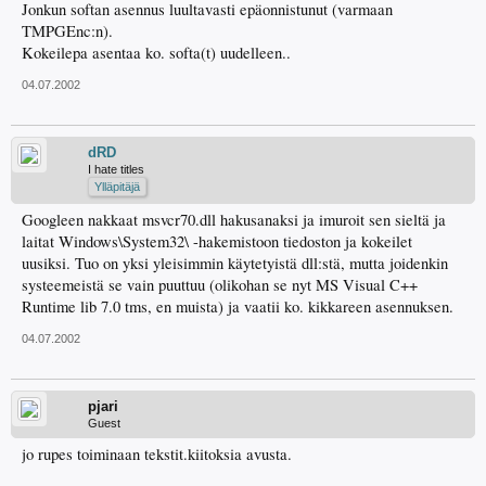
Jonkun softan asennus luultavasti epäonnistunut (varmaan
TMPGEnc:n).
Kokeilepa asentaa ko. softa(t) uudelleen..
04.07.2002
dRD
I hate titles
Ylläpitäjä
Googleen nakkaat msvcr70.dll hakusanaksi ja imuroit sen sieltä ja
laitat Windows\System32\ -hakemistoon tiedoston ja kokeilet
uusiksi. Tuo on yksi yleisimmin käytetyistä dll:stä, mutta joidenkin
systeemeistä se vain puuttuu (olikohan se nyt MS Visual C++
Runtime lib 7.0 tms, en muista) ja vaatii ko. kikkareen asennuksen.
04.07.2002
pjari
Guest
jo rupes toiminaan tekstit.kiitoksia avusta.