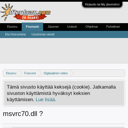
Kirjaudu tai liity jäseneksi
Etusivu
Foorumi
Jäsenet
Uutiset
Ohjelmat
Puhelimet
Etsi foorumista
Uusimmat viestit
Etusivu
Foorumi
Digitaalinen video
Digivideo-ongelmat ja -keskustelu
Tämä sivusto käyttää keksejä (cookie). Jatkamalla
sivuston käyttämistä hyväksyt keksien
käyttämisen.
Lue lisää.
msvrc70.dll ?