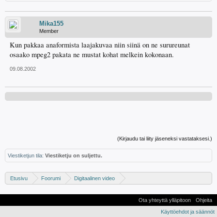
Mika155
Member
Kun pakkaa anaformista laajakuvaa niin siinä on ne surureunat
osaako mpeg2 pakata ne mustat kohat melkein kokonaan.
09.08.2002
(Kirjaudu tai liity jäseneksi vastataksesi.)
Viestiketjun tila:
Viestiketju on suljettu.
Etusivu
Foorumi
Digitaalinen video
Digivideo-ongelmat ja -keskustelu
Ota yhteyttä ylläpitoon
Ohjeita
Käyttöehdot ja säännöt