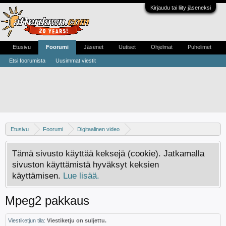
Kirjaudu tai liity jäseneksi
Etusivu
Foorumi
Jäsenet
Uutiset
Ohjelmat
Puhelimet
Etsi foorumista
Uusimmat viestit
Etusivu
Foorumi
Digitaalinen video
Digivideo-ongelmat ja -keskustelu
Tämä sivusto käyttää keksejä (cookie). Jatkamalla
sivuston käyttämistä hyväksyt keksien
käyttämisen.
Lue lisää.
Mpeg2 pakkaus
Viestiketjun tila:
Viestiketju on suljettu.