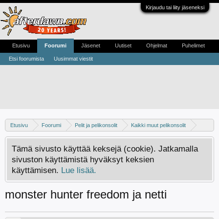
Kirjaudu tai liity jäseneksi
Etusivu
Foorumi
Jäsenet
Uutiset
Ohjelmat
Puhelimet
Etsi foorumista
Uusimmat viestit
Etusivu
Foorumi
Pelit ja pelikonsolit
Kaikki muut pelikonsolit
PSP
Tämä sivusto käyttää keksejä (cookie). Jatkamalla
sivuston käyttämistä hyväksyt keksien
käyttämisen.
Lue lisää.
monster hunter freedom ja netti