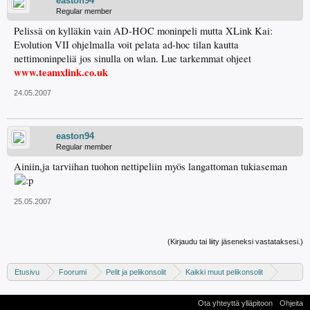
easton94
Regular member
Pelissä on kylläkin vain AD-HOC moninpeli mutta XLink Kai:
Evolution VII ohjelmalla voit pelata ad-hoc tilan kautta
nettimoninpeliä jos sinulla on wlan. Lue tarkemmat ohjeet
www.teamxlink.co.uk
24.05.2007
easton94
Regular member
Ainiin,ja tarviihan tuohon nettipeliin myös langattoman tukiaseman
25.05.2007
(Kirjaudu tai liity jäseneksi vastataksesi.)
Etusivu
Foorumi
Pelit ja pelikonsolit
Kaikki muut pelikonsolit
PSP
Ota yhteyttä ylläpitoon
Ohjeita