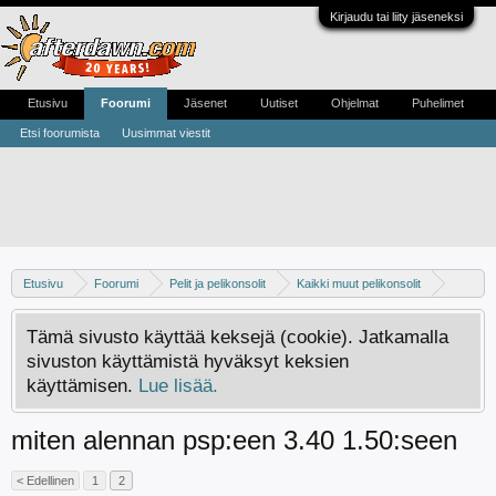
Kirjaudu tai liity jäseneksi
Etusivu
Foorumi
Jäsenet
Uutiset
Ohjelmat
Puhelimet
Etsi foorumista
Uusimmat viestit
Etusivu
Foorumi
Pelit ja pelikonsolit
Kaikki muut pelikonsolit
PSP
Tämä sivusto käyttää keksejä (cookie). Jatkamalla
sivuston käyttämistä hyväksyt keksien
käyttämisen.
Lue lisää.
miten alennan psp:een 3.40 1.50:seen
< Edellinen
1
2