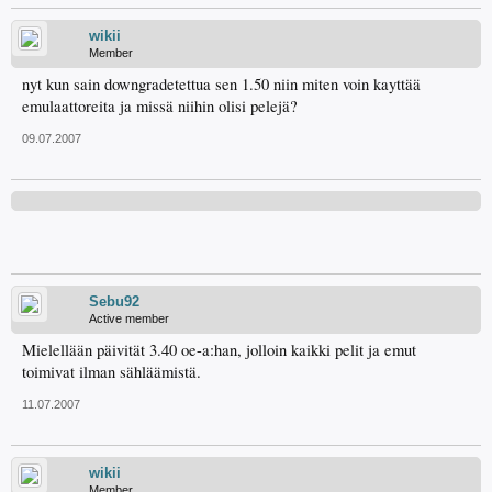
wikii
Member
nyt kun sain downgradetettua sen 1.50 niin miten voin kayttää
emulaattoreita ja missä niihin olisi pelejä?
09.07.2007
Sebu92
Active member
Mielellään päivität 3.40 oe-a:han, jolloin kaikki pelit ja emut
toimivat ilman sähläämistä.
11.07.2007
wikii
Member