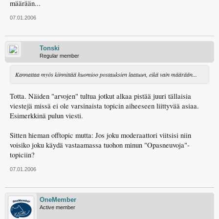
määrään...
07.01.2006
Tonski
Regular member
Kannattaa myös kiinnittää huomioo postauksien laatuun, eikä vain määrään...
Totta. Näiden "arvojen" tultua jotkut alkaa pistää juuri tällaisia
viestejä missä ei ole varsinaista topicin aiheeseen liittyvää asiaa.
Esimerkkinä pulun viesti.
Sitten hieman offtopic mutta: Jos joku moderaattori viitsisi niin
voisiko joku käydä vastaamassa tuohon minun "Opasneuvoja"-
topiciin?
07.01.2006
OneMember
Active member