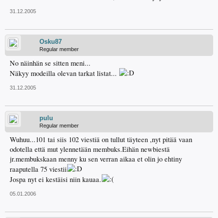
31.12.2005
Osku87
Regular member
No näinhän se sitten meni...
Näkyy modeilla olevan tarkat listat...
31.12.2005
pulu
Regular member
Wuhuu...101 tai siis 102 viestiä on tullut täyteen ,nyt pitää vaan
odotella että mut ylennetään membuks.Eihän newbiestä
jr.membukskaan menny ku sen verran aikaa et olin jo ehtiny
raaputella 75 viestii
Jospa nyt ei kestäisi niin kauaa.
05.01.2006