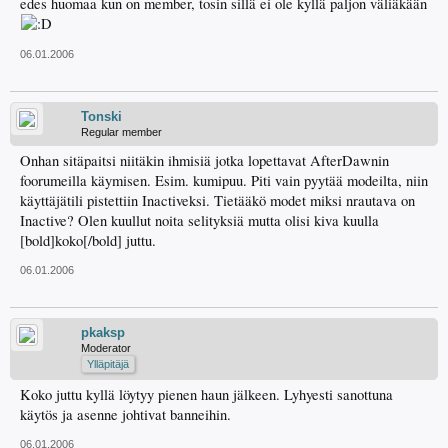
edes huomaa kun on member, tosin sillä ei ole kyllä paljon väliäkään
06.01.2006
Tonski
Regular member
Onhan sitäpaitsi niitäkin ihmisiä jotka lopettavat AfterDawnin
foorumeilla käymisen. Esim. kumipuu. Piti vain pyytää modeilta, niin
käyttäjätili pistettiin Inactiveksi. Tietääkö modet miksi nrautava on
Inactive? Olen kuullut noita selityksiä mutta olisi kiva kuulla
[bold]koko[/bold] juttu.
06.01.2006
pkaksp
Moderator
Ylläpitäjä
Koko juttu kyllä löytyy pienen haun jälkeen. Lyhyesti sanottuna
käytös ja asenne johtivat banneihin.
06.01.2006