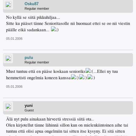
Osku87
Regular member
No kyllä se siitä pikkuhiljaa...
Sitte ku pääset tänne Senioritasolle nii huomaat ettei se oo nii viestin
päälle eikä sadankaan...
05.01.2006
pulu
Regular member
Must tuntuu että en pääse koskaan senioriks
...Ellei ny tuu
hemmetisti ongelmia koneen kanssa
05.01.2006
yuni
Guest
Älä nyt pulu ainakaan hirveetä stressiä siitä ota..
Olen kirjotellut tänne lähinnä sillon kun on mielenkiintoinen aihe tai
tuntuu että olisi apua ongelmiin tai sitten itse kysyny. Ei sitä sitten