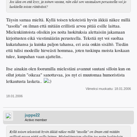
Jos idea on että kysy, ja toinen vastaa, niin eikö sen vastauksen perusteella voi jo
luokitella toista riittävästi?
Täysin samaa mieltä. Kyllä toisen teksteistä hyvin äkkiä näkee millä
"tasolla" on ilman että mitään erillistä arvoa pitää esille laittaa.
Mielenkiintoista olisikin jos noita luokituksia alettaisiin jakamaan
kirjoitusten eikä viestimäärän perusteella. Tekstiä nyt voi suoltaa
kukatahansa ja kuinka paljon tahansa, eri asia onkin sisältö. Tiedän
että tulisi modeille hirveästi hommaa, joten tuskinpa moista koskaan
tulee, kunpahan vaan ajattelin..
Itse ainakin olen foorumilla mielestäni avannut suutani silloin kun on
ollut jotain "oikeaa" sanottavaa, jos nyt ei muutomaa humoristista
letkautusta lasketa..
Viimeksi muokattu:
18.01.2006
18.01.2006
juppe22
Active member
Kyllä toisen teksteistä hyvin äkkiä näkee millä "tasolla" on ilman että mitään
erillistä arvoa pitää esille laittaa. Mielenkiintoista olisikin jos noita luokituksia