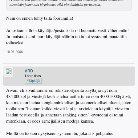
alettaisiin jakamaan kirjoitusten eikä viestimäärän perusteella.
Näin on ennen tehty tällä foorumilla!
Ja tosiaan silloin käyttäjiä/postauksia oli huomattavasti vähemmän!
Ja muistaakseni juuri käyttäjämäärän takia toi systeemi muutettiin
tollaseksi.
18.01.2006
dRD
I hate titles
Ylläpitäjä
Aivan, eli sivuillamme on rekisteröityneitä käyttäjiä nyt noin
485,000kpl ja viestejä keskustelualueille tulee noin 4000-5000/päivä,
kun mukaan luetaan englanninkieliset ja suomenkieliset alueet, joten
tuollainen "luetaan kaikki viestit läpi ja arvioidaan käyttäjä viestien
laadun perusteella ja annetaan ranking sitten" -systeemi ei toimi
mitenkään, ei edes armeijallisen modeja kanssa.
Meillä on tuohon nykyiseen systeemiin, joka siis pohjautuu