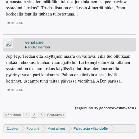
ainoastaan viestien määrään, tulossa jonkinlainen ns. peer review -
systeemi "joskus". To-do -lista on enää noin 4 metriä pitkä, 2mm
korkealla fontilla tiuhaan tulostettuna...
18.01.2006
venalaine
Regular member
Jep Jep. Tiedän että käyttäjien määrä on valtava, eikä tuo ollutkaan
mikään ehdotus, kunhan vaan ajattelin. En tiennytkään että tollanen
systeemi on tosiaan joskus käytössä ollut, itse olen foorumilla
pyörinyt vasta pari kuukautta. Paljon on siinäkin ajassa kyllä
kerinnyt, useampi tunti taitaa päivässä vierähtää AD:n parissa.
18.01.2006
(Kirjaudu tai liity jäseneksi vastataksesi.)
< Edellinen
1
2
3
Seuraava >
Etusivu
Foorumi
Muut aiheet
Palautetta ylläpidolle