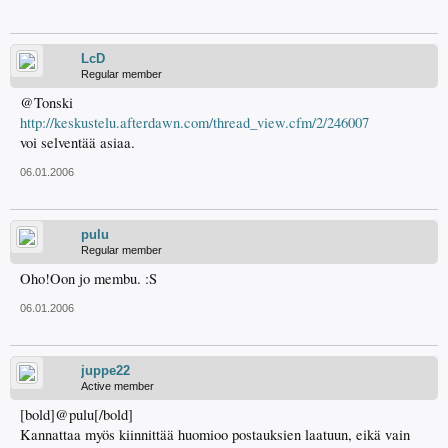
LcD
Regular member
@Tonski
http://keskustelu.afterdawn.com/thread_view.cfm/2/246007
voi selventää asiaa.
06.01.2006
pulu
Regular member
Oho!Oon jo membu. :S
06.01.2006
juppe22
Active member
[bold]@pulu[/bold]
Kannattaa myös kiinnittää huomioo postauksien laatuun, eikä vain