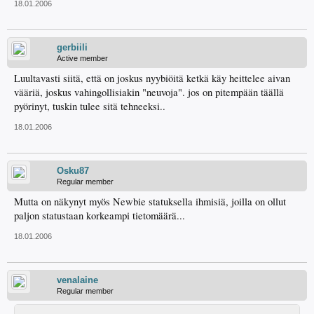
18.01.2006
gerbiili
Active member
Luultavasti siitä, että on joskus nyybiöitä ketkä käy heittelee aivan
vääriä, joskus vahingollisiakin "neuvoja". jos on pitempään täällä
pyörinyt, tuskin tulee sitä tehneeksi..
18.01.2006
Osku87
Regular member
Mutta on näkynyt myös Newbie statuksella ihmisiä, joilla on ollut
paljon statustaan korkeampi tietomäärä...
18.01.2006
venalaine
Regular member