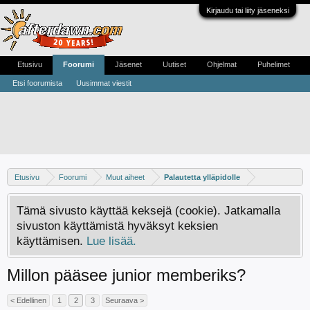
Kirjaudu tai liity jäseneksi
Etusivu
Foorumi
Jäsenet
Uutiset
Ohjelmat
Puhelimet
Etsi foorumista
Uusimmat viestit
Etusivu
Foorumi
Muut aiheet
Palautetta ylläpidolle
Tämä sivusto käyttää keksejä (cookie). Jatkamalla
sivuston käyttämistä hyväksyt keksien
käyttämisen.
Lue lisää.
Millon pääsee junior memberiks?
< Edellinen
1
2
3
Seuraava >