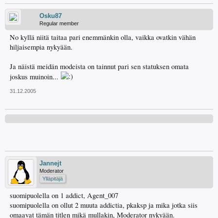
Osku87
Regular member
No kyllä niitä taitaa pari enemmänkin olla, vaikka ovatkin vähän
hiljaisempia nykyään.
Ja näistä meidän modeista on tainnut pari sen statuksen omata
joskus muinoin...
31.12.2005
Jannejt
Moderator
Ylläpitäjä
suomipuolella on 1 addict, Agent_007
suomipuolella on ollut 2 muuta addictia, pkaksp ja mika jotka siis
omaavat tämän titlen mikä mullakin, Moderator nykyään.