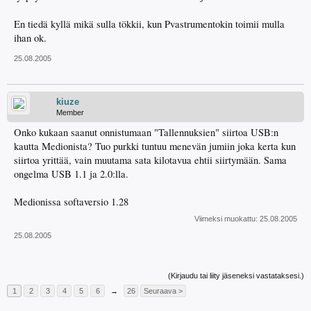
En tiedä kyllä mikä sulla tökkii, kun Pvastrumentokin toimii mulla
ihan ok.
25.08.2005
kiuze
Member
Onko kukaan saanut onnistumaan "Tallennuksien" siirtoa USB:n
kautta Medionista? Tuo purkki tuntuu menevän jumiin joka kerta kun
siirtoa yrittää, vain muutama sata kilotavua ehtii siirtymään. Sama
ongelma USB 1.1 ja 2.0:lla.
Medionissa softaversio 1.28
Viimeksi muokattu:
25.08.2005
25.08.2005
(Kirjaudu tai liity jäseneksi vastataksesi.)
1
2
3
4
5
6
→
26
Seuraava >