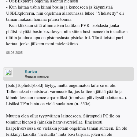
- USBExplorer ohjelma asentui hienosti
- Kun laittaa usbin kiinni boxiin ja koneeseen ja käynnistää
USBExplorerin, niin ohjelman alareunassa lukee "Yhdistetty" eli
tämän mukaan homma pitäisi toimia
- Kun klikkaan siitä alimmaisen laatikon PVR -kohdasta jonka
pitäisi näyttää boxin kovalevyn, niin sitten boxi meneekin totaalisen
tilttiin ja ainoa apu on pistorasiasta pistoke irti. Tämä toistui pari
kertaa, jonka jälkeen meni mielenkiinto.
08.08.2005
Kurtza
Regular member
[bold]Topfield[/bold] löytyy, mutta ongelmaton laite se ei ole.
Tallennukset onnistuvat varmuudella, jos laitteen jättää päälle ja
kiinniollessaan menee arpapeliksi (toimivaa päivitystä odottaen...).
Lisäksi TF:n hinta on vielä suolainen (n. 550e)
Muuten olen ollut tyytyväinen laitteeseen. Siirtopuoli PC:lle on
toiminut hienosti (ainakin haravaversiolla). Ilmeisesti
kaapeliversiossa on vieläkin jotain ongelmia tämän suhteen. En ole
leikkinyt kaikilla "herkuilla" mitä boxi tarjoaa, joten en ole