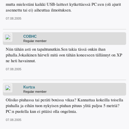
mutta mielestäni kaikki USB-laitteet kytkettäessä PC:een (oli ajurit
asennettu tai ei) aiheuttaa ilmoituksen.
07.08.2005
COBHC
Regular member
Niin tähän asti on tapahtunutkin.Sen takia tässä onkin ihan
pihalla.Jokaikinen härveli mitä oon tähän koneeseen tällännyt on XP
ne heti havainnut.
07.08.2005
Kurtza
Regular member
Olisiko piuhassa tai peräti boxissa vikaa? Kannattaa kokeilla toisella
piuhalla ja eihän tuon nykyisen piuhan pituus ylitä paljoa 5 metriä?
PC:n puolella kun ei pitäisi olla ongelmia.
07.08.2005