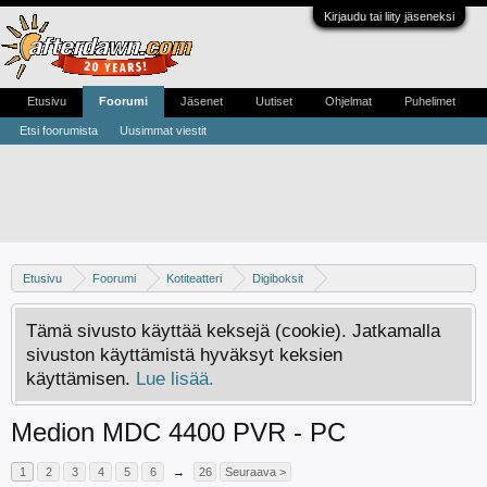
Kirjaudu tai liity jäseneksi
Etusivu
Foorumi
Jäsenet
Uutiset
Ohjelmat
Puhelimet
Etsi foorumista
Uusimmat viestit
Etusivu
Foorumi
Kotiteatteri
Digiboksit
Keskustelua kaapeliverkon digibokseista
Tämä sivusto käyttää keksejä (cookie). Jatkamalla
sivuston käyttämistä hyväksyt keksien
käyttämisen.
Lue lisää.
Medion MDC 4400 PVR - PC
1
2
3
4
5
6
→
26
Seuraava >