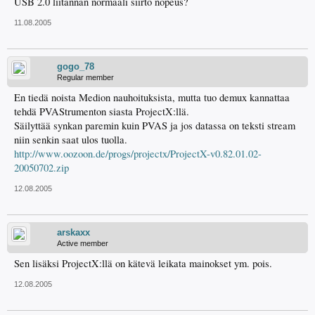
USB 2.0 liitännän normaali siirto nopeus?
11.08.2005
gogo_78
Regular member
En tiedä noista Medion nauhoituksista, mutta tuo demux kannattaa
tehdä PVAStrumenton siasta ProjectX:llä.
Säilyttää synkan paremin kuin PVAS ja jos datassa on teksti stream
niin senkin saat ulos tuolla.
http://www.oozoon.de/progs/projectx/ProjectX-v0.82.01.02-
20050702.zip
12.08.2005
arskaxx
Active member
Sen lisäksi ProjectX:llä on kätevä leikata mainokset ym. pois.
12.08.2005