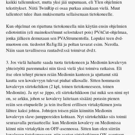
kaikki tallennukset, mutta yksi jää uupumaan, eli Ylen ohjelmien
tekstitykset. Niitä TwinRip ei osaa purkaa ainakaan vielä. Muut
tallenteet tulee ihan mukisematta sellaisenaan tietokoneelle.
Kun ohjelmat on ripattuna tietokoneella niin käytän ensin ohjelmien
ediotointiin (eli mainokset/muut selostukset pois) PVACut-ohjelmaa,
jonka jälkeen demuxaan sen PVAStrumentolla. Lopuksi teen dvd-
muotoon em. tiedostot ReJig:llä ja poltan tavarat esim. Nerolla.
Näin saan tavallisessa rautadvd:ssä toimivat dvd:t.
3. Jos vielä haluatte saada tuota tietokoneen ja Medionin kovalevyn
yhteistyötä paremmaksi niin tässä vielä yksi toimiva ratkaisu. Eli
itse olen tehnyt pienen reiän Medionin kanteen ja ujuttanut sitä
kautta sen kovalevyyn tulevat piuhat ulkosalle. Sitten hommasin
kovalevyn siirtokehikon (2 kpl, toinen tietokoneeseen, toinen
Medioniin). Ja nyt se jippo, eli siirtokehikkoon (tai mikä sen nimi nyt
on, se arkku, johon se kovalevy laitetaan sisään) porasin pienen
reäin sen etupuolelle ja tein itselleni erillisen virtakytkimen josta
lähtee kaksi johtoa. Johtojen toisen pään kiinnitin Medionin
kovalevyn slave-jumppereiden kohtaan. Nyt siirtokehikko siis toimii
seuraavalla periaatteella: kun Medionin kovalevy on Medionissa
kiinni niin virtakytkin on OFF-asennossa. Sitten kun olen siirrän
kovalevyn tietokoneeseen, niin asetan virtakytkimen ON-asentoon.