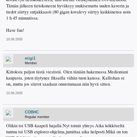
Tämän jälkeen tietokoneeni hyväksyy mukisematta uuden kaverin ja
tiedot siirtyy sutjakkaasti (80 gigan kovalevy siirtyy kaikkinensa noin
1 h 45 minuutissa.
Have fun!
10.08.2005
migi1
Member
Kiitoksia paljon tästä viestistä. Olen tänään hakemassa Medioniani
kaupasta, joten täytynee fiksailla vähän tuon kanssa. Kallishan se
on, mutta jos siirrot saadaan onnistumaan niin hyvä sitten.
10.08.2005
COBHC
Regular member
Olikin toi USB-kaapeli hajalla.Nyt toimii yhteys.Aika kökköseltä
tuntuu toi USB explorer-ohjelma,jumittaa aika helposti.Mikä on ton