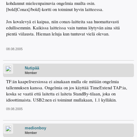
kohdannut mieleenpainuvia ongelmia muilta osin.
[bold]Conax[/bold]-kortti on toiminut hyvin laitteessa.
Jos kovalevyä ei kaipaa, niin conax-laitteita saa huomattavasti
edullisemmin. Kaikissa laitteissa vain tuntuu löytyvän aina sitä
pientä viilausta. Hieman leluja kun tuntuvat vielä olevan.
08.08.2005
Nutipää
Member
TF:än kaapeliversiossa ei ainakaan mulla ole mitään ongelmia
tallennuksen kanssa. Ongelmia on jos käyttää TimeExtend TAP:ia,
koska se vaatii että laitetta ei laiteta StandBy-tilaan, joka on
idioottimaista. USB2:nen ei toiminut mullakaan, 1.1 kylläkin.
09.08.2005
medionboy
Member