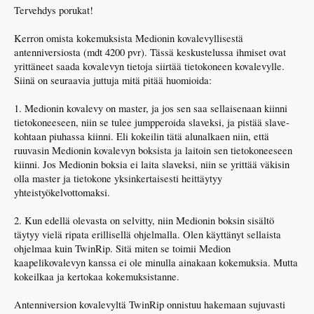
Tervehdys porukat!
Kerron omista kokemuksista Medionin kovalevyllisestä
antenniversiosta (mdt 4200 pvr). Tässä keskustelussa ihmiset ovat
yrittäneet saada kovalevyn tietoja siirtää tietokoneen kovalevylle.
Siinä on seuraavia juttuja mitä pitää huomioida:
1. Medionin kovalevy on master, ja jos sen saa sellaisenaan kiinni
tietokoneeseen, niin se tulee jumpperoida slaveksi, ja pistää slave-
kohtaan piuhassa kiinni. Eli kokeilin tätä alunalkaen niin, että
ruuvasin Medionin kovalevyn boksista ja laitoin sen tietokoneeseen
kiinni. Jos Medionin boksia ei laita slaveksi, niin se yrittää väkisin
olla master ja tietokone yksinkertaisesti heittäytyy
yhteistyökelvottomaksi.
2. Kun edellä olevasta on selvitty, niin Medionin boksin sisältö
täytyy vielä ripata erillisellä ohjelmalla. Olen käyttänyt sellaista
ohjelmaa kuin TwinRip. Sitä miten se toimii Medion
kaapelikovalevyn kanssa ei ole minulla ainakaan kokemuksia. Mutta
kokeilkaa ja kertokaa kokemuksistanne.
Antenniversion kovalevyltä TwinRip onnistuu hakemaan sujuvasti