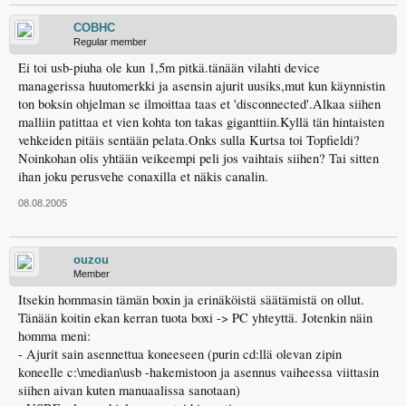
COBHC
Regular member
Ei toi usb-piuha ole kun 1,5m pitkä.tänään vilahti device
managerissa huutomerkki ja asensin ajurit uusiks,mut kun käynnistin
ton boksin ohjelman se ilmoittaa taas et 'disconnected'.Alkaa siihen
malliin patittaa et vien kohta ton takas giganttiin.Kyllä tän hintaisten
vehkeiden pitäis sentään pelata.Onks sulla Kurtsa toi Topfieldi?
Noinkohan olis yhtään veikeempi peli jos vaihtais siihen? Tai sitten
ihan joku perusvehe conaxilla et näkis canalin.
08.08.2005
ouzou
Member
Itsekin hommasin tämän boxin ja erinäköistä säätämistä on ollut.
Tänään koitin ekan kerran tuota boxi -> PC yhteyttä. Jotenkin näin
homma meni:
- Ajurit sain asennettua koneeseen (purin cd:llä olevan zipin
koneelle c:\median\usb -hakemistoon ja asennus vaiheessa viittasin
siihen aivan kuten manuaalissa sanotaan)