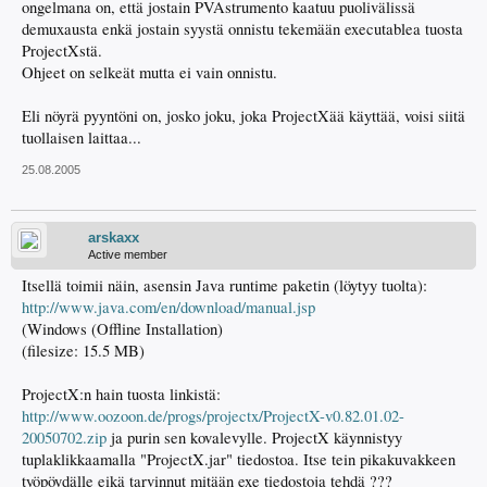
ongelmana on, että jostain PVAstrumento kaatuu puolivälissä
demuxausta enkä jostain syystä onnistu tekemään executablea tuosta
ProjectXstä.
Ohjeet on selkeät mutta ei vain onnistu.
Eli nöyrä pyyntöni on, josko joku, joka ProjectXää käyttää, voisi siitä
tuollaisen laittaa...
25.08.2005
arskaxx
Active member
Itsellä toimii näin, asensin Java runtime paketin (löytyy tuolta):
http://www.java.com/en/download/manual.jsp
(Windows (Offline Installation)
(filesize: 15.5 MB)
ProjectX:n hain tuosta linkistä:
http://www.oozoon.de/progs/projectx/ProjectX-v0.82.01.02-
20050702.zip
ja purin sen kovalevylle. ProjectX käynnistyy
tuplaklikkaamalla "ProjectX.jar" tiedostoa. Itse tein pikakuvakkeen
työpöydälle eikä tarvinnut mitään exe tiedostoja tehdä ???