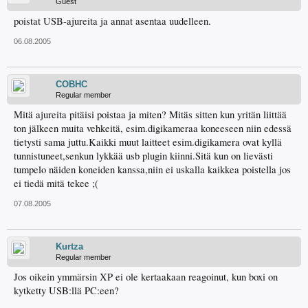
Guest
poistat USB-ajureita ja annat asentaa uudelleen.
06.08.2005
COBHC
Regular member
Mitä ajureita pitäisi poistaa ja miten? Mitäs sitten kun yritän liittää
ton jälkeen muita vehkeitä, esim.digikameraa koneeseen niin edessä
tietysti sama juttu.Kaikki muut laitteet esim.digikamera ovat kyllä
tunnistuneet,senkun lykkää usb plugin kiinni.Sitä kun on lievästi
tumpelo näiden koneiden kanssa,niin ei uskalla kaikkea poistella jos
ei tiedä mitä tekee ;(
07.08.2005
Kurtza
Regular member
Jos oikein ymmärsin XP ei ole kertaakaan reagoinut, kun boxi on
kytketty USB:llä PC:een?