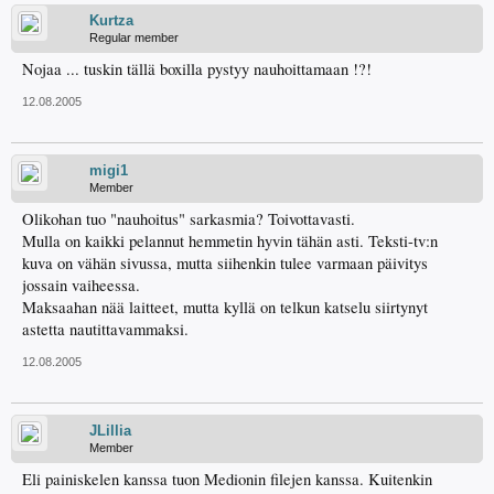
Kurtza
Regular member
Nojaa ... tuskin tällä boxilla pystyy nauhoittamaan !?!
12.08.2005
migi1
Member
Olikohan tuo "nauhoitus" sarkasmia? Toivottavasti.
Mulla on kaikki pelannut hemmetin hyvin tähän asti. Teksti-tv:n
kuva on vähän sivussa, mutta siihenkin tulee varmaan päivitys
jossain vaiheessa.
Maksaahan nää laitteet, mutta kyllä on telkun katselu siirtynyt
astetta nautittavammaksi.
12.08.2005
JLillia
Member
Eli painiskelen kanssa tuon Medionin filejen kanssa. Kuitenkin