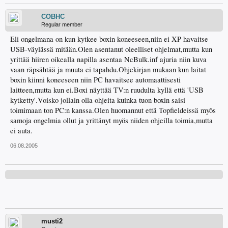
COBHC
Regular member
Eli ongelmana on kun kytkee boxin koneeseen,niin ei XP havaitse
USB-väylässä mitään.Olen asentanut oleelliset ohjelmat,mutta kun
yrittää hiiren oikealla napilla asentaa NcBulk.inf ajuria niin kuva
vaan räpsähtää ja muuta ei tapahdu.Ohjekirjan mukaan kun laitat
boxin kiinni koneeseen niin PC havaitsee automaattisesti
laitteen,mutta kun ei.Boxi näyttää TV:n ruudulta kyllä että 'USB
kytketty'.Voisko jollain olla ohjeita kuinka tuon boxin saisi
toimimaan ton PC:n kanssa.Olen huomannut että Topfieldeissä myös
samoja ongelmia ollut ja yrittänyt myös niiden ohjeilla toimia,mutta
ei auta.
06.08.2005
musti2