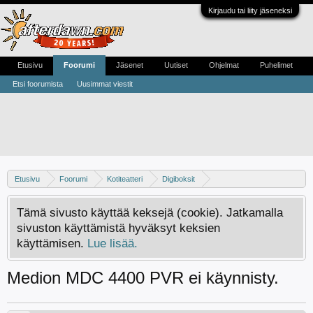
Kirjaudu tai liity jäseneksi
Etusivu
Foorumi
Jäsenet
Uutiset
Ohjelmat
Puhelimet
Etsi foorumista
Uusimmat viestit
Etusivu
Foorumi
Kotiteatteri
Digiboksit
Keskustelua kaapeliverkon digibokseista
Tämä sivusto käyttää keksejä (cookie). Jatkamalla
sivuston käyttämistä hyväksyt keksien
käyttämisen.
Lue lisää.
Medion MDC 4400 PVR ei käynnisty.