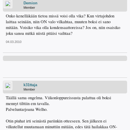
Demion
Member
Onko kenelläkään tietoa missä voisi olla vika? Kun virtajohdon
laittaa seinään, niin ON valo vilkahtaa, muuten boksi ei sano
mitään. Voisiko vika olla kondensaattoreissa? Jos on, niin osaisiko
joku sanoa mitkä niistä pitäisi vaihtaa?
04.03.2010
k31ttaja
Member
Täällä sama ongelma. Viikonloppureissusta palattua oli boksi
mennyt tilttiin em tavalla.
Palveluntarjoana Welho.
Otin piuhat irti seinästä pariinkin otteeseen. Sen jälkeen ei
vilkutellut muutamaan minuttiin mitään, edes tätä hailakkaa ON-