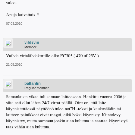
valoa.
Apuja kaivattais !!
07.03.2010
vildsvin
Member
Vaihda virtalähdekortille elko EC305 ( 470 uf 25V ).
21.05.2010
ballantin
Regular member
Samanlaista vikaa tuli samaan laitteeseen. Hankittu vuonna 2006 ja
siitä asti ollut lähes 24/7 virrat päällä. Oire on, että laite
käynnistettäessä näyttöönö tulee noCH -teksti ja kaukosäädin tai
laitteen painikkeet eivät reagoi, eikä boksi käynnisty. Kiintolevy
käynnistyy, mutta sammuu jonkin ajan kuluttua ja saattaa käynnistyä
taas vähän ajan kuluttua.