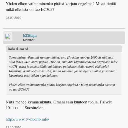
Yhden elkon vaihtaminenko pitäisi korjata ongelma? Mistä tietää
mikä elkoista on tuo EC305?
03.09.2010
k31ttaja
Member
ballantin sanoi:
Samanlaista vikaa tuli samaan laitteeseen. Hankittu vuonna 2006 ja siitä asti
ollut lähes 24/7 virrat päällä. Oire on, että laite käynnistettäessä näyttöönö tulee
noCH -teksti ja kaukosäädin tai laitteen painikkeet eivät reagoi, eikä boksi
käynnisty. Kiintolevy käynnistyy, mutta sammuu jonkin ajan kuluttua ja saattaa
käynnistyä taas vähän ajan kuluttua.
Yhden elkon vaihtaminenko pitäisi korjata ongelma? Mistä tietää mikä elkoista
on tuo EC305?
Niitä menee kymmenkunta. Omani sain kuntoon tuolla. Palvelu
10+++++ ! Suosittelen.
http://www.tv-huolto.info/
13.10.2010