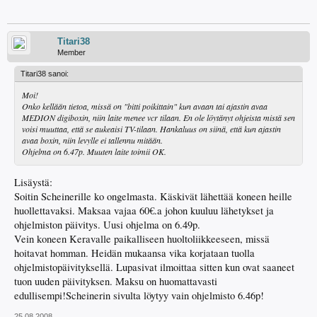
Titari38
Member
Titari38 sanoi:
Moi!
Onko kellään tietoa, missä on "bitti poikittain" kun avaan tai ajastin avaa
MEDION digiboxin, niin laite menee vcr tilaan. En ole löytänyt ohjeista mistä sen
voisi muuttaa, että se aukeaisi TV-tilaan. Hankaluus on siinä, että kun ajastin
avaa boxin, niin levylle ei tallennu mitään.
Ohjelma on 6.47p. Muuten laite toimii OK.
Lisäystä:
Soitin Scheinerille ko ongelmasta. Käskivät lähettää koneen heille
huollettavaksi. Maksaa vajaa 60€.a johon kuuluu lähetykset ja
ohjelmiston päivitys. Uusi ohjelma on 6.49p.
Vein koneen Keravalle paikalliseen huoltoliikkeeseen, missä
hoitavat homman. Heidän mukaansa vika korjataan tuolla
ohjelmistopäivityksellä. Lupasivat ilmoittaa sitten kun ovat saaneet
tuon uuden päivityksen. Maksu on huomattavasti
edullisempi!Scheinerin sivulta löytyy vain ohjelmisto 6.46p!
25.08.2008