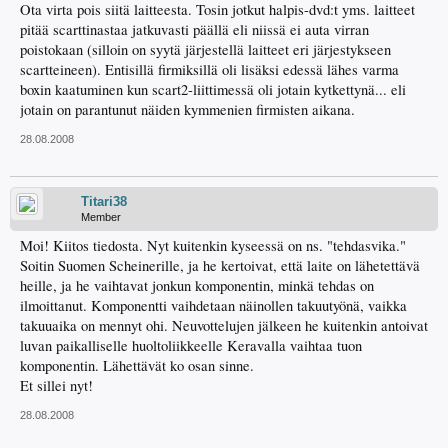
Ota virta pois siitä laitteesta. Tosin jotkut halpis-dvd:t yms. laitteet
pitää scarttinastaa jatkuvasti päällä eli niissä ei auta virran
poistokaan (silloin on syytä järjestellä laitteet eri järjestykseen
scartteineen). Entisillä firmiksillä oli lisäksi edessä lähes varma
boxin kaatuminen kun scart2-liittimessä oli jotain kytkettynä... eli
jotain on parantunut näiden kymmenien firmisten aikana.
28.08.2008
Titari38
Member
Moi! Kiitos tiedosta. Nyt kuitenkin kyseessä on ns. "tehdasvika."
Soitin Suomen Scheinerille, ja he kertoivat, että laite on lähetettävä
heille, ja he vaihtavat jonkun komponentin, minkä tehdas on
ilmoittanut. Komponentti vaihdetaan näinollen takuutyönä, vaikka
takuuaika on mennyt ohi. Neuvottelujen jälkeen he kuitenkin antoivat
luvan paikalliselle huoltoliikkeelle Keravalla vaihtaa tuon
komponentin. Lähettävät ko osan sinne.
Et sillei nyt!
28.08.2008