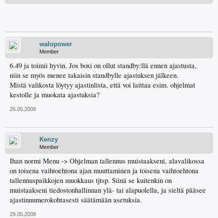
walopower
Member
6.49 ja toimii hyvin. Jos boxi on ollut standby:llä ennen ajastusta,
niin se myös menee takaisin standbylle ajastuksen jälkeen.
Mistä valikosta löytyy ajastinlista, että voi laittaa esim. ohjelmat
kestolle ja muokata ajastuksia?
26.05.2008
Kenzy
Member
Ihan normi Menu -> Ohjelman tallennus muistaakseni, alavalikossa
on toisena vaihtoehtona ajan muuttaminen ja toisena vaihtoehtona
tallennuspaikkojen muokkaus tjtsp. Siinä se kuitenkin on
muistaakseni tiedostonhallinnan ylä- tai alapuolella, ja sieltä pääsee
ajastinnumerokohtasesti säätämään asetuksia.
29.05.2008