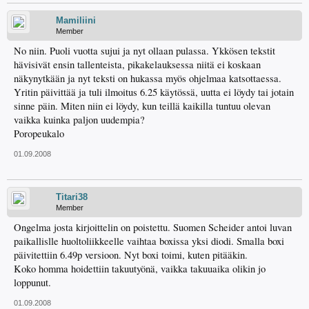
Mamiliini
Member
No niin. Puoli vuotta sujui ja nyt ollaan pulassa. Ykkösen tekstit
hävisivät ensin tallenteista, pikakelauksessa niitä ei koskaan
näkynytkään ja nyt teksti on hukassa myös ohjelmaa katsottaessa.
Yritin päivittää ja tuli ilmoitus 6.25 käytössä, uutta ei löydy tai jotain
sinne päin. Miten niin ei löydy, kun teillä kaikilla tuntuu olevan
vaikka kuinka paljon uudempia?
Poropeukalo
01.09.2008
Titari38
Member
Ongelma josta kirjoittelin on poistettu. Suomen Scheider antoi luvan
paikallislle huoltoliikkeelle vaihtaa boxissa yksi diodi. Smalla boxi
päivitettiin 6.49p versioon. Nyt boxi toimi, kuten pitääkin.
Koko homma hoidettiin takuutyönä, vaikka takuuaika olikin jo
loppunut.
01.09.2008