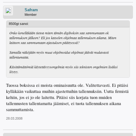
Safram
Member
8500gt sanoi:
Onko kenelläkään tietoa miten tämän digiboksin saa sammumaan ok
tallennuksen jälkeen? Eli jos katselen ohjelmaa tallennuksen aikana. Miten
laitteen saa sammumaan ajastuksen päättyessä?
Samalla näköjään myös muut ohjelmoidut ohjelmat jäävät mukavasti
tallentumatta.
Käsittämättömiä käytettävyysongelmia myös siis teknisten ongelmien lisäksi
löytyy.
Tuossa boksissa ei moista ominaisuutta ole. Valitettavasti. Ei pitäisi
kylläkään vaikuttaa muihin ajastettuihin tallennuksiin. Uutta firmistä
kehiin, jos ei jo ole laitettu. Pitäisi siis korjata tuon muiden
tallennusten tallentamatta jäämiset, ei tuota tallennuksen aikana
sammuttamista.
28.03.2008