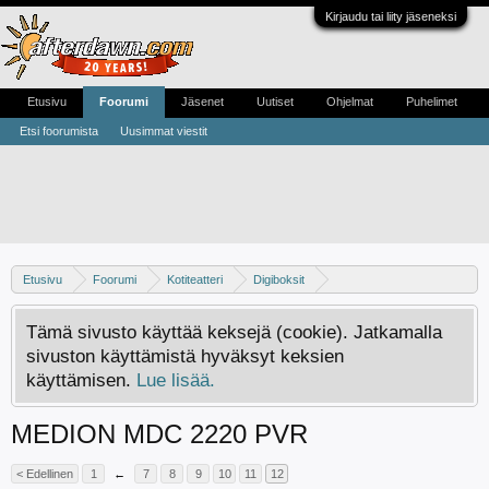
Kirjaudu tai liity jäseneksi
Etusivu
Foorumi
Jäsenet
Uutiset
Ohjelmat
Puhelimet
Etsi foorumista
Uusimmat viestit
Etusivu
Foorumi
Kotiteatteri
Digiboksit
Keskustelua kaapeliverkon digibokseista
Tämä sivusto käyttää keksejä (cookie). Jatkamalla
sivuston käyttämistä hyväksyt keksien
käyttämisen.
Lue lisää.
MEDION MDC 2220 PVR
< Edellinen
1
←
7
8
9
10
11
12