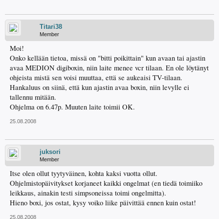
Titari38
Member
Moi!
Onko kellään tietoa, missä on "bitti poikittain" kun avaan tai ajastin
avaa MEDION digiboxin, niin laite menee vcr tilaan. En ole löytänyt
ohjeista mistä sen voisi muuttaa, että se aukeaisi TV-tilaan.
Hankaluus on siinä, että kun ajastin avaa boxin, niin levylle ei
tallennu mitään.
Ohjelma on 6.47p. Muuten laite toimii OK.
25.08.2008
juksori
Member
Itse olen ollut tyytyväinen, kohta kaksi vuotta ollut.
Ohjelmistopäivitykset korjaneet kaikki ongelmat (en tiedä toimiiko
leikkaus, ainakin testi simpsoneissa toimi ongelmitta).
Hieno boxi, jos ostat, kysy voiko liike päivittää ennen kuin ostat!
25.08.2008