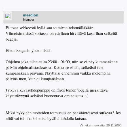
meedion
Member
Ei tosta vehkeestä kyllä saa toimivaa tekemälläkään.
Viimeisimmässä softassa on edelleen hirvittävä kasa ihan selkeitä
bugeja.
Eilen bongasin yhden lisää.
Ohjelma joka tulee esim 23:00 - 01:00, niin se ei näy kummankaan
päivän ohjelmalistauksessa. Koska se ei siis selkeästi tule
kumpanakaan päivänä. Näyttäisi ennemmin vaikka molempina
päivinä tuon, kuin ei kumpanakaan.
Jatkuva kuvasuhdepumppu on myös toinen todella merkittävä
käytettävyyttä selvästi huonontava ominaisuus. ;(
Miksi nykyjään tuotteiden toimivuus on pääsääntöisesti surkeaa? Jos
niitä voi toimivaksi edes hyvällä tahdolla kutsua.
Viimeksi muokattu:
20.11.2008