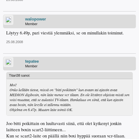
walopower
Member
Löytyy 6.49p, pari viestiä ylemmäksi, se on minullakin toiminut.
25.08.2008
tepatee
Member
Titari38 sanoi:
Moi!
Onko kellään tietoa, missä on "bitti poikittain" kun avaan tai ajastin avaa
MEDION digiboxin, niin laite menee vcr tilaan. En ole löytänyt ohjeista mistä sen
voisi muuttaa, että se aukeaisi TV-tilaan. Hankaluus on siinä, että kun ajastin
avaa boxin, niin levylle ei tallennu mitään.
Ohjelma on 6.47p. Muuten laite toimii OK.
Joo bitti poikittain on luultavasti siinä, että olet kytkenyt jonkin
laitteen boxin scart2-liittimeen...
Kun se scart2-laite on päällä niin boxi hyppää suoraan vcr-tilaan.