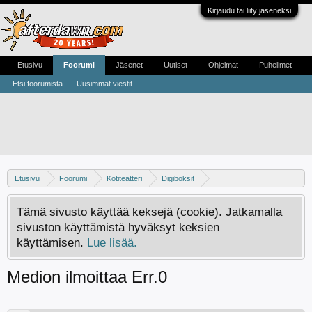
Kirjaudu tai liity jäseneksi
Etusivu
Foorumi
Jäsenet
Uutiset
Ohjelmat
Puhelimet
Etsi foorumista
Uusimmat viestit
Etusivu
Foorumi
Kotiteatteri
Digiboksit
Keskustelua kaapeliverkon digibokseista
Tämä sivusto käyttää keksejä (cookie). Jatkamalla
sivuston käyttämistä hyväksyt keksien
käyttämisen.
Lue lisää.
Medion ilmoittaa Err.0