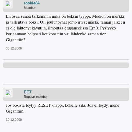
rookie84
Member
En osaa sanoa tarkemmin mikä on boksin tyyppi, Medion on merkki
ja tallentava boksi. Oli joulunpyhät johto irti seinästä, tämän jälkeen
ei ole lähtenyt käyntiin, ilmoittaa etupaneelissa Err.0. Pystyykö
korjaamaan helposti kotikonstein vai lähdenkö saman tien
Giganttiin?
30.12.2009
EET
Regular member
Jos boxista löytyy RESET -nappi, kokeile sitä. Jos ei löydy, mene
Giganttiin.
30.12.2009