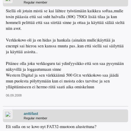
Regular member
Siellä oli jotain mistä se kai lähtee työstämään kaikkea softaa,mulle
tosin pääasia että sai suht halvalla (80€) 750Gt lisää tilaa ja kun
hommeli pelittää että saa siirtää sinne ja ottaa ja käyttää sälää sieltä
niin avot.
Verkkokovo oli ja on hidas ja hankala (ainakin mulle)käyttää ja
enempi sai hieroa sen kanssa muuta pas..kun että siellä sai säilyttää
ja käyttää asioita..
Pitänee olla joku verkkoguru tai ydinfyysikko että sen saa pysymään
näkyvillä ja loggautumaan sinne
Western Digital ja sen värkkäämä 500 Gt:n verkkokovo saa jäädä
mun puolesta pölyttymään kun ei moista edes tarvitse ja sen
ylläpitämiseen ei hermo riitä saati aika omiskeluun
06.09.2008
anttifast
Regular member
Eli sulla on se kovo nyt FAT32-muotoon alustettuna?