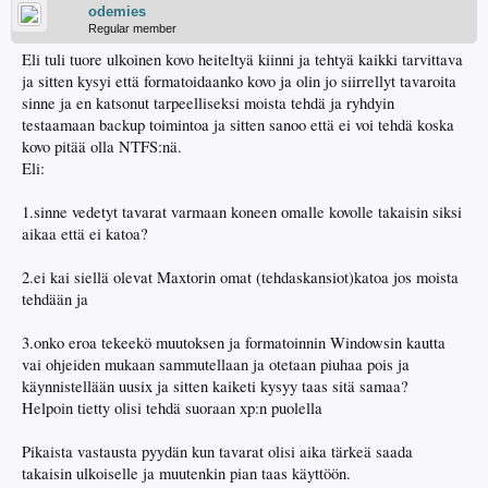
odemies
Regular member
Eli tuli tuore ulkoinen kovo heiteltyä kiinni ja tehtyä kaikki tarvittava
ja sitten kysyi että formatoidaanko kovo ja olin jo siirrellyt tavaroita
sinne ja en katsonut tarpeelliseksi moista tehdä ja ryhdyin
testaamaan backup toimintoa ja sitten sanoo että ei voi tehdä koska
kovo pitää olla NTFS:nä.
Eli:
1.sinne vedetyt tavarat varmaan koneen omalle kovolle takaisin siksi
aikaa että ei katoa?
2.ei kai siellä olevat Maxtorin omat (tehdaskansiot)katoa jos moista
tehdään ja
3.onko eroa tekeekö muutoksen ja formatoinnin Windowsin kautta
vai ohjeiden mukaan sammutellaan ja otetaan piuhaa pois ja
käynnistellään uusix ja sitten kaiketi kysyy taas sitä samaa?
Helpoin tietty olisi tehdä suoraan xp:n puolella
Pikaista vastausta pyydän kun tavarat olisi aika tärkeä saada
takaisin ulkoiselle ja muutenkin pian taas käyttöön.