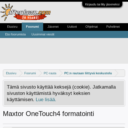
Kirjaudu tai liity jäseneksi
Etusivu
Foorumi
Jäsenet
Uutiset
Ohjelmat
Puhelimet
Etsi foorumista
Uusimmat viestit
Etusivu
Foorumi
PC-rauta
PC:n rautaan liittyvä keskustelu
Tämä sivusto käyttää keksejä (cookie). Jatkamalla
sivuston käyttämistä hyväksyt keksien
käyttämisen.
Lue lisää.
Maxtor OneTouch4 formatointi