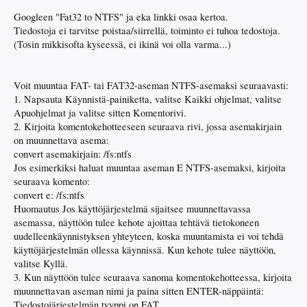
Googleen "Fat32 to NTFS" ja eka linkki osaa kertoa.
Tiedostoja ei tarvitse poistaa/siirrellä, toiminto ei tuhoa tedostoja.
(Tosin mikkisofta kyseessä, ei ikinä voi olla varma...)
Voit muuntaa FAT- tai FAT32-aseman NTFS-asemaksi seuraavasti:
1. Napsauta Käynnistä-painiketta, valitse Kaikki ohjelmat, valitse
Apuohjelmat ja valitse sitten Komentorivi.
2. Kirjoita komentokehotteeseen seuraava rivi, jossa asemakirjain
on muunnettava asema:
convert asemakirjain: /fs:ntfs
Jos esimerkiksi haluat muuntaa aseman E NTFS-asemaksi, kirjoita
seuraava komento:
convert e: /fs:ntfs
Huomautus Jos käyttöjärjestelmä sijaitsee muunnettavassa
asemassa, näyttöön tulee kehote ajoittaa tehtävä tietokoneen
uudelleenkäynnistyksen yhteyteen, koska muuntamista ei voi tehdä
käyttöjärjestelmän ollessa käynnissä. Kun kehote tulee näyttöön,
valitse Kyllä.
3. Kun näyttöön tulee seuraava sanoma komentokehotteessa, kirjoita
muunnettavan aseman nimi ja paina sitten ENTER-näppäintä:
Tiedostojärjestelmän tyyppi on FAT.