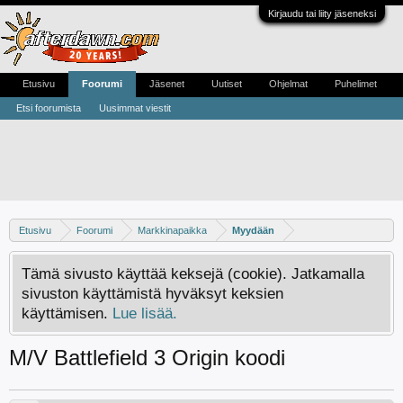
Kirjaudu tai liity jäseneksi
Etusivu
Foorumi
Jäsenet
Uutiset
Ohjelmat
Puhelimet
Etsi foorumista
Uusimmat viestit
Etusivu
Foorumi
Markkinapaikka
Myydään
Tämä sivusto käyttää keksejä (cookie). Jatkamalla
sivuston käyttämistä hyväksyt keksien
käyttämisen.
Lue lisää.
M/V Battlefield 3 Origin koodi