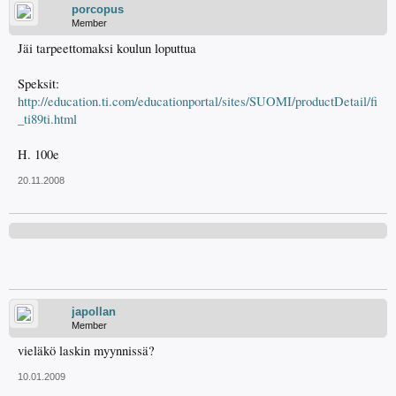
porcopus
Member
Jäi tarpeettomaksi koulun loputtua
Speksit:
http://education.ti.com/educationportal/sites/SUOMI/productDetail/fi
_ti89ti.html
H. 100e
20.11.2008
japollan
Member
vieläkö laskin myynnissä?
10.01.2009