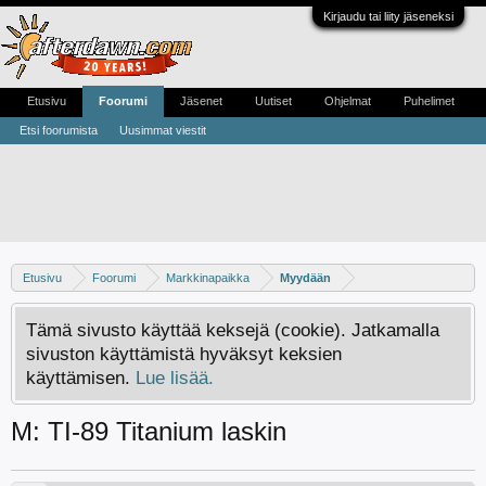
Kirjaudu tai liity jäseneksi
Etusivu
Foorumi
Jäsenet
Uutiset
Ohjelmat
Puhelimet
Etsi foorumista
Uusimmat viestit
Etusivu
Foorumi
Markkinapaikka
Myydään
Tämä sivusto käyttää keksejä (cookie). Jatkamalla
sivuston käyttämistä hyväksyt keksien
käyttämisen.
Lue lisää.
M: TI-89 Titanium laskin