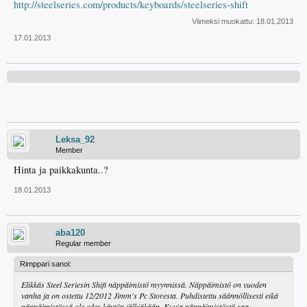
http://steelseries.com/products/keyboards/steelseries-shift
Viimeksi muokattu:
18.01.2013
17.01.2013
Leksa_92
Member
Hinta ja paikkakunta..?
18.01.2013
aba120
Regular member
Rimppari sanoi:
Elikkäs Steel Seriesin Shift näppäimistö myynnissä. Näppäimistö on vuoden
vanha ja on ostettu 12/2012 Jimm's Pc Storesta. Puhdistettu säännöllisesti eikä
näppäimistössä ole edes käytön jälkiäkään. Kuvia näppäimistöstä saa