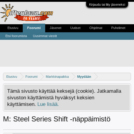
Kirjaudu tai liity jäseneksi
Etusivu
Foorumi
Jäsenet
Uutiset
Ohjelmat
Puhelimet
Etsi foorumista
Uusimmat viestit
Etusivu
Foorumi
Markkinapaikka
Myydään
Tämä sivusto käyttää keksejä (cookie). Jatkamalla
sivuston käyttämistä hyväksyt keksien
käyttämisen.
Lue lisää.
M: Steel Series Shift -näppäimistö