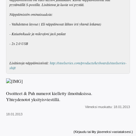
pyytämällä S-postilla. Lisätietoa ja kuvia voi pyytää.
Näppäimistön ominaisuuksia:
- Vaihdettava layout ( Eli näppäinosat lähtee irti yhtenä letkana)
- Kaiutin/kuule ja mikrofoni jack paikat
- 2x 2.0 USB
Lisätietoja näppäimistöstä:
http://steelseries.com/products/keyboards/steelseries-
shift
Osoitteet & Puh numerot kielletty ilmoituksissa.
Yhteydenotot yksityisviestillä.
Viimeksi muokattu:
18.01.2013
18.01.2013
(Kirjaudu tai liity jäseneksi vastataksesi.)