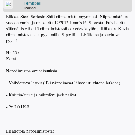
Rimppari
Member
Elikkäs Steel Seriesin Shift näppäimistö myynnissä. Näppäimistö on
vuoden vanha ja on ostettu 12/2012 Jimm's Pc Storesta. Puhdistettu
säännöllisesti eikä näppäimistössä ole edes käytön jälkiäkään. Kuvia
näppäimistöstä saa pyytämällä S-postilla. Lisätietoa ja kuvia voi
pyytää.
Hp 50e
Kemi
Näppäimistön ominaisuuksia:
- Vaihdettava layout ( Eli näppäinosat lähtee irti yhtenä letkana)
- Kaiutin/kuule ja mikrofoni jack paikat
- 2x 2.0 USB
Lisätietoja näppäimistöstä: