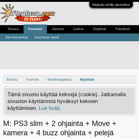
Kirjaudu tai liity jäseneksi
Etusivu
Foorumi
Jäsenet
Uutiset
Ohjelmat
Puhelimet
Etsi foorumista
Uusimmat viestit
Etusivu
Foorumi
Markkinapaikka
Myydään
Tämä sivusto käyttää keksejä (cookie). Jatkamalla
sivuston käyttämistä hyväksyt keksien
käyttämisen.
Lue lisää.
M: PS3 slim + 2 ohjainta + Move +
kamera + 4 buzz ohjainta + pelejä