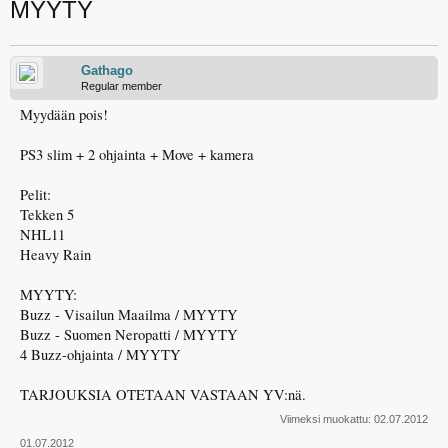
MYYTY
Gathago
Regular member
Myydään pois!
PS3 slim + 2 ohjainta + Move + kamera
Pelit:
Tekken 5
NHL11
Heavy Rain
MYYTY:
Buzz - Visailun Maailma / MYYTY
Buzz - Suomen Neropatti / MYYTY
4 Buzz-ohjainta / MYYTY
TARJOUKSIA OTETAAN VASTAAN YV:nä.
Viimeksi muokattu:
02.07.2012
01.07.2012