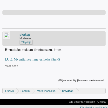
pkaksp
Moderator
Ylläpitäjä
Hintatiedot mukaan ilmoitukseen, kiitos.
LUE: Myyntialueemme erikoissäännöt
05.07.2012
(Kirjaudu tai liity jäseneksi vastataksesi.)
Etusivu
Foorumi
Markkinapaikka
Myydään
Ota yhteyttä ylläpitoon
Ohjeita
Käyttöehdot ja säännöt