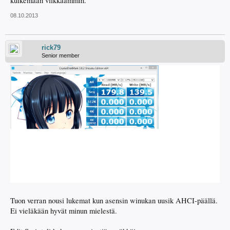
kulkemaan vilkkaammin.
08.10.2013
rick79
Senior member
Tuon verran nousi lukemat kun asensin winukan uusik AHCI-päällä.
Ei vieläkään hyvät minun mielestä.