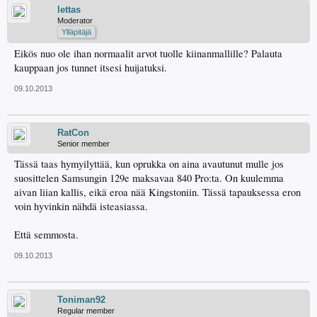
lettas
Moderator
Ylläpitäjä
Eikös nuo ole ihan normaalit arvot tuolle kiinanmallille? Palauta
kauppaan jos tunnet itsesi huijatuksi.
09.10.2013
RatCon
Senior member
Tässä taas hymyilyttää, kun oprukka on aina avautunut mulle jos
suosittelen Samsungin 129e maksavaa 840 Pro:ta. On kuulemma
aivan liian kallis, eikä eroa nää Kingstoniin. Tässä tapauksessa eron
voin hyvinkin nähdä isteasiassa.
Että semmosta.
09.10.2013
Toniman92
Regular member