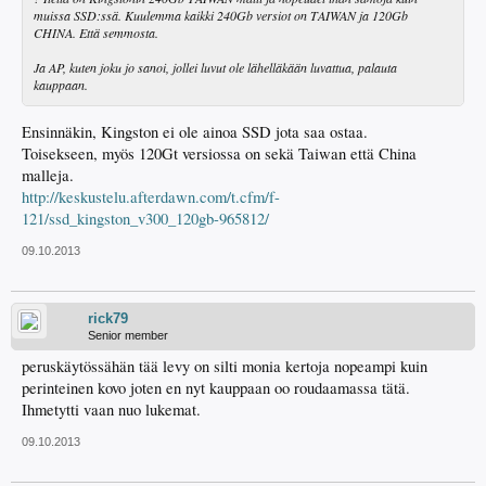
muissa SSD:ssä. Kuulemma kaikki 240Gb versiot on TAIWAN ja 120Gb
CHINA. Että semmosta.
Ja AP, kuten joku jo sanoi, jollei luvut ole lähelläkään luvattua, palauta
kauppaan.
Ensinnäkin, Kingston ei ole ainoa SSD jota saa ostaa.
Toisekseen, myös 120Gt versiossa on sekä Taiwan että China
malleja.
http://keskustelu.afterdawn.com/t.cfm/f-
121/ssd_kingston_v300_120gb-965812/
09.10.2013
rick79
Senior member
peruskäytössähän tää levy on silti monia kertoja nopeampi kuin
perinteinen kovo joten en nyt kauppaan oo roudaamassa tätä.
Ihmetytti vaan nuo lukemat.
09.10.2013