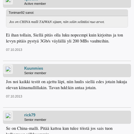
Active member
Toniman92 sanoi:
Jos on CHINA malli TAIWAN sijaan, niin sekin selittäisi nuo arvot.
Ei ihan tollain, Siellä pitäs olla luku nopeempi kuin kirjoitus ja ton
levyn pitäis pystyä 3Gb/s väylällä yli 200 MBs vauhteihin.
07.10.2013
Kuunmies
Senior member
Jos noi kaikki testit on ajettu läpi, niin luulis siellä edes jotain lukuja
olevan kiinamallillakin. Tavan hdd:kin antaa jotain.
07.10.2013
rick79
Senior member
Se on China-malli. Pitää kattoa kun tulee töistä jos sais tuon