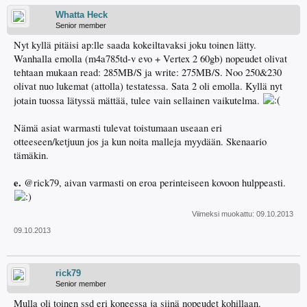
Whatta Heck
Senior member
Nyt kyllä pitäisi ap:lle saada kokeiltavaksi joku toinen lätty.
Wanhalla emolla (m4a785td-v evo + Vertex 2 60gb) nopeudet olivat
tehtaan mukaan read: 285MB/S ja write: 275MB/S. Noo 250&230
olivat nuo lukemat (attolla) testatessa. Sata 2 oli emolla. Kyllä nyt
jotain tuossa lätyssä mättää, tulee vain sellainen vaikutelma.
Nämä asiat warmasti tulevat toistumaan useaan eri
otteeseen/ketjuun jos ja kun noita malleja myydään. Skenaario
tämäkin.
e.
@rick79, aivan varmasti on eroa perinteiseen kovoon hulppeasti.
Viimeksi muokattu:
09.10.2013
09.10.2013
rick79
Senior member
Mulla oli toinen ssd eri koneessa ja siinä nopeudet kohillaan.