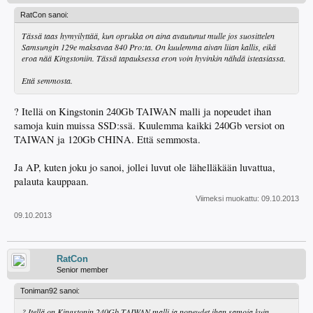
RatCon sanoi:
Tässä taas hymyilyttää, kun oprukka on aina avautunut mulle jos suosittelen
Samsungin 129e maksavaa 840 Pro:ta. On kuulemma aivan liian kallis, eikä
eroa nää Kingstoniin. Tässä tapauksessa eron voin hyvinkin nähdä isteasiassa.
Että semmosta.
? Itellä on Kingstonin 240Gb TAIWAN malli ja nopeudet ihan
samoja kuin muissa SSD:ssä. Kuulemma kaikki 240Gb versiot on
TAIWAN ja 120Gb CHINA. Että semmosta.
Ja AP, kuten joku jo sanoi, jollei luvut ole lähelläkään luvattua,
palauta kauppaan.
Viimeksi muokattu:
09.10.2013
09.10.2013
RatCon
Senior member
Toniman92 sanoi:
? Itellä on Kingstonin 240Gb TAIWAN malli ja nopeudet ihan samoja kuin