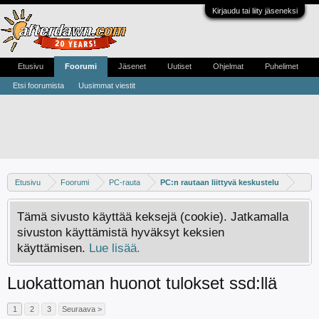
Kirjaudu tai liity jäseneksi
Etusivu
Foorumi
Jäsenet
Uutiset
Ohjelmat
Puhelimet
Etsi foorumista
Uusimmat viestit
Etusivu
Foorumi
PC-rauta
PC:n rautaan liittyvä keskustelu
Tämä sivusto käyttää keksejä (cookie). Jatkamalla
sivuston käyttämistä hyväksyt keksien
käyttämisen.
Lue lisää.
Luokattoman huonot tulokset ssd:llä
1
2
3
Seuraava >