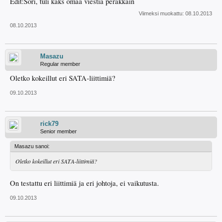
Edit:Sori, tuli kaks omaa viestiä peräkkäin
Viimeksi muokattu:
08.10.2013
08.10.2013
Masazu
Regular member
Oletko kokeillut eri SATA-liittimiä?
09.10.2013
rick79
Senior member
Masazu sanoi:
Oletko kokeillut eri SATA-liittimiä?
On testattu eri liittimiä ja eri johtoja, ei vaikutusta.
09.10.2013