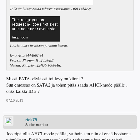
Tollasia lukuja antaa tuliterä Kingstonin v300 ssd-levy.
Tuosta näkee firmiksen ja muita tietoja.
Emo:Asus M4A88T-M
Prossu: Phenom II x2 550BE
Muistit: Kingston 2x4Gb 1600Mhz
Missä PATA-väylässä toi levy on kiinni ?
Sun emossas on SATA2 ja tohon pitäs saada AHCI-mode päälle ,
onks kaikki IDE ?
07.10.2013
rick79
Senior member
Joo eipä ollu AHCI-mode päällä, vaihoin sen niin ei enää bootannu
winukkaan. Pitää huomenna katella tarkemmin kun tulee töistä.