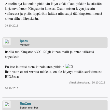
Aattelin nyt kuitenkin pitää tän lätyn enkä alkaa pitkään kestävään
kirjeenvaihtoon Kingstonin kanssa. Ostan toisen levyn jossain
vaiheessa ja pitäis läppärikin laittaa niin saapi tää kingstoni mennä
sitten siihen läpyskään.
09.10.2013
Ipezu
Member
Itsellä tuo Kingston v300 120gb kiinan malli ja antaa tälläisiä
nopeuksia
En itse laittaisi tuota kiinalaisten piikkiin
Ihan vaan et voi verrata tuloksia, en ole käynyt mitään sorkkimassa
BIOS:ssa
Viimeksi muokattu:
10.10.2013
10.10.2013
RatCon
Senior member