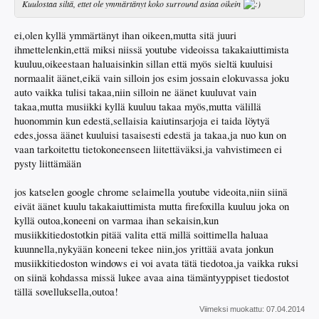
Kuulostaa siltä, ettet ole ymmärtänyt koko surround asiaa oikein
ei,olen kyllä ymmärtänyt ihan oikeen,mutta sitä juuri
ihmettelenkin,että miksi niissä youtube videoissa takakaiuttimista
kuuluu,oikeestaan haluaisinkin sillan että myös sieltä kuuluisi
normaalit äänet,eikä vain silloin jos esim jossain elokuvassa joku
auto vaikka tulisi takaa,niin silloin ne äänet kuuluvat vain
takaa,mutta musiikki kyllä kuuluu takaa myös,mutta välillä
huonommin kun edestä,sellaisia kaiutinsarjoja ei taida löytyä
edes,jossa äänet kuuluisi tasaisesti edestä ja takaa,ja nuo kun on
vaan tarkoitettu tietokoneenseen liitettäväksi,ja vahvistimeen ei
pysty liittämään
jos katselen google chrome selaimella youtube videoita,niin siinä
eivät äänet kuulu takakaiuttimista mutta firefoxilla kuuluu joka on
kyllä outoa,koneeni on varmaa ihan sekaisin,kun
musiikkitiedostotkin pitää valita että millä soittimella haluaa
kuunnella,nykyään koneeni tekee niin,jos yrittää avata jonkun
musiikkitiedoston windows ei voi avata tätä tiedotoa,ja vaikka ruksi
on siinä kohdassa missä lukee avaa aina tämäntyyppiset tiedostot
tällä sovelluksella,outoa!
Viimeksi muokattu:
07.04.2014