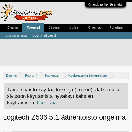
Kirjaudu tai liity jäseneksi
Etusivu
Foorumi
Jäsenet
Uutiset
Ohjelmat
Puhelimet
Etsi foorumista
Uusimmat viestit
Etusivu
Foorumi
Kotiteatteri
Kotiteatterin äänentoisto
Tämä sivusto käyttää keksejä (cookie). Jatkamalla
sivuston käyttämistä hyväksyt keksien
käyttämisen.
Lue lisää.
Logitech Z506 5.1 äänentoisto ongelma