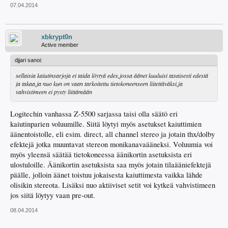
07.04.2014
xbkrypt0n
Active member
djjari sanoi:
sellaisia kaiutinsarjoja ei taida löytyä edes,jossa äänet kuuluisi tasaisesti edestä
ja takaa,ja nuo kun on vaan tarkoitettu tietokoneenseen liitettäväksi,ja
vahvistimeen ei pysty liittämään
Logitechin vanhassa Z-5500 sarjassa taisi olla säätö eri
kaiutinparien voluumille. Siitä löytyi myös asetukset kaiuttimien
äänentoistolle, eli esim. direct, all channel stereo ja jotain thx/dolby
efektejä jotka muuntavat stereon monikanavaääneksi. Voluumia voi
myös yleensä säätää tietokoneessa äänikortin asetuksista eri
ulostuloille. Äänikortin asetuksista saa myös jotain tilaääniefektejä
päälle, jolloin äänet toistuu jokaisesta kaiuttimesta vaikka lähde
olisikin stereota. Lisäksi nuo aktiiviset setit voi kytkeä vahvistimeen
jos siitä löytyy vaan pre-out.
08.04.2014