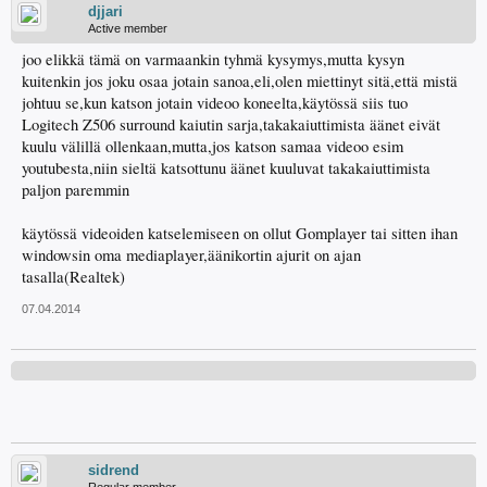
djjari
Active member
joo elikkä tämä on varmaankin tyhmä kysymys,mutta kysyn
kuitenkin jos joku osaa jotain sanoa,eli,olen miettinyt sitä,että mistä
johtuu se,kun katson jotain videoo koneelta,käytössä siis tuo
Logitech Z506 surround kaiutin sarja,takakaiuttimista äänet eivät
kuulu välillä ollenkaan,mutta,jos katson samaa videoo esim
youtubesta,niin sieltä katsottunu äänet kuuluvat takakaiuttimista
paljon paremmin
käytössä videoiden katselemiseen on ollut Gomplayer tai sitten ihan
windowsin oma mediaplayer,äänikortin ajurit on ajan
tasalla(Realtek)
07.04.2014
sidrend