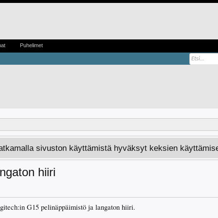
mat
Puhelimet
Jatkamalla sivuston käyttämistä hyväksyt keksien käyttämis
gaton hiiri
itech:in G15 pelinäppäimistö ja langaton hiiri.