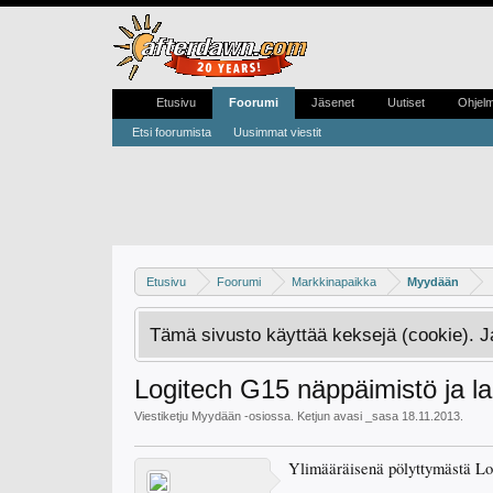
Etusivu
Foorumi
Jäsenet
Uutiset
Ohjel
Etsi foorumista
Uusimmat viestit
Etusivu
Foorumi
Markkinapaikka
Myydään
Tämä sivusto käyttää keksejä (cookie). 
Logitech G15 näppäimistö ja lan
Viestiketju
Myydään
-osiossa. Ketjun avasi
_sasa
18.11.2013
.
Ylimääräisenä pölyttymästä Log