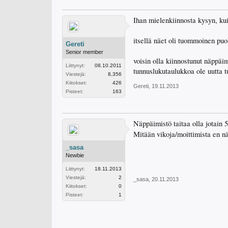
Ihan mielenkiinnosta kysyn, kui
itsellä näet oli tuommoinen pu
Gereti
Senior member
voisin olla kiinnostunut näppä
Liittynyt:
08.10.2011
tunnuslukutaulukkoa ole uutta tu
Viestejä:
8,356
Kiitokset:
426
Gereti
,
19.11.2013
Pisteet:
163
Näppäimistö taitaa olla jotain 5
Mitään vikoja/moittimista en n
_sasa
Newbie
Liittynyt:
18.11.2013
Viestejä:
2
_sasa
,
20.11.2013
Kiitokset:
0
Pisteet:
1