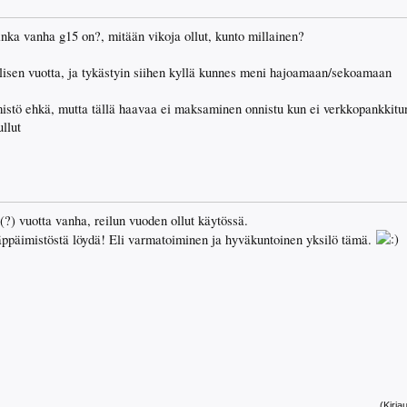
nka vanha g15 on?, mitään vikoja ollut, kunto millainen?
olisen vuotta, ja tykästyin siihen kyllä kunnes meni hajoamaan/sekoamaan
imistö ehkä, mutta tällä haavaa ei maksaminen onnistu kun ei verkkopankkit
llut
(?) vuotta vanha, reilun vuoden ollut käytössä.
äppäimistöstä löydä! Eli varmatoiminen ja hyväkuntoinen yksilö tämä.
(Kirja