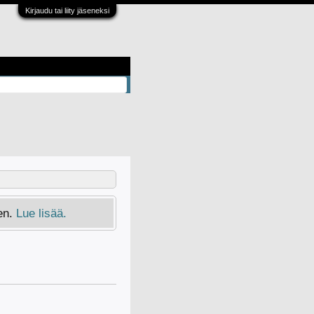
Kirjaudu tai liity jäseneksi
en.
Lue lisää.