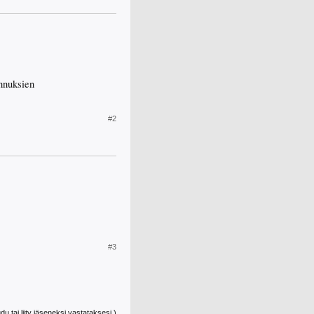
unnuksien
#2
#3
udu tai liity jäseneksi vastataksesi.)