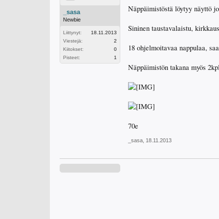
Näppäimistöstä löytyy näyttö jo
_sasa
Newbie
Sininen taustavalaistu, kirkkau
Liittynyt:
18.11.2013
Viestejä:
2
18 ohjelmoitavaa nappulaa, saa
Kiitokset:
0
Pisteet:
1
Näppäimistön takana myös 2kpl 
70e
_sasa
,
18.11.2013