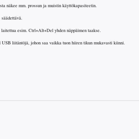
sta näkee mm. prossun ja muistin käyttökapasiteetin.
s säädettävä.
 laitettua esim. Ctrl+Alt+Del yhden näppäimen taakse.
USB liitäntöjä, johon saa vaikka tuon hiiren tikun mukavasti kiinni.