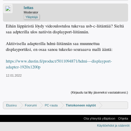
lettas
Moderator
Ylläpitäjä
Eihän läppäristä löydy videoulostuloa tukevaa usb-c-liitäntää? Sieltä
saa adpterilla ulos natiivin displayport-liitännän.
Aktiivisella adapterilla hdmi-liitännän saa muunnettua
displayportiksi, en osaa sanoa tukeeko seuraaava malli ääntä:
https://www.dustin.fi/product/5011094871/hdmi---displayport-
adapter-1920x1200p
12.01.2022
(Kirjaudu tai liity jäseneksi vastataksesi.)
Etusivu
Foorumi
PC-rauta
Tietokoneen näytöt
Ota yhteyttä ylläpitoon
Ohjeita
Käyttöehdot ja säännöt