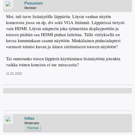
Pesusieni
Member
Moi, tuli tarve lisänäytölle läppäriin. Löysin vanhan näytön
komerosta jossa on dp, dvi sekä VGA liitännät. Läppärissä tietysti
vain HDMI. Löysin adapterin joka työnnetään displayporttiin ja
toiseen päähän saa HDMI piuhan laitettua. Tällä virityksellä en
kuvaa kumminkaan saanut näyttöön. Minkälainen piuha/adapteri
varmasti toimisi kuvan ja äänen siirtämiseen toiseen näyttöön?
Tai onnistuuko toisen läppärin käyttäminen lisänäyttönä jotenkin
vaikka toinen koneista ei tue miracastia?
11.01.2022
lettas
Moderator
Ylläpitäjä