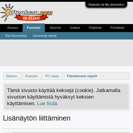
Kirjaudu tai liity jäseneksi
Etusivu
Foorumi
Jäsenet
Uutiset
Ohjelmat
Puhelimet
Etsi foorumista
Uusimmat viestit
Etusivu
Foorumi
PC-rauta
Tietokoneen näytöt
Tämä sivusto käyttää keksejä (cookie). Jatkamalla
sivuston käyttämistä hyväksyt keksien
käyttämisen.
Lue lisää.
Lisänäytön liittäminen