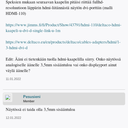
Speksien mukaan seuraavan kaapelin pitäisi riittää fullhd-
resoluutioon läppärin hdmi-liitännästä näytön dvi-porttiin (malli
HDMI-110)
https://www.jimms.fi/fi/Product/Show/43791/hdmi-110/deltaco-hdmi-
kaapeli-u-dvi-d-single-link-u-1m
https://www.deltaco.eu/en/products/deltaco/cables-adapters/hdmi/1-
3-hdmi-dvi-d
Edit: Ääni ei tietenkään tuolla hdmi-kaapelilla siirry. Onko näytössä
analogiselle äänelle 3,5mm sisääntuloa vai onko displayport ainut
väylä äänelle?
11.01.2022
Pesusieni
Member
Näytössä ei taida olla 3,5mm sisääntuloa
12.01.2022