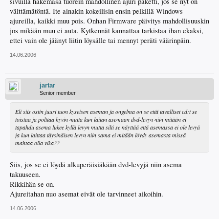
sivuilla hakemasa tuorein mahdollinen ajuri paketti, jos se nyt on
välttämätöntä. Ite ainakin kokeilisin ensin pelkillä Windows
ajureilla, kaikki muu pois. Onhan Firmware päivitys mahdollisuuskin
jos mikään muu ei auta. Kytkennät kannattaa tarkistaa ihan ekaksi,
ettei vain ole jäänyt liitin löysälle tai mennyt peräti väärinpäin.
14.06.2006
jartar
Senior member
Eli siis ostin juuri tuon kyseisen aseman ja ongelma on se että tavalliset cd:t se
toistaa ja polttaa hyvin mutta kun laitan asemaan dvd-levyn niin mitään ei
tapahdu asema lukee kyllä levyn mutta silti se näyttää että asemassa ei ole levyä
ja kun laittaa täysinäisen levyn niin sama ei mitään löydy asemasta missä
mahtaa olla vika??
Siis, jos se ei löydä alkuperäisiäkään dvd-levyjä niin asema
takuuseen.
Rikkihän se on.
Ajureitahan nuo asemat eivät ole tarvinneet aikoihin.
14.06.2006