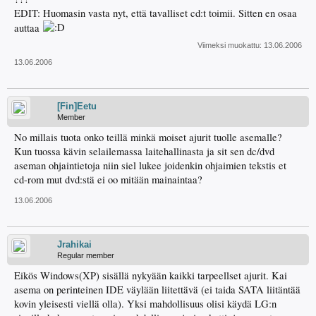
EDIT: Huomasin vasta nyt, että tavalliset cd:t toimii. Sitten en osaa
auttaa
Viimeksi muokattu:
13.06.2006
13.06.2006
[Fin]Eetu
Member
No millais tuota onko teillä minkä moiset ajurit tuolle asemalle?
Kun tuossa kävin selailemassa laitehallinasta ja sit sen dc/dvd
aseman ohjaintietoja niin siel lukee joidenkin ohjaimien tekstis et
cd-rom mut dvd:stä ei oo mitään mainaintaa?
13.06.2006
Jrahikai
Regular member
Eikös Windows(XP) sisällä nykyään kaikki tarpeellset ajurit. Kai
asema on perinteinen IDE väylään liitettävä (ei taida SATA liitäntää
kovin yleisesti viellä olla). Yksi mahdollisuus olisi käydä LG:n