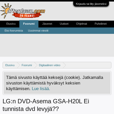
Kirjaudu tai liity jäseneksi
Etusivu
Foorumi
Jäsenet
Uutiset
Ohjelmat
Puhelimet
Etsi foorumista
Uusimmat viestit
Etusivu
Foorumi
Digitaalinen video
Yleistä keskustelua digitaalisesta videosta
DVD-R -keskustelu
Tämä sivusto käyttää keksejä (cookie). Jatkamalla
sivuston käyttämistä hyväksyt keksien
käyttämisen.
Lue lisää.
LG:n DVD-Asema GSA-H20L Ei
tunnista dvd levyjä??