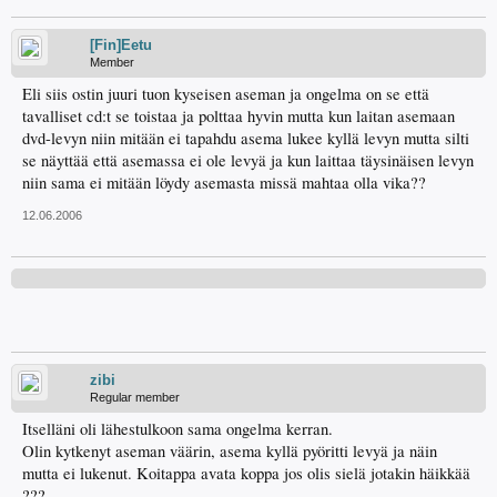
[Fin]Eetu
Member
Eli siis ostin juuri tuon kyseisen aseman ja ongelma on se että
tavalliset cd:t se toistaa ja polttaa hyvin mutta kun laitan asemaan
dvd-levyn niin mitään ei tapahdu asema lukee kyllä levyn mutta silti
se näyttää että asemassa ei ole levyä ja kun laittaa täysinäisen levyn
niin sama ei mitään löydy asemasta missä mahtaa olla vika??
12.06.2006
zibi
Regular member
Itselläni oli lähestulkoon sama ongelma kerran.
Olin kytkenyt aseman väärin, asema kyllä pyöritti levyä ja näin
mutta ei lukenut. Koitappa avata koppa jos olis sielä jotakin häikkää
???