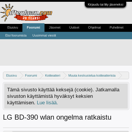
Kirjaudu tai liity jäseneksi
Etusivu
Foorumi
Jäsenet
Uutiset
Ohjelmat
Puhelimet
Etsi foorumista
Uusimmat viestit
Etusivu
Foorumi
Kotiteatteri
Muuta keskustelua kotiteatterista
DVD-soittimet
Tämä sivusto käyttää keksejä (cookie). Jatkamalla
sivuston käyttämistä hyväksyt keksien
käyttämisen.
Lue lisää.
LG BD-390 wlan ongelma ratkaistu