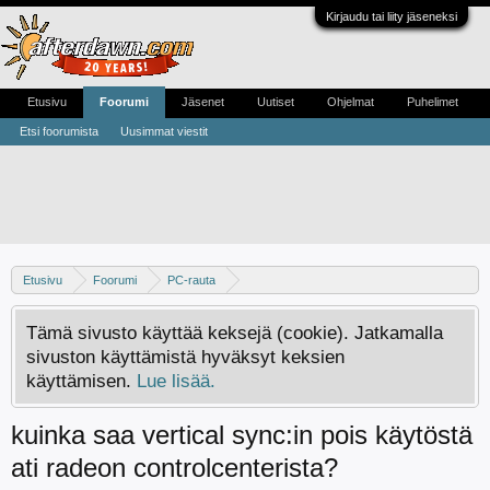
Kirjaudu tai liity jäseneksi
Etusivu
Foorumi
Jäsenet
Uutiset
Ohjelmat
Puhelimet
Etsi foorumista
Uusimmat viestit
Etusivu
Foorumi
PC-rauta
Näytönohjaimet - Apua, kokemuksia ja vinkkejä
Tämä sivusto käyttää keksejä (cookie). Jatkamalla
sivuston käyttämistä hyväksyt keksien
käyttämisen.
Lue lisää.
kuinka saa vertical sync:in pois käytöstä
ati radeon controlcenterista?