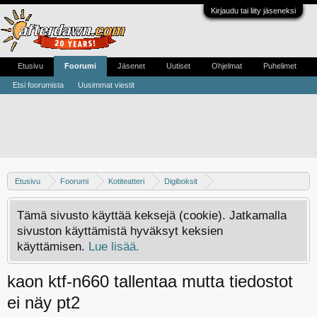
Kirjaudu tai liity jäseneksi
Etusivu
Foorumi
Jäsenet
Uutiset
Ohjelmat
Puhelimet
Etsi foorumista
Uusimmat viestit
Etusivu
Foorumi
Kotiteatteri
Digiboksit
Keskustelua antenniverkon digibokseista
Tämä sivusto käyttää keksejä (cookie). Jatkamalla
sivuston käyttämistä hyväksyt keksien
käyttämisen.
Lue lisää.
kaon ktf-n660 tallentaa mutta tiedostot
ei näy pt2