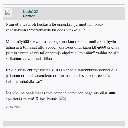
Lode152
Member
Näin että tästä oli keskusteltu ennenkin, ja miettisin onko
kenelläkään ihmeratkaisua tai edes vinkkejä..?
Mulla näyttää olevan sama ongelma kun monilla muillakin, hyvin
tähän asti toiminut alle vuoden käytössä ollut kaon ktf-n660 ei enää
jostain syystä näytä tallennettuja ohjelmia "missään" vaikka ne silti
vaikuttaa vievän muistitilaa.
En ole vielä ehtinyt yrittää siirtää vanhoja tallennuksia koneelle ja
palauttanut tehdasasetuksia tai formatoinut kovalevyä, tietääkö
kukaan auttaisiko se?
Jos joku on onnistunut ratkaisemaan samaisen ongelma olisi suuri
apu tietää miten! Kiitos kaunis
22.02.2010