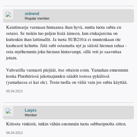
sidrend
Regular member
Kaiutinsarja varmaan hintaansa ihan hyvä, mutta tuota subia en
ostaisi. Se tuskin tuo paljon lisää ääneen, kun etukajareina on
kuitenkin ihan lattimallit. Ja tuota SUB210:ä ei muutenkaan ole
kauheasti kehuttu. Jätä subi ostamatta nyt ja säästä hieman rahaa -
osta myöhemmin joku hieman hintavampi, sillä voit jo saavuttaa
jotain.
Vahvarilla varmasti pärjäät, itse ottaisin esim. Yamahan ennemmin
koska Pinohiirissä jakotaajuuden säädöt isoissa pykälissä
(yamahassa ei kai ole). Tosin tuolla on väliä vain jos subia käyttää.
05.04.2013
Laipis
Member
Kiitosta vinkistä, tutkin vähän enemmän tuota subbaripuolta sitten.
06.04.2013