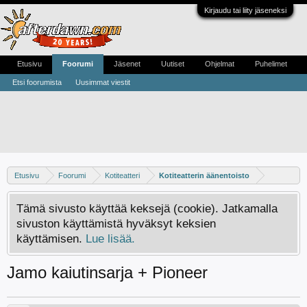
Kirjaudu tai liity jäseneksi
Etusivu
Foorumi
Jäsenet
Uutiset
Ohjelmat
Puhelimet
Etsi foorumista
Uusimmat viestit
Etusivu
Foorumi
Kotiteatteri
Kotiteatterin äänentoisto
Tämä sivusto käyttää keksejä (cookie). Jatkamalla
sivuston käyttämistä hyväksyt keksien
käyttämisen.
Lue lisää.
Jamo kaiutinsarja + Pioneer