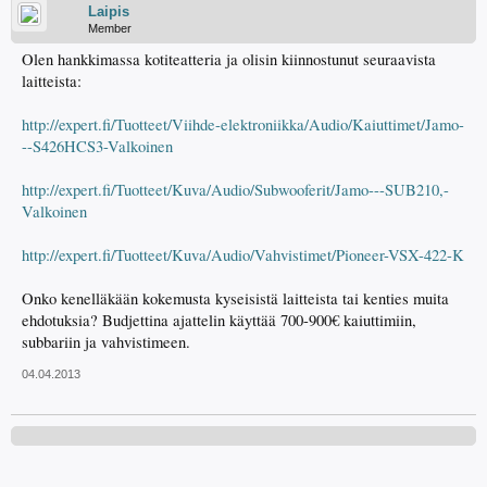
Laipis
Member
Olen hankkimassa kotiteatteria ja olisin kiinnostunut seuraavista
laitteista:
http://expert.fi/Tuotteet/Viihde-elektroniikka/Audio/Kaiuttimet/Jamo-
--S426HCS3-Valkoinen
http://expert.fi/Tuotteet/Kuva/Audio/Subwooferit/Jamo---SUB210,-
Valkoinen
http://expert.fi/Tuotteet/Kuva/Audio/Vahvistimet/Pioneer-VSX-422-K
Onko kenelläkään kokemusta kyseisistä laitteista tai kenties muita
ehdotuksia? Budjettina ajattelin käyttää 700-900€ kaiuttimiin,
subbariin ja vahvistimeen.
04.04.2013