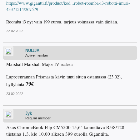
https://www.gigantti.fi/product/kod...robot-roomba-i3-robotti-imuri-
43371514/267579
Roomba i3 nyt vain 199 euroa, tarjous voimassa vain tänään.
22.02.2022
NUIJJA
Active member
Marshall Marshall Major IV ruskea
Lappeenrannan Prismasta kävin tunti sitten ostamassa (23.02),
79€
hyllyhinta
23.02.2022
Jyk
Regular member
Asus ChromeBook Flip CM5500 15,6" kannettava R5/8/128
tiistaina 1.3. klo 10.00 alkaen 399 eurolla Gigantilta.