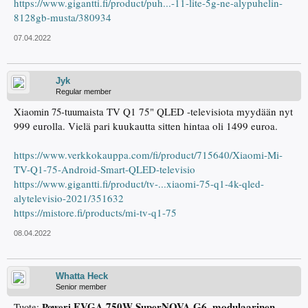
https://www.gigantti.fi/product/puh...-11-lite-5g-ne-alypuhelin-
8128gb-musta/380934
07.04.2022
Jyk
Regular member
TV Q1 75" QLED -televisiota myydään nyt
Xiaomin 75-tuumaista
999 eurolla. Vielä pari kuukautta sitten hintaa oli 1499 euroa.
https://www.verkkokauppa.com/fi/product/715640/Xiaomi-Mi-
TV-Q1-75-Android-Smart-QLED-televisio
https://www.gigantti.fi/product/tv-...xiaomi-75-q1-4k-qled-
alytelevisio-2021/351632
https://mistore.fi/products/mi-tv-q1-75
08.04.2022
Whatta Heck
Senior member
EVGA 750W SuperNOVA G6, modulaarinen
Poweri
Tuote: