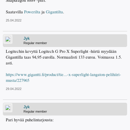
Snapdragon 888+ -piiri.
Saatavilla
Powerilta
ja
Gigantilta
.
25.04.2022
Jyk
Regular member
Logitechin kevyttä Logitech G Pro X Superlight -hiirtä myydään
Gigantilla taas 94,95 eurolla. Normaalisti 133 euroa. Voimassa 1.5.
asti.
https://www.gigantti.fi/product/tie...-x-superlight-langaton-pelihiiri-
musta/227965
29.04.2022
Jyk
Regular member
Pari hyvää puhelintarjousta: