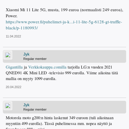
Xiaomi Mi 11 Lite 5G, musta, 199 euroa (normaalisti 249 euroa),
Power.
https://www.power.fi/puhelimet-ja-k...i-11-lite-5g-6128-gt-truffle-
black/p-1180993/
11.04.2022
Jyk
Regular member
Gigantilla
ja
Verkkokauppa.comilla
tarjolla LG:n vuoden 2021
QNED91 4K Mini LED -televisio 999 eurolla. Viime aikoina tätä
mallia on myyty 1099 eurolla.
20.04.2022
Jyk
Regular member
Motorola moto g200:n hinta laskenut 349 euroon (tuli aikoinaan
myyntiin 499 eurolla). Tässä puhelimessa mm. nopea näyttö ja