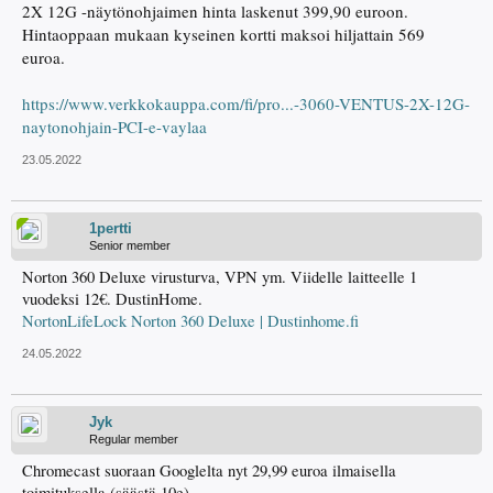
2X 12G -näytönohjaimen hinta laskenut 399,90 euroon.
Hintaoppaan mukaan kyseinen kortti maksoi hiljattain 569
euroa.
https://www.verkkokauppa.com/fi/pro...-3060-VENTUS-2X-12G-
naytonohjain-PCI-e-vaylaa
23.05.2022
1pertti
Senior member
Norton 360 Deluxe virusturva, VPN ym. Viidelle laitteelle 1
vuodeksi 12€. DustinHome.
NortonLifeLock Norton 360 Deluxe | Dustinhome.fi
24.05.2022
Jyk
Regular member
Chromecast suoraan Googlelta nyt 29,99 euroa ilmaisella
toimituksella (säästä 10e).