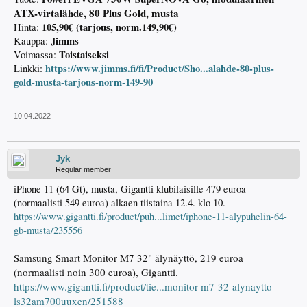
ATX-virtalähde, 80 Plus Gold, musta
105,90€ (tarjous, norm.149,90€)
Hinta:
Jimms
Kauppa:
Toistaiseksi
Voimassa:
https://www.jimms.fi/fi/Product/Sho...alahde-80-plus-
Linkki:
gold-musta-tarjous-norm-149-90
10.04.2022
Jyk
Regular member
iPhone 11 (64 Gt), musta, Gigantti klubilaisille 479 euroa
(normaalisti 549 euroa) alkaen tiistaina 12.4. klo 10.
https://www.gigantti.fi/product/puh...limet/iphone-11-alypuhelin-64-
gb-musta/235556
Samsung Smart Monitor M7 32" älynäyttö, 219 euroa
(normaalisti noin 300 euroa), Gigantti.
https://www.gigantti.fi/product/tie...monitor-m7-32-alynaytto-
ls32am700uuxen/251588