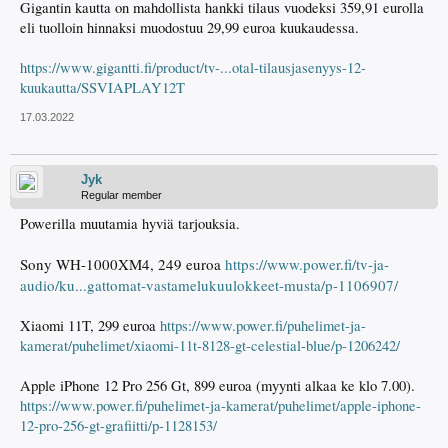
Gigantin kautta on mahdollista hankki tilaus vuodeksi 359,91 eurolla
eli tuolloin hinnaksi muodostuu 29,99 euroa kuukaudessa.
https://www.gigantti.fi/product/tv-...otal-tilausjasenyys-12-
kuukautta/SSVIAPLAY12T
17.03.2022
Jyk
Regular member
Powerilla muutamia hyviä tarjouksia.
Sony WH-1000XM4, 249 euroa
https://www.power.fi/tv-ja-
audio/ku...gattomat-vastamelukuulokkeet-musta/p-1106907/
Xiaomi 11T, 299 euroa
https://www.power.fi/puhelimet-ja-
kamerat/puhelimet/xiaomi-11t-8128-gt-celestial-blue/p-1206242/
Apple iPhone 12 Pro 256 Gt, 899 euroa (myynti alkaa ke klo 7.00).
https://www.power.fi/puhelimet-ja-kamerat/puhelimet/apple-iphone-
12-pro-256-gt-grafiitti/p-1128153/