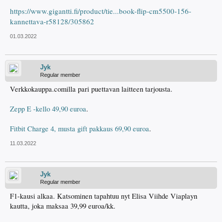
https://www.gigantti.fi/product/tie...book-flip-cm5500-156-
kannettava-r58128/305862
01.03.2022
Jyk
Regular member
Verkkokauppa.comilla pari puettavan laitteen tarjousta.
Zepp E -kello 49,90 euroa
.
Fitbit Charge 4, musta gift pakkaus 69,90 euroa
.
11.03.2022
Jyk
Regular member
F1-kausi alkaa. Katsominen tapahtuu nyt Elisa Viihde Viaplayn
kautta, joka maksaa 39,99 euroa/kk.