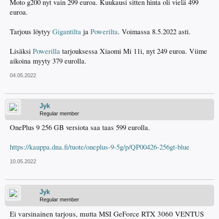
Moto g200 nyt vain 299 euroa. Kuukausi sitten hinta oli vielä 499
euroa.
Tarjous löytyy
Gigantilta
ja
Powerilta
. Voimassa 8.5.2022 asti.
Lisäksi
Powerilla
tarjouksessa Xiaomi Mi 11i, nyt 249 euroa. Viime
aikoina myyty 379 eurolla.
04.05.2022
Jyk
Regular member
OnePlus 9 256 GB versiota saa taas 599 eurolla.
https://kauppa.dna.fi/tuote/oneplus-9-5g/p/QP00426-256gt-blue
10.05.2022
Jyk
Regular member
Ei varsinainen tarjous, mutta MSI GeForce RTX 3060 VENTUS