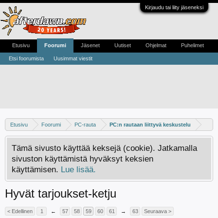
Kirjaudu tai liity jäseneksi
Etusivu
Foorumi
Jäsenet
Uutiset
Ohjelmat
Puhelimet
Etsi foorumista
Uusimmat viestit
Etusivu
Foorumi
PC-rauta
PC:n rautaan liittyvä keskustelu
Tämä sivusto käyttää keksejä (cookie). Jatkamalla
sivuston käyttämistä hyväksyt keksien
käyttämisen.
Lue lisää.
Hyvät tarjoukset-ketju
< Edellinen
1
←
57
58
59
60
61
→
63
Seuraava >