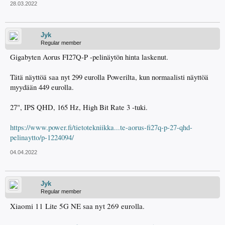
28.03.2022
Jyk
Regular member
Gigabyten Aorus FI27Q-P -pelinäytön hinta laskenut.
Tätä näyttöä saa nyt 299 eurolla Powerilta, kun normaalisti näyttöä
myydään 449 eurolla.
27", IPS QHD, 165 Hz, High Bit Rate 3 -tuki.
https://www.power.fi/tietotekniikka...te-aorus-fi27q-p-27-qhd-
pelinaytto/p-1224094/
04.04.2022
Jyk
Regular member
Xiaomi 11 Lite 5G NE saa nyt 269 eurolla.