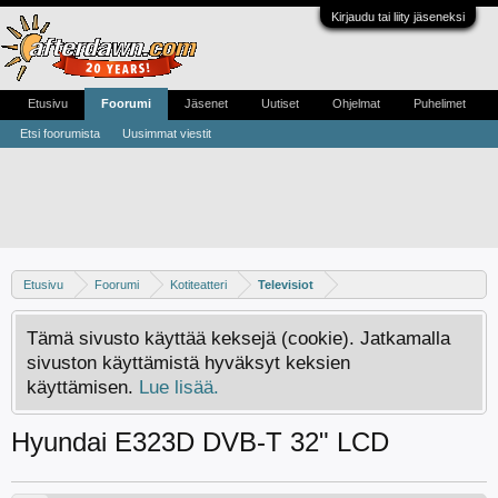
Kirjaudu tai liity jäseneksi
Etusivu
Foorumi
Jäsenet
Uutiset
Ohjelmat
Puhelimet
Etsi foorumista
Uusimmat viestit
Etusivu
Foorumi
Kotiteatteri
Televisiot
Tämä sivusto käyttää keksejä (cookie). Jatkamalla
sivuston käyttämistä hyväksyt keksien
käyttämisen.
Lue lisää.
Hyundai E323D DVB-T 32" LCD