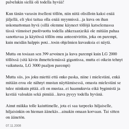
palvelukin siellä oli todella hyvää!
Kun tänän varasin itselleni töllön, niin niitä olisilloin kaksi enää
jäljellä, eli yksi taitaa olla enää myynnissä...ja kuva on ihan
uskomattoman hyvä (sillä olemme käyneet töllöjä katselemassa
tässä viimoiset puolivuotta todella ahkeraan)eikä ole mitään pahaa
sanottavaa ja käytössä töllön oma anteeniviritin, joka on parempi,
kuin meidän halppis poxi...tosin ohjelmien kuvauksia ei näytä.
Mutta on tosiaan sen 399 arvoinen ja kuva parempi kuin LG 2000
töllössä (sitä kävin ihmettelemässä gigantissa, mutta ei oikein tehnyt
vaikutusta, LG 3000 paaljon parempi)
Mutta siis, jos joku miettii että onko paska, niine i mielestäni, enkä
mitään eroa ole nähnyt mustan näyttämisessä, omasta mielestäni se
tulee niinkuin pitää..eli on mustaa..ei haamukuvia eikä bygimistä ja
kestää valoakin sekä pimiää...kuva pysyy todella hyvänä.
Ainut miikka tolle kaiuttimelle, jota ei saa tarpeeks hiljaiselle,
hiljaisinkin on hieman äänekäs...ainakin omaan korvaan. Tai sitten
on äänetön.
07.11.2008