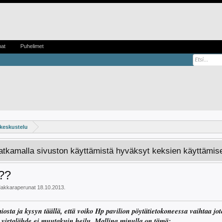
mat
Puhelimet
 keskustelu
Jatkamalla sivuston käyttämistä hyväksyt keksien käyttämis
o??
akkaraperunat
18.10.2013
.
iosta ja kysyn täällä, että voiko Hp pavilion pöytätietokoneessa vaihtaa j
a virtalähde ei muutakuin heilu. Mallina minulla on tämä: