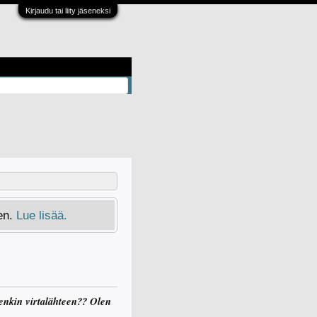
Kirjaudu tai liity jäseneksi
en.
Lue lisää.
otenkin virtalähteen?? Olen