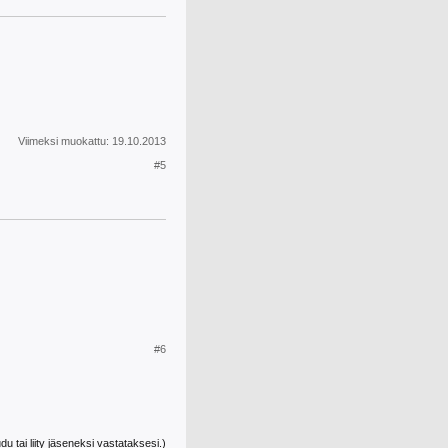
Viimeksi muokattu:
19.10.2013
#5
#6
udu tai liity jäseneksi vastataksesi.)