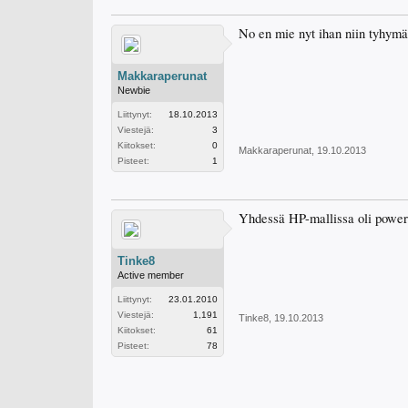
No en mie nyt ihan niin tyhymä o
Makkaraperunat
Newbie
Liittynyt:
18.10.2013
Viestejä:
3
Kiitokset:
0
Makkaraperunat
,
19.10.2013
Pisteet:
1
Yhdessä HP-mallissa oli powerin 
Tinke8
Active member
Liittynyt:
23.01.2010
Viestejä:
1,191
Tinke8
,
19.10.2013
Kiitokset:
61
Pisteet:
78