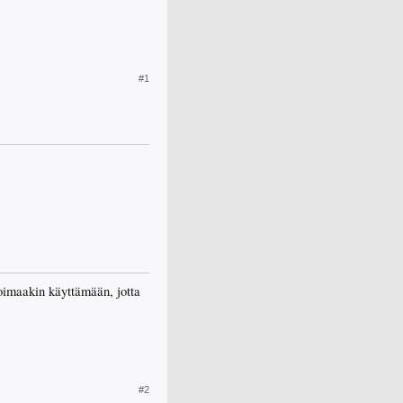
#1
voimaakin käyttämään, jotta
#2