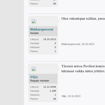
Pisteet:
58
Olen viikonlopun isälläni, joten
Makkaraperunat
Newbie
Liittynyt:
18.10.2013
Viestejä:
3
Makkaraperunat
,
18.10.2013
Kiitokset:
0
Pisteet:
1
Yleensä noissa Pavilion koneissa
tulemaan vaikka miten yrittäisi.
Viljis
Regular member
Liittynyt:
12.12.2008
Viestejä:
1,188
Kiitokset:
1
Viljis
,
19.10.2013
Pisteet:
48