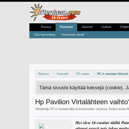
Etusivu
Foorumi
Jäsenet
Uutiset
Ohjel
Etsi foorumista
Uusimmat viestit
Etusivu
Foorumi
PC-rauta
PC:n rautaan liittyvä
Tämä sivusto käyttää keksejä (cookie). 
Hp Pavilion Virtalähteen vaiht
Viestiketju
PC:n rautaan liittyvä keskustelu
-osiossa. Ketjun avasi
M
Hei olen 16-vuotias täältä Paim
ottanut ruuvit pois takaa mutt