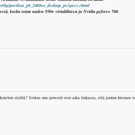
eet/hp/pavilion_p6_2469eo_desktop_pc/specs.rhtml
essä, koska ostan uuden 550w virtalähteen ja Nvidia geforce 760.
kotelon sisältä? Joskus nuo powerit ovat aika tiukassa, että joutuu hieman 