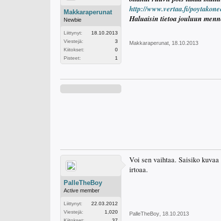
http://www.vertaa.fi/poytakon
Makkaraperunat
Haluaisin tietoa jouluun menn
Newbie
Liittynyt:
18.10.2013
Viestejä:
3
Makkaraperunat
,
18.10.2013
Kiitokset:
0
Pisteet:
1
Voi sen vaihtaa. Saisiko kuvaa 
irtoaa.
PalleTheBoy
Active member
Liittynyt:
22.03.2012
Viestejä:
1,020
PalleTheBoy
,
18.10.2013
Kiitokset:
37