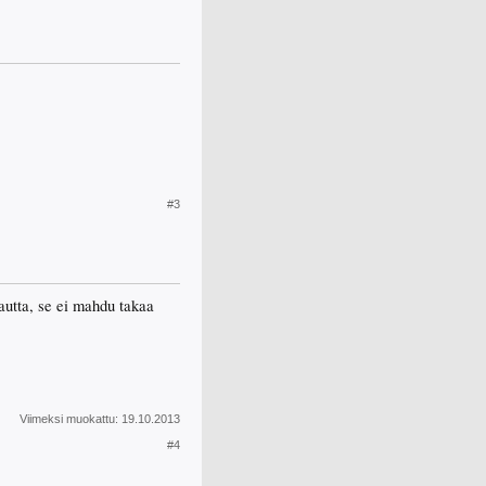
#3
kautta, se ei mahdu takaa
Viimeksi muokattu:
19.10.2013
#4