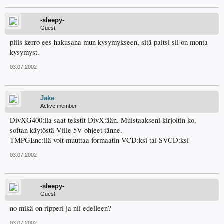
-sleepy-
Guest
pliis kerro ees hakusana mun kysymykseen, sitä paitsi sii on monta
kysymyst.
03.07.2002
Jake
Active member
DivXG400:lla saat tekstit DivX:ään. Muistaakseni kirjoitin ko.
softan käytöstä Ville 5V ohjeet tänne.
TMPGEnc:llä voit muuttaa formaatin VCD:ksi tai SVCD:ksi
03.07.2002
-sleepy-
Guest
no mikä on ripperi ja nii edelleen?
03.07.2002