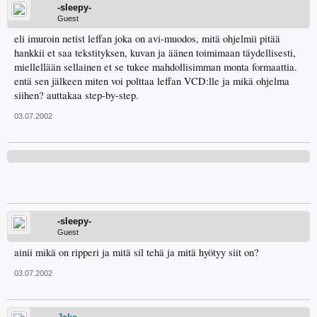
-sleepy-
Guest
eli imuroin netist leffan joka on avi-muodos, mitä ohjelmii pitää
hankkii et saa tekstityksen, kuvan ja äänen toimimaan täydellisesti,
miellellään sellainen et se tukee mahdollisimman monta formaattia.
entä sen jälkeen miten voi polttaa leffan VCD:lle ja mikä ohjelma
siihen? auttakaa step-by-step.
03.07.2002
-sleepy-
Guest
ainii mikä on ripperi ja mitä sil tehä ja mitä hyötyy siit on?
03.07.2002