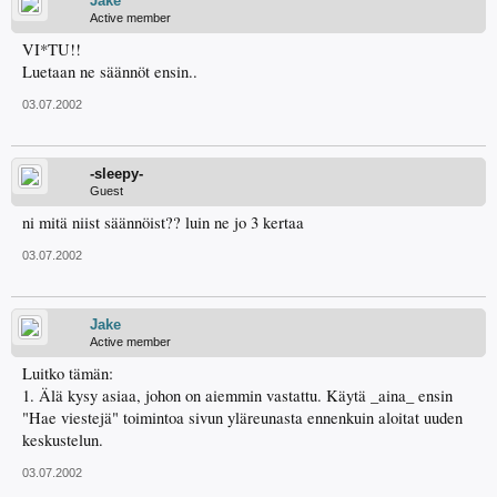
Jake
Active member
VI*TU!!
Luetaan ne säännöt ensin..
03.07.2002
-sleepy-
Guest
ni mitä niist säännöist?? luin ne jo 3 kertaa
03.07.2002
Jake
Active member
Luitko tämän:
1. Älä kysy asiaa, johon on aiemmin vastattu. Käytä _aina_ ensin
"Hae viestejä" toimintoa sivun yläreunasta ennenkuin aloitat uuden
keskustelun.
03.07.2002