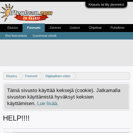
Kirjaudu tai liity jäseneksi
Etusivu
Foorumi
Jäsenet
Uutiset
Ohjelmat
Puhelimet
Etsi foorumista
Uusimmat viestit
Etusivu
Foorumi
Digitaalinen video
Digivideo-ongelmat ja -keskustelu
Tämä sivusto käyttää keksejä (cookie). Jatkamalla
sivuston käyttämistä hyväksyt keksien
käyttämisen.
Lue lisää.
HELP!!!!