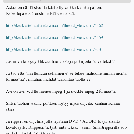
Asiaa on näillä sivuilla käsitelty vaikka kuinka paljon.
Kokeilepa etsiä ensin näistä viesteistä:
http://keskustelu.afterdawn.com/thread_view.cfm/4462
http://keskustelu.afterdawn.com/thread_view.cfm/4459
http://keskustelu.afterdawn.com/thread_view.cfm/3731
Jos ei vielä löydy klikkaa hae viestejä ja kirjoita "divx tekstit".
Ja tuo että "miellellään sellainen et se tukee mahdollisimman monta
formaattia", mitähän mahdat tarkoittaa tuolla ??
Avi on avi, vcd:lle menee mpeg-1 ja svcd:le mpeg-2 formaatti.
Sitten tuohon vcd:lle polttoon löytyy myös ohjeita, kunhan kehtaa
etsiä.
Ja ripperi on ohjelma jolla ripataan DVD / AUDIO levyn sisältö
kovalevylle. Riippuen tietysti mitä tekee... esim. Smartripperillä vob
ja ifo tiedostot DVD levyltä.