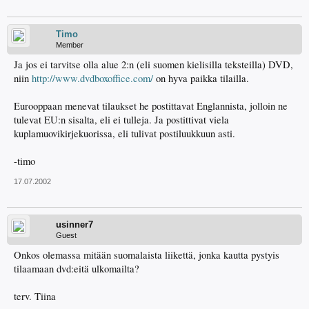
Timo
Member
Ja jos ei tarvitse olla alue 2:n (eli suomen kielisilla teksteilla) DVD,
niin
http://www.dvdboxoffice.com/
on hyva paikka tilailla.
Eurooppaan menevat tilaukset he postittavat Englannista, jolloin ne
tulevat EU:n sisalta, eli ei tulleja. Ja postittivat viela
kuplamuovikirjekuorissa, eli tulivat postiluukkuun asti.
-timo
17.07.2002
usinner7
Guest
Onkos olemassa mitään suomalaista liikettä, jonka kautta pystyis
tilaamaan dvd:eitä ulkomailta?
terv. Tiina