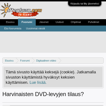
Kirjaudu tai liity jäseneksi
Etusivu
Foorumi
Jäsenet
Uutiset
Ohjelmat
Puhelimet
Etsi foorumista
Uusimmat viestit
Etusivu
Foorumi
Digitaalinen video
Digivideo-ongelmat ja -keskustelu
Tämä sivusto käyttää keksejä (cookie). Jatkamalla
sivuston käyttämistä hyväksyt keksien
käyttämisen.
Lue lisää.
Harvinaisten DVD-levyjen tilaus?