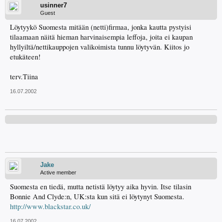
usinner7
Guest
Löytyykö Suomesta mitään (netti)firmaa, jonka kautta pystyisi
tilaamaan näitä hieman harvinaisempia leffoja, joita ei kaupan
hyllyiltä/nettikauppojen valikoimista tunnu löytyvän. Kiitos jo
etukäteen!
terv.Tiina
16.07.2002
Jake
Active member
Suomesta en tiedä, mutta netistä löytyy aika hyvin. Itse tilasin
Bonnie And Clyde:n, UK:sta kun sitä ei löytynyt Suomesta.
http://www.blackstar.co.uk/
16.07.2002