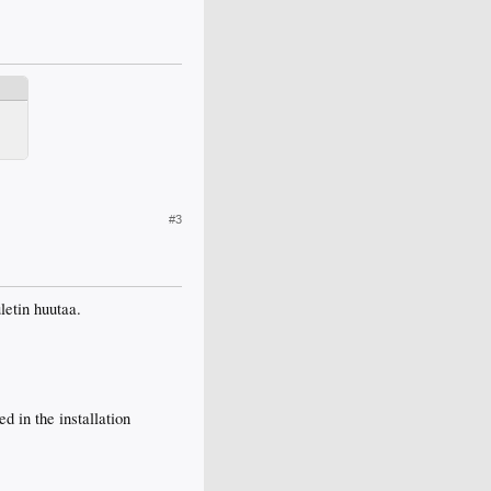
#3
letin huutaa.
ed in the installation