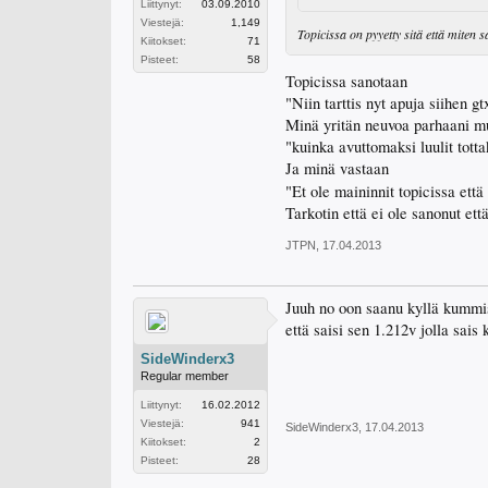
Liittynyt:
03.09.2010
Viestejä:
1,149
Topicissa on pyyetty sitä että miten 
Kiitokset:
71
Pisteet:
58
Topicissa sanotaan
"Niin tarttis nyt apuja siihen gt
Minä yritän neuvoa parhaani m
"kuinka avuttomaksi luulit totta
Ja minä vastaan
"Et ole maininnit topicissa että 
Tarkotin että ei ole sanonut ett
JTPN
,
17.04.2013
Juuh no oon saanu kyllä kummisk
että saisi sen 1.212v jolla sais 
SideWinderx3
Regular member
Liittynyt:
16.02.2012
Viestejä:
941
SideWinderx3
,
17.04.2013
Kiitokset:
2
Pisteet:
28