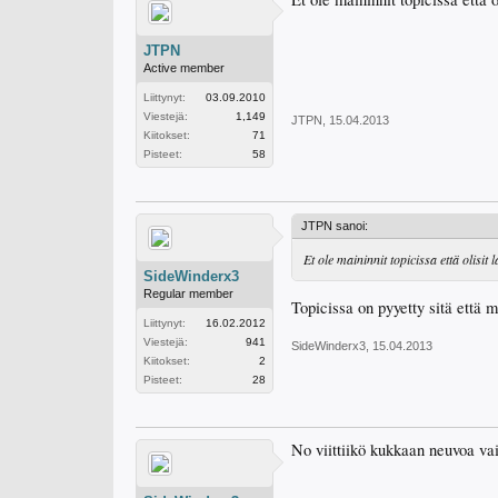
JTPN
Active member
Liittynyt:
03.09.2010
Viestejä:
1,149
JTPN
,
15.04.2013
Kiitokset:
71
Pisteet:
58
JTPN sanoi:
Et ole maininnit topicissa että olisit 
SideWinderx3
Regular member
Topicissa on pyyetty sitä että m
Liittynyt:
16.02.2012
Viestejä:
941
SideWinderx3
,
15.04.2013
Kiitokset:
2
Pisteet:
28
No viittiikö kukkaan neuvoa va