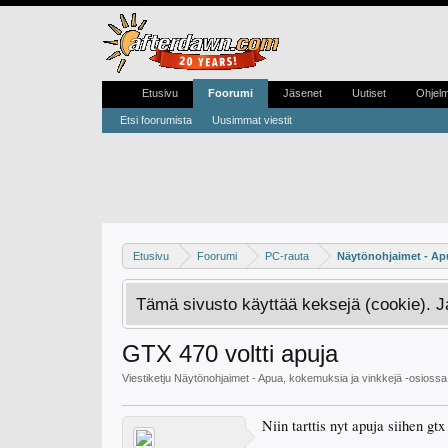
Etusivu
Foorumi
Jäsenet
Uutiset
Ohjel
Etsi foorumista
Uusimmat viestit
Etusivu
Foorumi
PC-rauta
Näytönohjaimet - Apu
Tämä sivusto käyttää keksejä (cookie). 
GTX 470 voltti apuja
Viestiketju
Näytönohjaimet - Apua, kokemuksia ja vinkkejä
-osiossa
Niin tarttis nyt apuja siihen gt