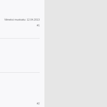
Viimeksi muokattu:
12.04.2013
#1
#2