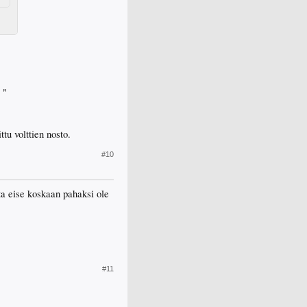
 "
ttu volttien nosto.
#10
ta eise koskaan pahaksi ole
#11