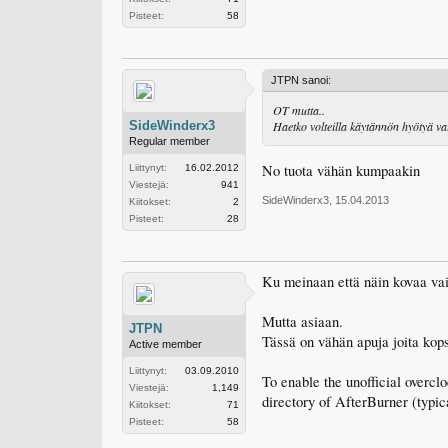
Pisteet:
58
JTPN sanoi:
OT mutta..
SideWinderx3
Haetko volteilla käytännön hyötyä vai
Regular member
No tuota vähän kumpaakin
Liittynyt:
16.02.2012
Viestejä:
941
SideWinderx3
,
15.04.2013
Kiitokset:
2
Pisteet:
28
Ku meinaan että näin kovaa vaiv
Mutta asiaan.
JTPN
Tässä on vähän apuja joita kops
Active member
Liittynyt:
03.09.2010
To enable the unofficial overclo
Viestejä:
1,149
directory of AfterBurner (typi
Kiitokset:
71
Pisteet:
58