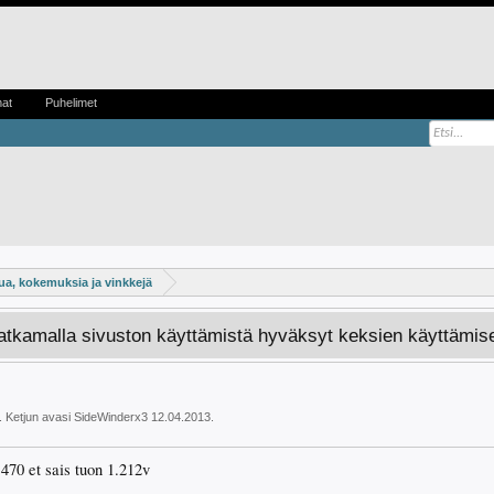
mat
Puhelimet
a, kokemuksia ja vinkkejä
Jatkamalla sivuston käyttämistä hyväksyt keksien käyttämis
. Ketjun avasi
SideWinderx3
12.04.2013
.
x 470 et sais tuon 1.212v