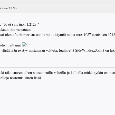
sais sen 1.212v
x 470 et sais tuon 1.212v "
ukaan niin vastataan
kai olen afterburnerista ottanu voltit käyttöö mutta max 1087 tarttis sen 1212
olisit laittanut
"
ä ylipäätään pystyy nostamaan voltteja, luulin että SideWinderx3:sillä on luki
i aika suuren tehon nousun nuilla volteilla ja kelloilla mitkä nytkin on mut
kelloja nostettua sitten lisää