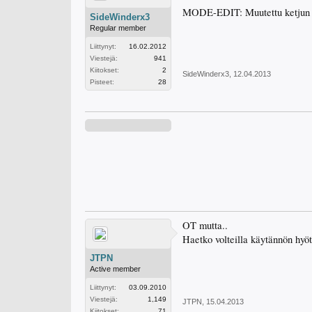
MODE-EDIT: Muutettu ketjun o
SideWinderx3
Regular member
Liittynyt:
16.02.2012
Viestejä:
941
Kiitokset:
2
SideWinderx3
,
12.04.2013
Pisteet:
28
OT mutta..
Haetko volteilla käytännön hyöt
JTPN
Active member
Liittynyt:
03.09.2010
Viestejä:
1,149
JTPN
,
15.04.2013
Kiitokset:
71