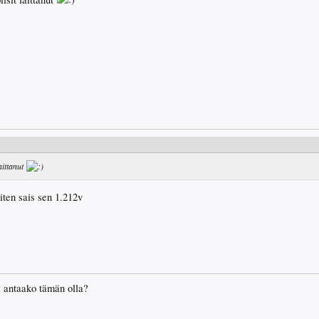
laittanut
iten sais sen 1.212v
i antaako tämän olla?