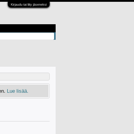
Kirjaudu tai liity jäseneksi
en.
Lue lisää.