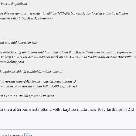
internetin puolelta.
n this version it is necessary to edit the MSIAfterburner.cfg file located in the installation
Program Files (x86) MSI Afterburner):
ld and add following text:
al overclocking limitations and fully understand that MSI will not provide me any support on it
to keep PowerPlay active (may not work on old ASICs), 2 to traditionally disable PowerPlay o
overclocking path
 optionsseihin ja enabloida volttien nosto.
 tuo nostaa vain AMD korttien max kellotaajuuksia :3
ks mutta nyt voin nostaa gpuun kellot 1500mhz asti >D
0/1150 1.2voltilla jotka oli vakiona.
ai olen afterburnerista ottanu voltit käyttöö mutta max 1087 tarttis sen 1212
lisit laittanut