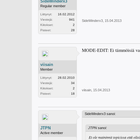
SideWinderx3
Regular member
Liittynyt:
16.02.2012
Viestejä:
941
SideWinderx3
,
15.04.2013
Kiitokset:
2
Pisteet:
28
MODE-EDIT: Ei tämmöisiä va
viisain
Member
Liittynyt:
28.02.2010
Viestejä:
34
Kiitokset:
2
viisain
,
15.04.2013
Pisteet:
18
SideWinderx3 sanoi:
JTPN
JTPN sanoi:
Active member
Et ole maininnit topicissa että olisi