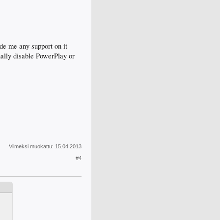
ide me any support on it
ally disable PowerPlay or
Viimeksi muokattu:
15.04.2013
#4