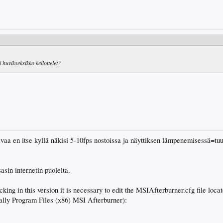
 huvikseksikko kellottelet?
aa en itse kyllä näkisi 5-10fps nostoissa ja näyttiksen lämpenemisessä=tuu
asin internetin puolelta.
cking in this version it is necessary to edit the MSIAfterburner.cfg file locat
cally Program Files (x86) MSI Afterburner):