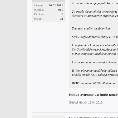
Tässä on vähän apuja joita kopsasin 
Liittynyt:
16.02.2012
Viestejä:
941
To enable the unofficial overclocking i
Kiitokset:
2
directory of AfterBurner (typically 
Pisteet:
28
You need to alter the following:
Seek UnofficialOverclockingEULA fie
I confirm that I am aware of unoffici
Set UnofficialOverclockingMode to 1 
to 0 to temporary disable unofficial 
Lisäks sun pitää mennä afderburnerin
E: joo, pitemmän tutkiskelun jälkeen
Ei tullu omalle 6870 voltteja avatui
BTW sain oman 6870 kellottumaan 100
kuinka avuttomaksi luulit tottak
SideWinderx3
,
15.04.2013
Et ole maininnit topicissa että o