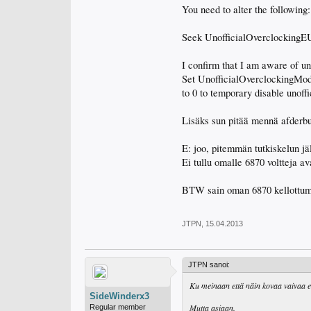
You need to alter the following:
Seek UnofficialOverclockingEUL
I confirm that I am aware of un
Set UnofficialOverclockingMode
to 0 to temporary disable unoffi
Lisäks sun pitää mennä afderbur
E: joo, pitemmän tutkiskelun j
Ei tullu omalle 6870 voltteja a
BTW sain oman 6870 kellottumaa
JTPN
,
15.04.2013
JTPN sanoi:
Ku meinaan että näin kovaa vaivaa en
SideWinderx3
Mutta asiaan.
Regular member