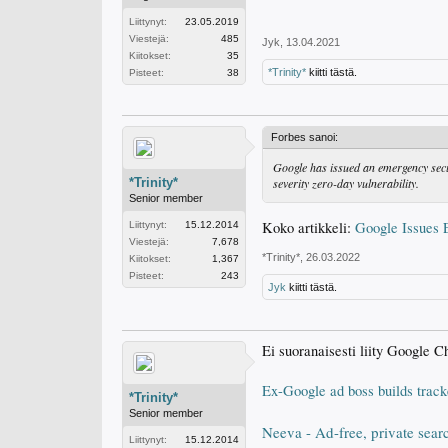
Liittynyt:
23.05.2019
Viestejä:
485
Jyk
,
13.04.2021
Kiitokset:
35
*Trinity*
kiitti tästä.
Pisteet:
38
Forbes sanoi:
Google has issued an emergency secur
*Trinity*
severity zero-day vulnerability.
Senior member
Koko artikkeli:
Google Issues 
Liittynyt:
15.12.2014
Viestejä:
7,678
*Trinity*
,
26.03.2022
Kiitokset:
1,367
Pisteet:
243
Jyk
kiitti tästä.
Ei suoranaisesti liity Google C
Ex-Google ad boss builds trac
*Trinity*
Senior member
Neeva - Ad-free, private sear
Liittynyt:
15.12.2014