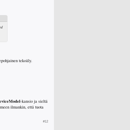
ed
epohjainen tekoäly.
viceModel
-kansio ja sieltä
meen ilmankin, että tuota
#12