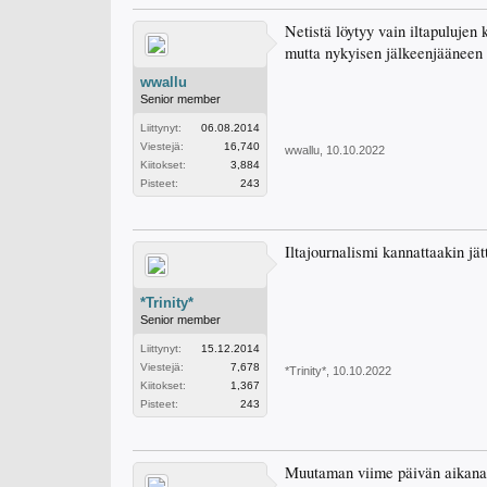
Netistä löytyy vain iltapulujen k
mutta nykyisen jälkeenjääneen 
wwallu
Senior member
Liittynyt:
06.08.2014
Viestejä:
16,740
wwallu
,
10.10.2022
Kiitokset:
3,884
Pisteet:
243
Iltajournalismi kannattaakin jätt
*Trinity*
Senior member
Liittynyt:
15.12.2014
Viestejä:
7,678
*Trinity*
,
10.10.2022
Kiitokset:
1,367
Pisteet:
243
Muutaman viime päivän aikana 