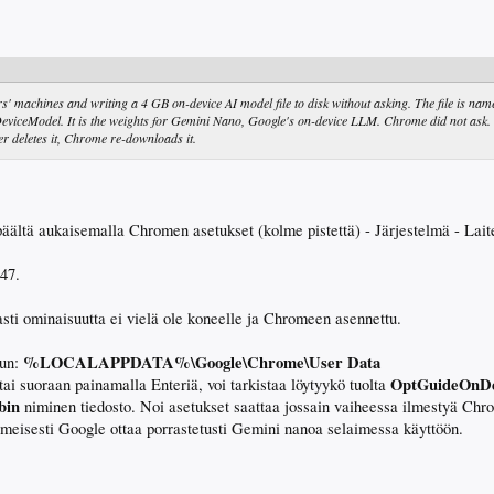
' machines and writing a 4 GB on-device AI model file to disk without asking. The file is nam
DeviceModel. It is the weights for Gemini Nano, Google's on-device LLM. Chrome did not ask.
er deletes it, Chrome re-downloads it.
 päältä aukaisemalla Chromen asetukset (kolme pistettä) - Järjestelmä - Lait
vasti ominaisuutta ei vielä ole koneelle ja Chromeen asennettu.
%LOCALAPPDATA%\Google\Chrome\User Data
uun:
OptGuideOnDe
tai suoraan painamalla Enteriä, voi tarkistaa löytyykö tuolta
bin
niminen tiedosto. Noi asetukset saattaa jossain vaiheessa ilmestyä Chro
Ilmeisesti Google ottaa porrastetusti Gemini nanoa selaimessa käyttöön.