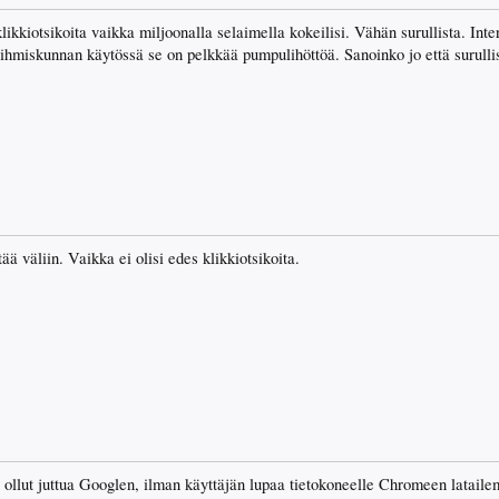
likkiotsikoita vaikka miljoonalla selaimella kokeilisi. Vähän surullista. Inter
ihmiskunnan käytössä se on pelkkää pumpulihöttöä. Sanoinko jo että surulli
ää väliin. Vaikka ei olisi edes klikkiotsikoita.
ollut juttua Googlen, ilman käyttäjän lupaa tietokoneelle Chromeen latai