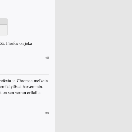
öä. Firefox on joka
#8
irefoxia ja Chromea melkein
 normikäytössä harvemmin.
t on sen verran erilailla
#9