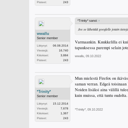
Pisteet:
243
*Trinity* sanoi:
↑
Jos se lähettää googlelle jotain tietoj
wwallu
Senior member
Varmaankin. Kuukkelilla ei kuit
Liittynyt:
06.08.2014
tapauksessa parempi selain jot
Viestejä:
16,740
Kiitokset:
3,884
wwallu
,
09.10.2022
Pisteet:
243
Mun mielestä Firefox on ikävä
saman verran. Edgeä toisinaan l
Noiden lisäksi aina välillä tule
*Trinity*
kuin muissa, että tuntu oudolta.
Senior member
Liittynyt:
15.12.2014
Viestejä:
7,678
*Trinity*
,
09.10.2022
Kiitokset:
1,367
Pisteet:
243