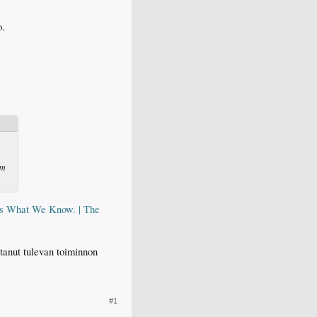
o.
om
e’s What We Know. | The
tanut tulevan toiminnon
#1