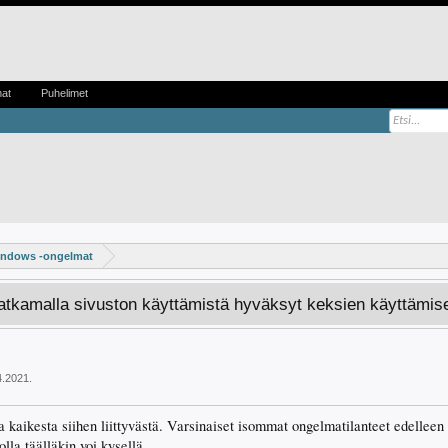
mat
Puhelimet
ndows -ongelmat
Jatkamalla sivuston käyttämistä hyväksyt keksien käyttämis
4.2021
.
kaikesta siihen liittyvästä. Varsinaiset isommat ongelmatilanteet edelleen
olla täälläkin voi kysellä.