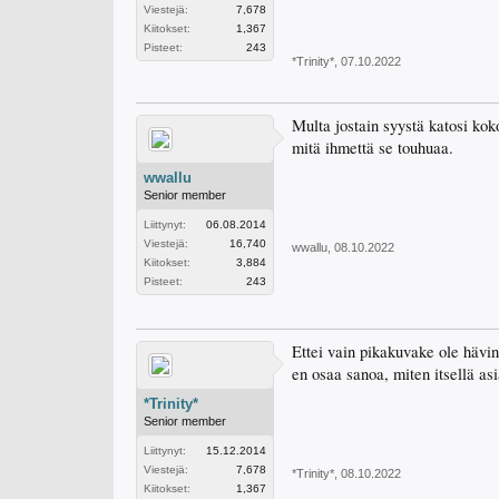
Viestejä:
7,678
Kiitokset:
1,367
Pisteet:
243
*Trinity*
,
07.10.2022
Multa jostain syystä katosi kok
mitä ihmettä se touhuaa.
wwallu
Senior member
Liittynyt:
06.08.2014
Viestejä:
16,740
wwallu
,
08.10.2022
Kiitokset:
3,884
Pisteet:
243
Ettei vain pikakuvake ole hävinn
en osaa sanoa, miten itsellä as
*Trinity*
Senior member
Liittynyt:
15.12.2014
Viestejä:
7,678
*Trinity*
,
08.10.2022
Kiitokset:
1,367