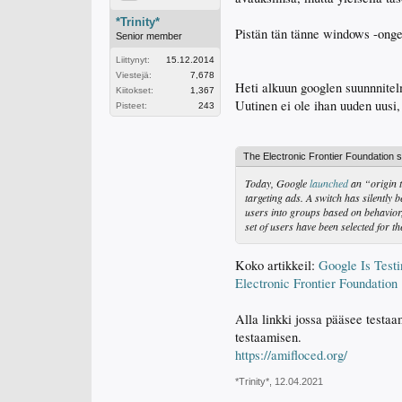
*Trinity*
Pistän tän tänne windows -ongel
Senior member
Liittynyt:
15.12.2014
Viestejä:
7,678
Heti alkuun googlen suunnnitel
Kiitokset:
1,367
Uutinen ei ole ihan uuden uusi,
Pisteet:
243
The Electronic Frontier Foundation s
Today, Google
launched
an “origin t
targeting ads. A switch has silently 
users into groups based on behavior
set of users have been selected for th
Koko artikkeil:
Google Is Test
Electronic Frontier Foundation
Alla linkki jossa pääsee testa
testaamisen.
https://amifloced.org/
*Trinity*
,
12.04.2021