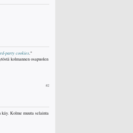
ird-party cookies
."
käytöstä kolmannen osapuolen
#2
en käy. Kolme muuta selainta