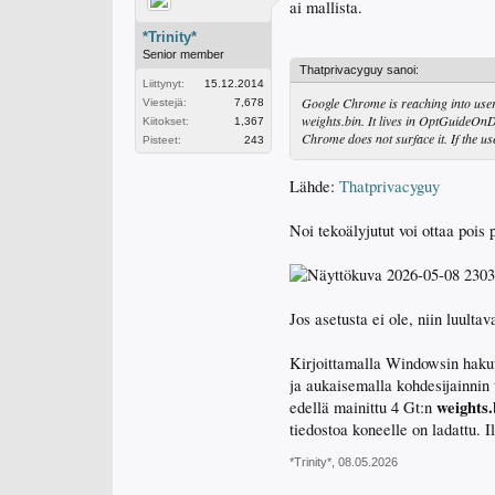
ai mallista.
*Trinity*
Senior member
Thatprivacyguy sanoi:
Liittynyt:
15.12.2014
Google Chrome is reaching into users
Viestejä:
7,678
weights.bin. It lives in OptGuideOn
Kiitokset:
1,367
Chrome does not surface it. If the us
Pisteet:
243
Lähde:
Thatprivacyguy
Noi tekoälyjutut voi ottaa pois
Jos asetusta ei ole, niin luulta
Kirjoittamalla Windowsin hak
ja aukaisemalla kohdesijainnin 
weights.
edellä mainittu 4 Gt:n
tiedostoa koneelle on ladattu. 
*Trinity*
,
08.05.2026