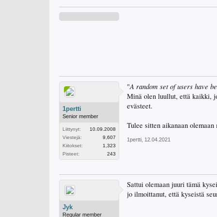
A random set of users have bee
"
Minä olen luullut, että kaikki,
evästeet.
1pertti
Senior member
Tulee sitten aikanaan olemaan m
Liittynyt:
10.09.2008
Viestejä:
9,607
1pertti
,
12.04.2021
Kiitokset:
1,323
Pisteet:
243
Sattui olemaan juuri tämä kys
jo ilmoittanut, että kyseistä se
Jyk
Regular member