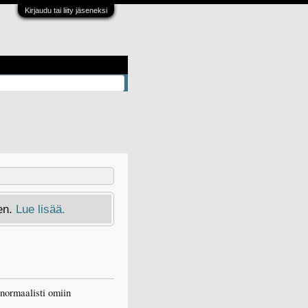
Kirjaudu tai liity jäseneksi
en.
Lue lisää.
 normaalisti omiin