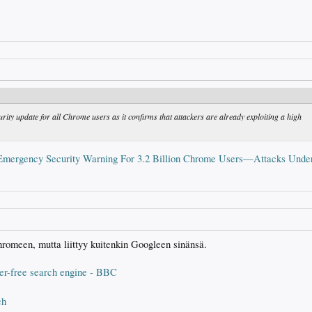
ity update for all Chrome users as it confirms that attackers are already exploiting a high
Emergency Security Warning For 3.2 Billion Chrome Users—Attacks Und
hromeen, mutta liittyy kuitenkin Googleen sinänsä.
ker-free search engine - BBC
ch