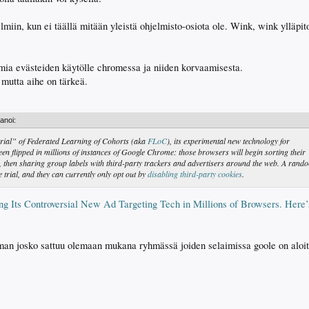
miin, kun ei täällä mitään yleistä ohjelmisto-osiota ole. Wink, wink ylläpit
mia evästeiden käytölle chromessa ja niiden korvaamisesta.
 mutta aihe on tärkeä.
anoi:
rial” of Federated Learning of Cohorts (aka
FLoC
), its experimental new technology for
been flipped in millions of instances of Google Chrome: those browsers will begin sorting their
, then sharing group labels with third-party trackers and advertisers around the web. A rand
e trial, and they can currently only opt out by
disabling third-party cookies
.
ing Its Controversial New Ad Targeting Tech in Millions of Browsers. Her
aman josko sattuu olemaan mukana ryhmässä joiden selaimissa goole on aloit