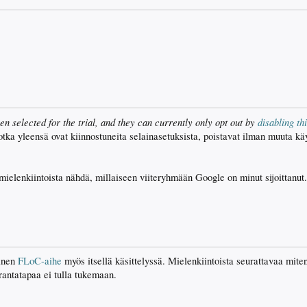
n selected for the trial, and they can currently only opt out by
disabling th
 jotka yleensä ovat kiinnostuneita selainasetuksista, poistavat ilman muuta 
ielenkiintoista nähdä, millaiseen viiteryhmään Google on minut sijoittanut.
einen
FLoC-aihe
myös itsellä käsittelyssä. Mielenkiintoista seurattavaa mit
urantatapaa ei tulla tukemaan.