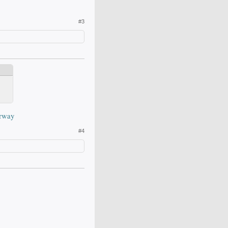
#3
erway
#4