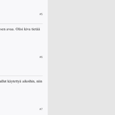
#5
sen avaa. Olisi kiva tietää
#6
llut käytettyä aikoihin, niin
#7