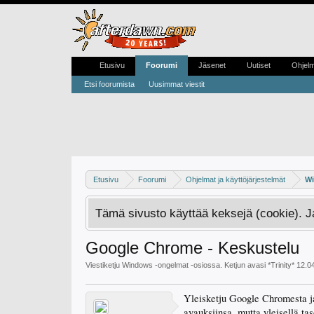
Etusivu
Foorumi
Jäsenet
Uutiset
Ohjel
Etsi foorumista
Uusimmat viestit
Etusivu
Foorumi
Ohjelmat ja käyttöjärjestelmät
Wi
Tämä sivusto käyttää keksejä (cookie). 
Google Chrome - Keskustelu
Viestiketju
Windows -ongelmat
-osiossa. Ketjun avasi
*Trinity*
12.0
Yleisketju Google Chromesta ja 
avauksiinsa, mutta yleisellä tas