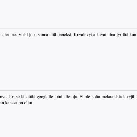
o chrome. Voisi jopa sanoa että onneksi. Kovalevyt alkavat aina jyrrätä kun 
yt? Jos se lähettää googlelle jotain tietoja. Ei ole noita mekaanisia levyjä tu
ian kanssa on ollut