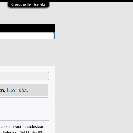
Kirjaudu tai liity jäseneksi
en.
Lue lisää.
 päästä avautuu uudestaan
 tiedoston räpläämisellä.