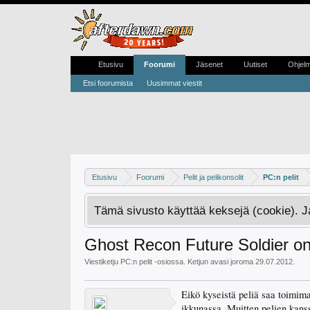
Etusivu
Foorumi
Jäsenet
Uutiset
Ohjel
Etsi foorumista
Uusimmat viestit
Etusivu
Foorumi
Pelit ja pelikonsolit
PC:n pelit
Tämä sivusto käyttää keksejä (cookie). 
Ghost Recon Future Soldier o
Viestiketju
PC:n pelit
-osiossa. Ketjun avasi
joroma
29.07.2012
.
Eikö kyseistä peliä saa toimim
ikkunassa. Muitten pelien kanss