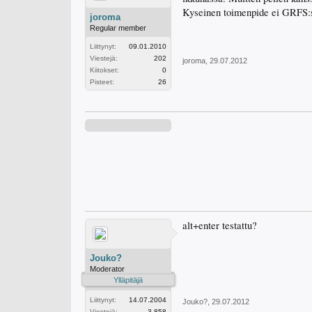
Kyseinen toimenpide ei GRFS:ss
joroma
Regular member
Liittynyt:
09.01.2010
Viestejä:
202
joroma
,
29.07.2012
Kiitokset:
0
Pisteet:
26
alt+enter testattu?
Jouko?
Moderator
Ylläpitäjä
Liittynyt:
14.07.2004
Jouko?
,
29.07.2012
Viestejä:
3,858