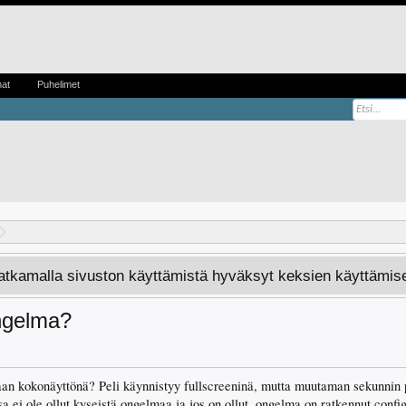
mat
Puhelimet
Jatkamalla sivuston käyttämistä hyväksyt keksien käyttämis
ngelma?
aan kokonäyttönä? Peli käynnistyy fullscreeninä, mutta muutaman sekunnin
a ei ole ollut kyseistä ongelmaa ja jos on ollut, ongelma on ratkennut config