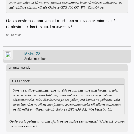
kerta kun näin on käyny oon joutunu asentamaan koko näyttiksen uudestaan, en
tiiä mikä on vikana, näyttis Geforce GTS 450 OS: Win Vista 64-bit.
Ootko ensin poistanu vanhat ajurit ennen uusien asentamista?
(Uninstall -> boot -> uusien asennus?
04.10.2011
Make_72
Active member
omena_ sanoi:
G41s sanoi:
Oon nyt yrittäny päivittää mun näyttiksen ajureita noin sata kertaa, ja joka
kerta se failaa samaan kohtaan, siinä vaiheessa ku tulee että päivitetään
ohjauspaneelia, tulee blackscreen ja sen jälkee, että lataus on failannu. Joka
kerta kun näin on käyny oon joutunu asentamaan koko näyttiksen uudestaan,
en tiiä mikä on vikana, näyttis Geforce GTS 450 OS: Win Vista 64-bit.
Ootko ensin poistanu vanhat ajurit ennen uusien asentamista? (Uninstall -> boot
-> uusien asennus?