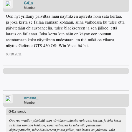
G41s
Member
Oon nyt yrittäny päivittää mun näyttiksen ajureita noin sata kertaa,
ja joka kerta se failaa samaan kohtaan, siinä vaiheessa ku tulee että
päivitetään ohjauspaneelia, tulee blackscreen ja sen jälkee, että
lataus on failannu. Joka kerta kun näin on käyny oon joutunu
asentamaan koko näyttiksen uudestaan, en tiiä mikä on vikana,
näyttis Geforce GTS 450 OS: Win Vista 64-bit.
03.10.2011
omena_
Member
G41s sanoi:
Oon nyt yrittäny päivittää mun näyttiksen ajureita noin sata kertaa, ja joka kerta
se failaa samaan kohtaan, siinä vaiheessa ku tulee että päivitetään
ohjauspaneelia, tulee blackscreen ja sen jälkee, että lataus on failannu. Joka