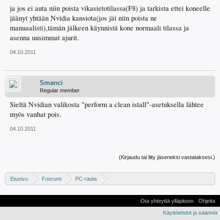
ja jos ei auta niin poista vikasietotilassa(F8) ja tarkista ettei koneelle
jäänyt yhtään Nvidia kansiota(jos jäi niin poista ne
manuaalisti),tämän jälkeen käynnistä kone normaali tilassa ja
asenna uusimmat ajurit.
04.10.2011
Smanci
Regular member
Sieltä Nvidian valikosta "perform a clean istall"-asetuksella lähtee
myös vanhat pois.
04.10.2011
(Kirjaudu tai liity jäseneksi vastataksesi.)
Etusivu
Foorumi
PC-rauta
Näytönohjaimet - Apua, kokemuksia ja vinkkejä
Ota yhteyttä ylläpitoon
Ohjeita
Käyttöehdot ja säännöt