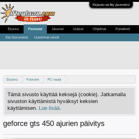
Kirjaudu tai liity jäseneksi
Etusivu
Foorumi
Jäsenet
Uutiset
Ohjelmat
Puhelimet
Etsi foorumista
Uusimmat viestit
Etusivu
Foorumi
PC-rauta
Näytönohjaimet - Apua, kokemuksia ja vinkkejä
Tämä sivusto käyttää keksejä (cookie). Jatkamalla
sivuston käyttämistä hyväksyt keksien
käyttämisen.
Lue lisää.
geforce gts 450 ajurien päivitys