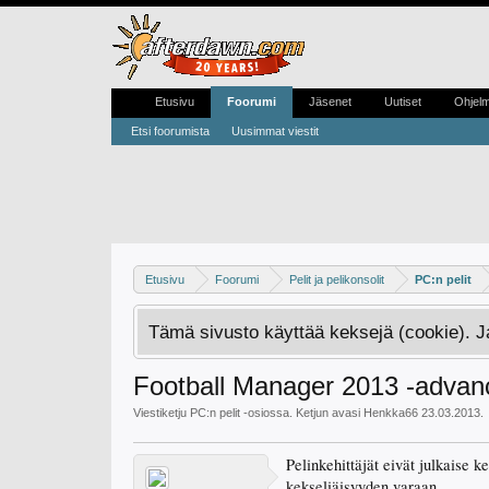
Etusivu
Foorumi
Jäsenet
Uutiset
Ohjel
Etsi foorumista
Uusimmat viestit
Etusivu
Foorumi
Pelit ja pelikonsolit
PC:n pelit
Tämä sivusto käyttää keksejä (cookie). 
Football Manager 2013 -advanc
Viestiketju
PC:n pelit
-osiossa. Ketjun avasi
Henkka66
23.03.2013
.
Pelinkehittäjät eivät julkaise k
kekseliäisyyden varaan.