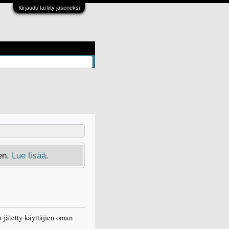
Kirjaudu tai liity jäseneksi
en.
Lue lisää.
a jätetty käyttäjien oman