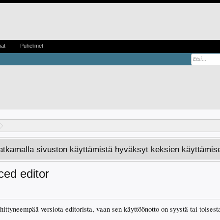
mat
Puhelimet
Jatkamalla sivuston käyttämistä hyväksyt keksien käyttämis
ed editor
ehittyneempää versiota editorista, vaan sen käyttöönotto on syystä tai toisest