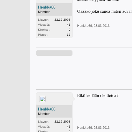
Henkka66
Osaako joku sanoa miten advan
Member
Liittynyt:
22.12.2008
Viestejä:
41
Henkka66
,
23.03.2013
Kiitokset:
0
Pisteet:
16
Eikö kellään ole tietoa?
Henkka66
Member
Liittynyt:
22.12.2008
Viestejä:
41
Henkka66
,
25.03.2013
Kiitokset:
0