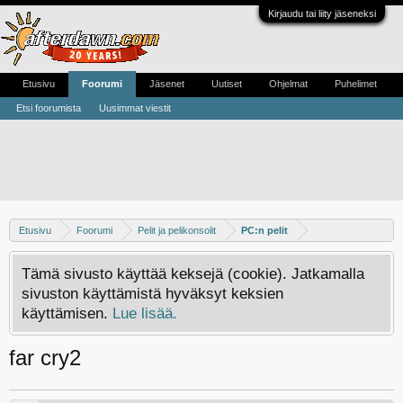
Kirjaudu tai liity jäseneksi
Etusivu
Foorumi
Jäsenet
Uutiset
Ohjelmat
Puhelimet
Etsi foorumista
Uusimmat viestit
Etusivu
Foorumi
Pelit ja pelikonsolit
PC:n pelit
Tämä sivusto käyttää keksejä (cookie). Jatkamalla
sivuston käyttämistä hyväksyt keksien
käyttämisen.
Lue lisää.
far cry2