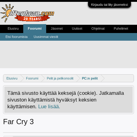
Kirjaudu tai liity jäseneksi
Etusivu
Foorumi
Jäsenet
Uutiset
Ohjelmat
Puhelimet
Etsi foorumista
Uusimmat viestit
Etusivu
Foorumi
Pelit ja pelikonsolit
PC:n pelit
Tämä sivusto käyttää keksejä (cookie). Jatkamalla
sivuston käyttämistä hyväksyt keksien
käyttämisen.
Lue lisää.
Far Cry 3