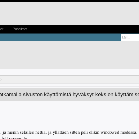
mat
Puhelimet
Jatkamalla sivuston käyttämistä hyväksyt keksien käyttämis
, ja menin selailee nettiä, ja yllättäen sitten peli olikin windowed modessa. 
 full screen:lle.