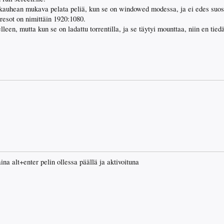
 kauhean mukava pelata peliä, kun se on windowed modessa, ja ei edes suos
esot on nimittäin 1920:1080.
elleen, mutta kun se on ladattu torrentilla, ja se täytyi mounttaa, niin en tie
aina alt+enter pelin ollessa päällä ja aktivoituna