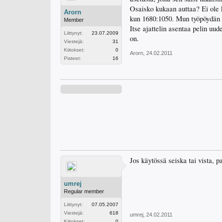
Osaisko kukaan auttaa? Ei ole
Arorn
kun 1680:1050. Mun työpöydän r
Member
Itse ajattelin asentaa pelin uud
Liittynyt:
23.07.2009
on.
Viestejä:
31
Kiitokset:
0
Arorn
,
24.02.2011
Pisteet:
16
Jos käytössä seiska tai vista, p
umrej
Regular member
Liittynyt:
07.05.2007
Viestejä:
618
umrej
,
24.02.2011
Kiitokset:
0