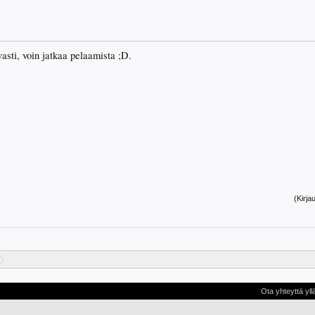
vasti, voin jatkaa pelaamista ;D.
(Kirja
Ota yhteyttä yll