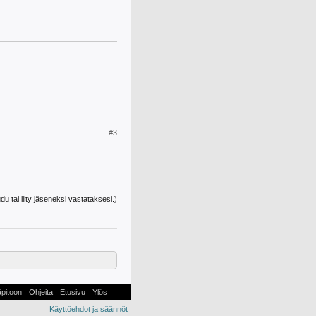
#3
udu tai liity jäseneksi vastataksesi.)
äpitoon
Ohjeita
Etusivu
Ylös
Käyttöehdot ja säännöt