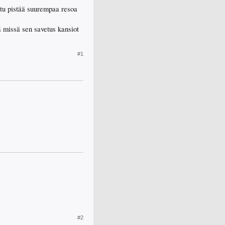
tu pistää suurempaa resoa
dä missä sen savetus kansiot
#1
#2