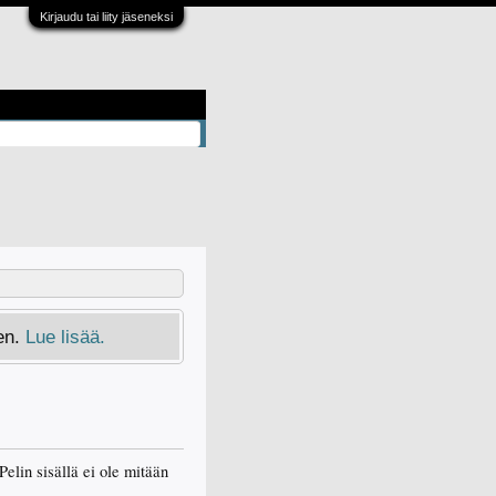
Kirjaudu tai liity jäseneksi
en.
Lue lisää.
Pelin sisällä ei ole mitään