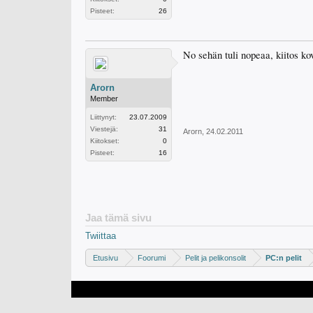
Pisteet:
26
No sehän tuli nopeaa, kiitos ko
Arorn
Member
Liittynyt:
23.07.2009
Viestejä:
31
Arorn
,
24.02.2011
Kiitokset:
0
Pisteet:
16
Jaa tämä sivu
Twiittaa
Etusivu
Foorumi
Pelit ja pelikonsolit
PC:n pelit