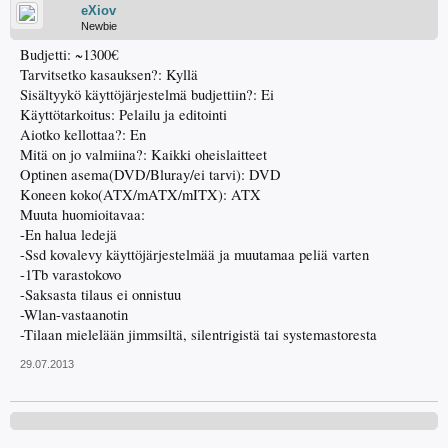
eXiov
Newbie
Budjetti: ~1300€
Tarvitsetko kasauksen?: Kyllä
Sisältyykö käyttöjärjestelmä budjettiin?: Ei
Käyttötarkoitus: Pelailu ja editointi
Aiotko kellottaa?: En
Mitä on jo valmiina?: Kaikki oheislaitteet
Optinen asema(DVD/Bluray/ei tarvi): DVD
Koneen koko(ATX/mATX/mITX): ATX
Muuta huomioitavaa:
-En halua ledejä
-Ssd kovalevy käyttöjärjestelmää ja muutamaa peliä varten
-1Tb varastokovo
-Saksasta tilaus ei onnistuu
-Wlan-vastaanotin
-Tilaan mielelään jimmsiltä, silentrigistä tai systemastoresta
29.07.2013