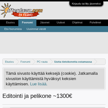
Kirjaudu tai liity jäseneksi
Etusivu
Foorumi
Jäsenet
Uutiset
Ohjelmat
Puhelimet
Etsi foorumista
Uusimmat viestit
Etusivu
Foorumi
PC-rauta
Uutta tietokonetta ostamassa
Tämä sivusto käyttää keksejä (cookie). Jatkamalla
sivuston käyttämistä hyväksyt keksien
käyttämisen.
Lue lisää.
Editointi ja pelikone ~1300€