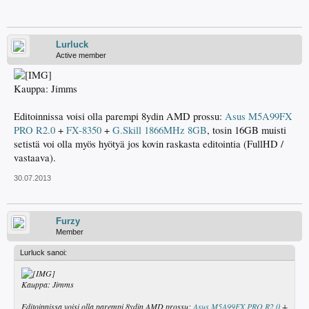
Lurluck
Active member
Kauppa: Jimms
Editoinnissa voisi olla parempi 8ydin AMD prossu:
Asus M5A99FX
PRO R2.0
+
FX-8350
+
G.Skill 1866MHz 8GB
, tosin 16GB muisti
setistä voi olla myös hyötyä jos kovin raskasta editointia (FullHD /
vastaava).
30.07.2013
Furzy
Member
Lurluck sanoi:
Kauppa: Jimms
Editoinnissa voisi olla parempi 8ydin AMD prossu:
Asus M5A99FX PRO R2.0
+