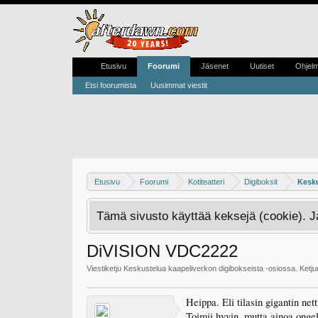
Etusivu
Foorumi
Jäsenet
Uutiset
Ohjel
Etsi foorumista
Uusimmat viestit
Etusivu
Foorumi
Kotiteatteri
Digiboksit
Kesku
Tämä sivusto käyttää keksejä (cookie). 
DiVISION VDC2222
Viestiketju
Keskustelua kaapeliverkon digibokseista
-osiossa. Ketj
Heippa. Eli tilasin gigantin ne
Toimii hyvin, mutta ainoa onge