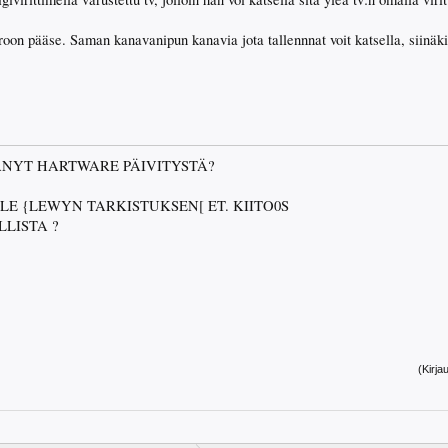
roon pääse. Saman kanavanipun kanavia jota tallennnat voit katsella, siinäkin
ÄNYT HARTWARE PÄIVITYSTÄ?
LE {LEWYN TARKISTUKSEN[ ET. KIITO0S
LISTA ?
(Kirja