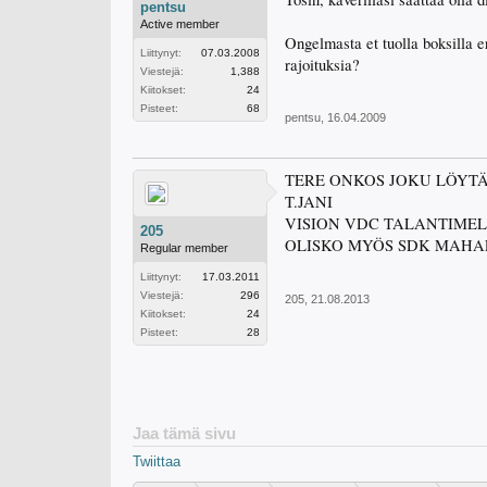
pentsu
Active member
Ongelmasta et tuolla boksilla e
Liittynyt:
07.03.2008
rajoituksia?
Viestejä:
1,388
Kiitokset:
24
Pisteet:
68
pentsu
,
16.04.2009
TERE ONKOS JOKU LÖYT
T.JANI
VISION VDC TALANTIMEL
205
OLISKO MYÖS SDK MAHAL
Regular member
Liittynyt:
17.03.2011
Viestejä:
296
205
,
21.08.2013
Kiitokset:
24
Pisteet:
28
Jaa tämä sivu
Twiittaa