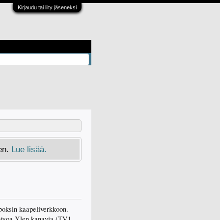
Kirjaudu tai liity jäseneksi
en.
Lue lisää.
iboksin kaapeliverkkoon.
katsoa Ylen kanavia (TV1,