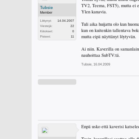
TV2, Teema, FST5), mutta ei es
Tubsie
Ylen kanavia.
Member
Liittynyt:
14.04.2007
Tuli aika huijattu olo kun huo
Viestejä:
22
kun on kuitenkin tallentava bok
Kiitokset:
0
mutta eipä näyttänyt löytyvän.
Pisteet:
11
Ai niin. Kaverilla on samanlai
nauhoittaa SubTV:tä.
Tubsie
,
16.04.2009
Enpä usko että kaverisi katselee
Tosin, kaverillasi saattaa olla di