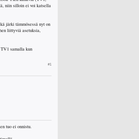
iin silloin ei voi katsella
ikä järki tämmösessä nyt on
en liittyviä asetuksia,
a TV1 samalla kun
#1
en tuo ei onnistu.
ttimellä.