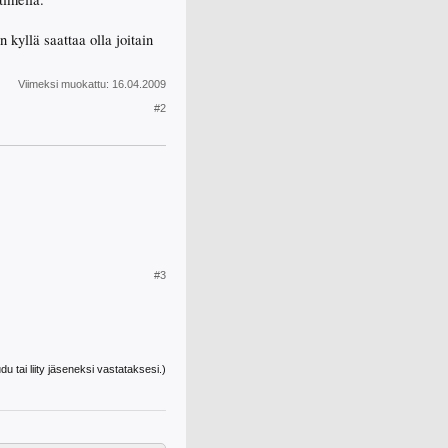
 kyllä saattaa olla joitain
Viimeksi muokattu:
16.04.2009
#2
#3
udu tai liity jäseneksi vastataksesi.)