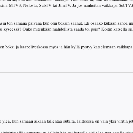
im. MTV3, Nelosta, SubTV tai JimTV. Ja jos nauhoitan vaikkapa SubTV:tä, n
masin ton samana päivänä kun olin boksin saanut. Eli osaako kukaan sanoa m
si kyseessä? Onko mitenkään mahdollista saada toi pois? Koitin katsella siih
nen boksi ja kaapeliverkossa myös ja hän kyllä pystyy katselemaan vaikkap
 yleä, kun samaan aikaan tallentaa subilta. laitteessa on vain yksi viritin jot
givirittimellä varustettu tv, jolloin hän voi katsella sitä yleä tv:n omalla viri