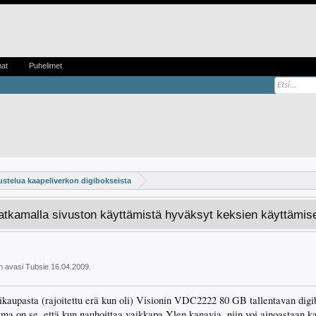
mat
Puhelimet
stelua kaapeliverkon digibokseista
Jatkamalla sivuston käyttämistä hyväksyt keksien käyttämis
un avasi
Tubsie
16.04.2009
.
ttikaupasta (rajoitettu erä kun oli) Visionin VDC2222 80 GB tallentavan dig
lma on se, että kun nauhoittaa vaikkapa Ylen kanavia, niin voi ainoastaan 