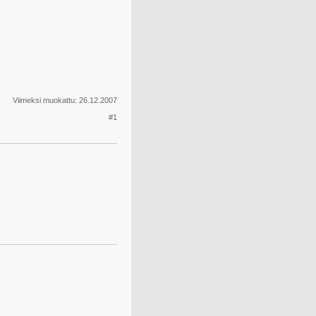
Viimeksi muokattu:
26.12.2007
#1