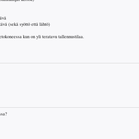
tävä
tävä (sekä syöttö että lähtö)
tietokoneessa kun on yli teratavu tallennustilaa.
ssa?