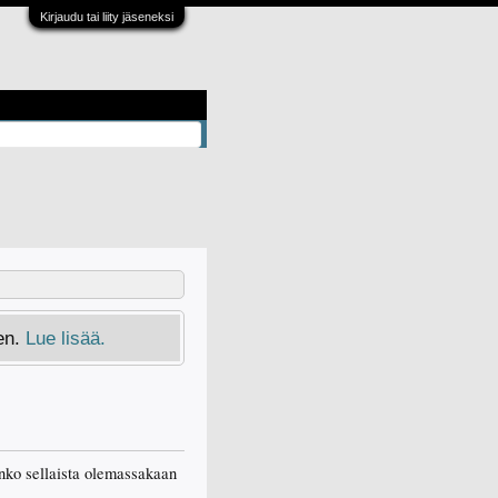
Kirjaudu tai liity jäseneksi
en.
Lue lisää.
 onko sellaista olemassakaan