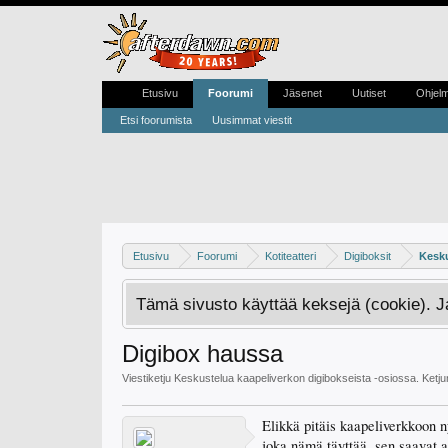
Etusivu
Foorumi
Jäsenet
Uutiset
Ohjel
Etsi foorumista
Uusimmat viestit
Etusivu
Foorumi
Kotiteatteri
Digiboksit
Kesku
Tämä sivusto käyttää keksejä (cookie). 
Digibox haussa
Viestiketju
Keskustelua kaapeliverkon digibokseista
-osiossa. Ketj
Elikkä pitäis kaapeliverkkoon n
joka nämä täyttää, sen saavat as