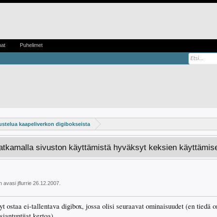
mat
Puhelimet
stelua kaapeliverkon digibokseista
Jatkamalla sivuston käyttämistä hyväksyt keksien käyttämis
un avasi
jflurrie
26.12.2007
.
yt ostaa ei-tallentava digibox, jossa olisi seuraavat ominaisuudet (en tiedä
iantuntijat kertoa)