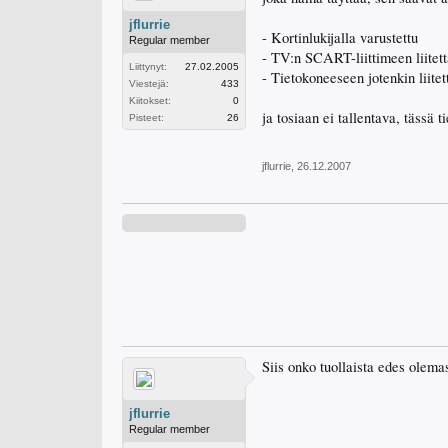
jflurrie
- Kortinlukijalla varustettu
Regular member
- TV:n SCART-liittimeen liitet
Liittynyt:
27.02.2005
- Tietokoneeseen jotenkin liitet
Viestejä:
433
Kiitokset:
0
ja tosiaan ei tallentava, tässä 
Pisteet:
26
jflurrie
,
26.12.2007
Siis onko tuollaista edes olema
jflurrie
Regular member