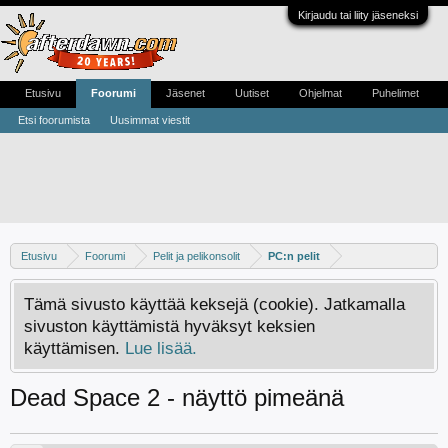
Kirjaudu tai liity jäseneksi
Etusivu
Foorumi
Jäsenet
Uutiset
Ohjelmat
Puhelimet
Etsi foorumista
Uusimmat viestit
Etusivu
Foorumi
Pelit ja pelikonsolit
PC:n pelit
Tämä sivusto käyttää keksejä (cookie). Jatkamalla
sivuston käyttämistä hyväksyt keksien
käyttämisen.
Lue lisää.
Dead Space 2 - näyttö pimeänä