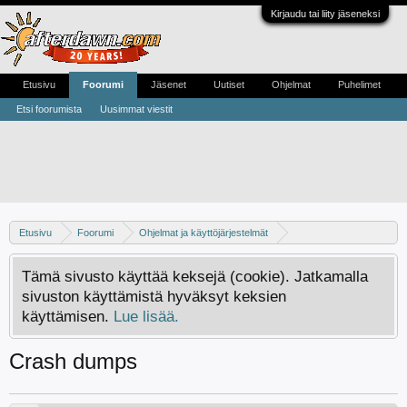
Kirjaudu tai liity jäseneksi
Etusivu
Foorumi
Jäsenet
Uutiset
Ohjelmat
Puhelimet
Etsi foorumista
Uusimmat viestit
Etusivu
Foorumi
Ohjelmat ja käyttöjärjestelmät
Ajuri- ja softaongelmat
Tämä sivusto käyttää keksejä (cookie). Jatkamalla
sivuston käyttämistä hyväksyt keksien
käyttämisen.
Lue lisää.
Crash dumps