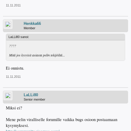
11.11.2011
Henkka66
Member
LaLLi80 sanoi:
????
Mitä jos kysyisit asiasta pelin tekijöiltä...
Ei onnistu.
11.11.2011
LaLLi80
Senior member
Miksi ei?
Mene pelin viralliselle forumille vaikka bugs osioon postaamaan
kysymyksesi.