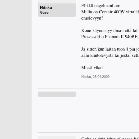
Elikkä ongelmani on:
Nitsku
Mulla on Corsair 400W virtaläh
Guest
emolevyyn?
Kone käynnistyy ilman että lait
Prosessori o Phenom II 940BE 
Ja sitten kun laitan tuon 4 pin 
ääni kiintolevystä tai jostai se
Missä vika?
Nitsku
,
25.04.2009
Onko se 4pin johto oikeassa ko