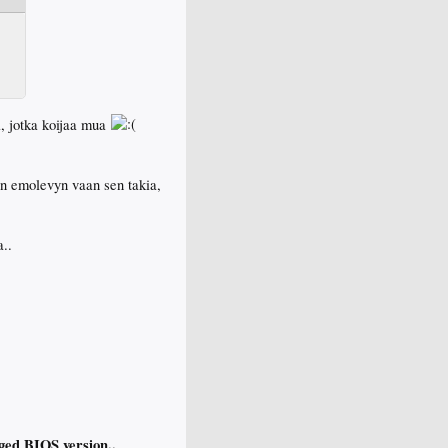
ta, jotka koijaa mua
on emolevyn vaan sen takia,
..
ged BIOS version..