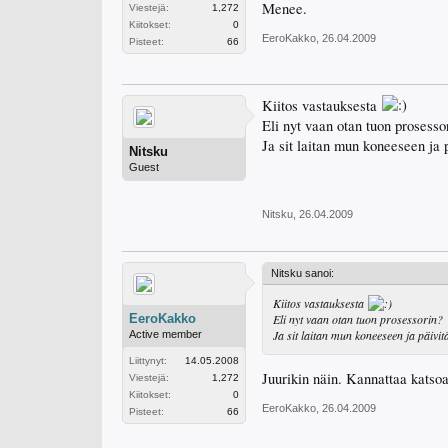
Menee.
Viestejä:
1,272
Kiitokset:
0
EeroKakko
,
26.04.2009
Pisteet:
66
Kiitos vastauksesta
Eli nyt vaan otan tuon prosesso
Ja sit laitan mun koneeseen ja 
Nitsku
Guest
Nitsku
,
26.04.2009
Nitsku sanoi:
Kiitos vastauksesta
EeroKakko
Eli nyt vaan otan tuon prosessorin?
Ja sit laitan mun koneeseen ja päivit
Active member
Liittynyt:
14.05.2008
Juurikin näin. Kannattaa katsoa
Viestejä:
1,272
Kiitokset:
0
EeroKakko
,
26.04.2009
Pisteet:
66