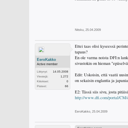
Nitsku
,
25.04.2009
Ettei taas olisi kyseessä peri
tapaus?
En ole varma noista DFI:n lank
EeroKakko
sivustokin on hieman "epäselvä
Active member
Liittynyt:
14.05.2008
Edit: Uskoisin, että vaatii uus
Viestejä:
1,272
on sekaisin englantia ja japania
Kiitokset:
0
Pisteet:
66
E2: Tässä siis sivu, josta pitäi
http://www.dfi.com/portal/C
EeroKakko
,
25.04.2009