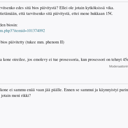
rvitsenko edes sitä bios päivitystä? Ellei ole jotain kytköksissä vika.
tietämään, että tarvitsenko sitä päivitystä, ettei mene hukkaan 15€.
den biosin:
tem.php3?itemid=101374092
n bios päivitetty (tukee mm. phenom II)
lla kone oireilee, jos emolevy ei tue prosessoria, kun prosessori on tehnyt 
Moderaattori
kone ei sammu enää vaan jää päälle. Ennen se sammui ja käynnyistyi parin 
jotain meni rikki?