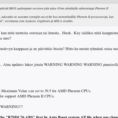
n "päivitä BIOS uudempaan versioon joka tukee 45nm tekniikalla valmistettuja Phenom II
, tukevatko ne suoraan (straight out of the box-menetelmällä) Phenom II-prosessoreja, kun
ä", verrattuna esim Asuksen, Gigabyten ja MSI:n sivuihin.
kun niitä tuotteita ostetaan tai ilmoita.. Huoh.. Käy sääliksi niitä kauppioi
ka uusi?
emolevyn kauppaan ja ne päivittäis biosin? Hitto ku menin tyhmänä ostaa tu
i riski.. Aina updates lukee jotain WARNING WARNING WARNING punaisella
em Maximum Value can set to 39.5 for AMD Phenom CPUs.
for support AMD Phenom II CPUs.
!WARNING!!!
 the "R7SDC26.ABS" first by Auto Boost system AP file when you chan