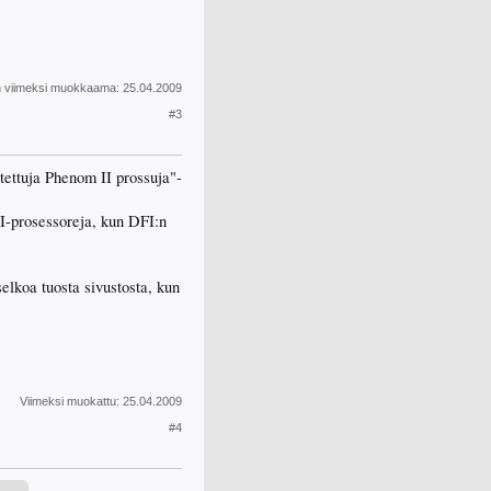
n viimeksi muokkaama:
25.04.2009
#3
tettuja Phenom II prossuja"-
II-prosessoreja, kun DFI:n
elkoa tuosta sivustosta, kun
Viimeksi muokattu:
25.04.2009
#4