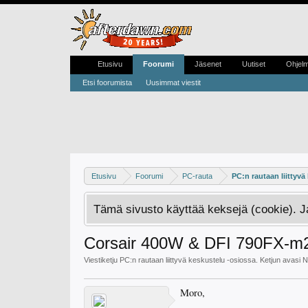
Etusivu
Foorumi
Jäsenet
Uutiset
Ohjel
Etsi foorumista
Uusimmat viestit
Etusivu
Foorumi
PC-rauta
PC:n rautaan liittyvä
Tämä sivusto käyttää keksejä (cookie). 
Corsair 400W & DFI 790FX-m2rs 
Viestiketju
PC:n rautaan liittyvä keskustelu
-osiossa. Ketjun avasi
N
Moro,