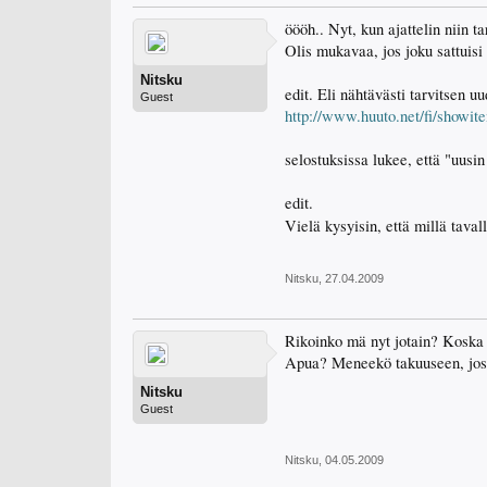
öööh.. Nyt, kun ajattelin niin ta
Olis mukavaa, jos joku sattuisi 
Nitsku
edit. Eli nähtävästi tarvitsen uu
Guest
http://www.huuto.net/fi/showi
selostuksissa lukee, että "uusi
edit.
Vielä kysyisin, että millä tava
Nitsku
,
27.04.2009
Rikoinko mä nyt jotain? Koska 
Apua? Meneekö takuuseen, jos 
Nitsku
Guest
Nitsku
,
04.05.2009