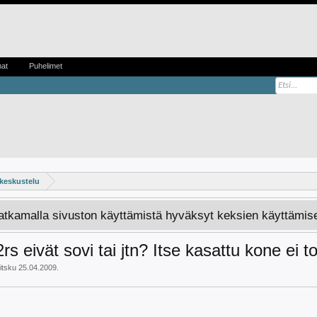
mat
Puhelimet
 keskustelu
Jatkamalla sivuston käyttämistä hyväksyt keksien käyttämis
eivät sovi tai jtn? Itse kasattu kone ei t
itsku
25.04.2009
.