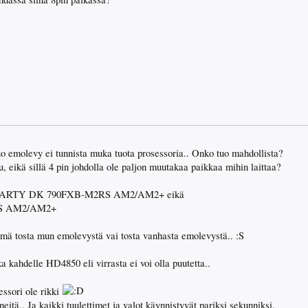
 tuo emolevy ei tunnista muka tuota prosessoria.. Onko tuo mahdollista?
, eikä sillä 4 pin johdolla ole paljon muutakaa paikkaa mihin laittaa?
 LANPARTY DK 790FXB-M2RS AM2/AM2+ eikä
S AM2/AM2+
o mä tosta mun emolevystä vai tosta vanhasta emolevystä.. :S
kka kahdelle HD4850 eli virrasta ei voi olla puutetta..
essori ole rikki
eitä.. Ja kaikki tuulettimet ja valot käynnistyvät pariksi sekunniksi.