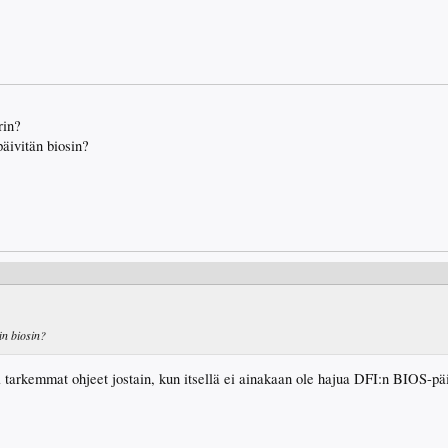
rin?
päivitän biosin?
än biosin?
 tarkemmat ohjeet jostain, kun itsellä ei ainakaan ole hajua DFI:n BIOS-päi