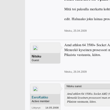
Mitä toi paksulla merkattu koh
edit. Haluaako joku lainaa p
Nitsku
,
25.04.2009
Amd athlon 64 3500+ Socket 
Meneekö kyseinen prosessori 
Pikaista vastausta, kiitos.
Nitsku
Guest
Nitsku
,
26.04.2009
Nitsku sanoi:
Amd athlon 64 3500+ Socket AM2 (
EeroKakko
Meneekö kyseinen prosessori mun e
Pikaista vastausta, kiitos.
Active member
Liittynyt:
14.05.2008