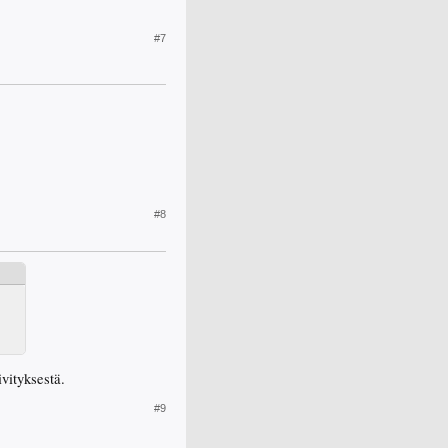
#7
#8
vityksestä.
#9