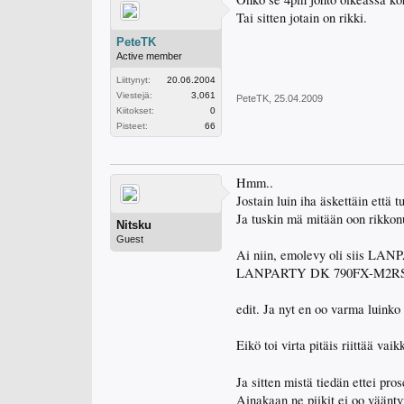
Tai sitten jotain on rikki.
PeteTK
Active member
Liittynyt:
20.06.2004
Viestejä:
3,061
PeteTK
,
25.04.2009
Kiitokset:
0
Pisteet:
66
Hmm..
Jostain luin iha äskettäin että
Ja tuskin mä mitään oon rikkonu
Nitsku
Guest
Ai niin, emolevy oli siis
LANPARTY DK 790FX-M2R
edit. Ja nyt en oo varma luink
Eikö toi virta pitäis riittää vai
Ja sitten mistä tiedän ettei pros
Ainakaan ne piikit ei oo vääntyn