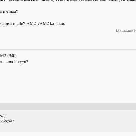
ta meinaa?
rossuansa mulle? AM2+/AM2 kantaan.
Moderaattori
AM2 (940)
mun emolevyyn?
940)
molevyyn?