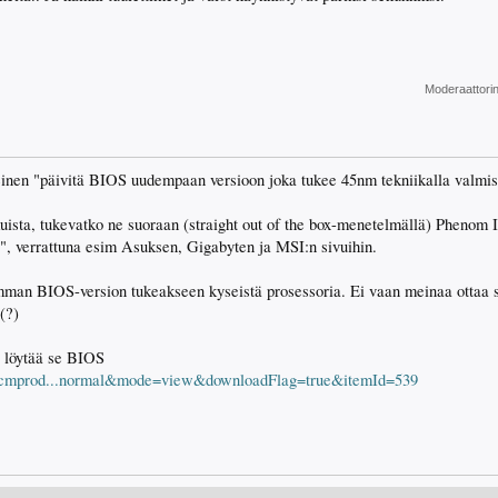
Moderaattori
nteinen "päivitä BIOS uudempaan versioon joka tukee 45nm tekniikalla valmis
uista, tukevatko ne suoraan (straight out of the box-menetelmällä) Phenom 
", verrattuna esim Asuksen, Gigabyten ja MSI:n sivuihin.
imman BIOS-version tukeakseen kyseistä prosessoria. Ei vaan meinaa ottaa s
(?)
si löytää se BIOS
M/cmprod...normal&mode=view&downloadFlag=true&itemId=539