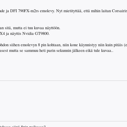
de ja DFI 790FX-m2rs emolevy. Nyt mietityttää, että mihin laitan Corsairin
an sitä, mutta ei tuu kuvaa näyttöön.
X4 ja näyttis Nvidia GT9800.
johdon siihen emolevyn 8 pin kohtaan, niin kone käynnistyy niin kuin pitäis (e
llasest mutta se sammuu heti parin sekunnin jälkeen eikä tule kuvaa..
hdassa siinä 8pin paikassa?