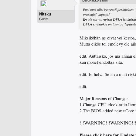
EeroKakko sanoi:
Ettei taas olisi kyseessä perinteine
Nitsku
prossuja"-tapaus?
En ole varma noista DFI:n lankuista
Guest
DFI:n sivustokin on hieman "epäselv
Miksiköhän ne eivät voi kertoa, 
Mutta eikös toi emolevy ole ai
edit. Auttaisko, jos mä annan 
kun monet ehdottaa sitä.
edit. Ei helv.. Se sivu o ni
edit.
Major Reasons of Change:
1.Change CPU clock ratio It
2.The BIOS added new uCore 
!!!WARNING!!!WARNING!!
Please click here for Update