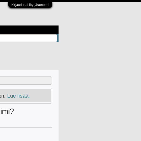
Kirjaudu tai liity jäseneksi
en.
Lue lisää.
oimi?