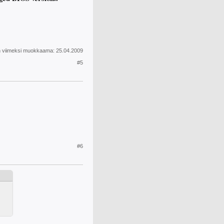
n viimeksi muokkaama:
25.04.2009
#5
#6