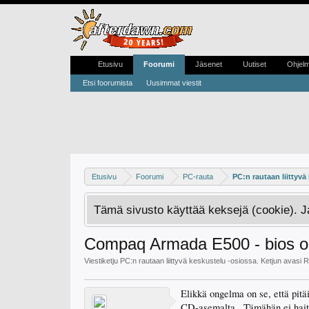
Etusivu
Foorumi
Jäsenet
Uutiset
Ohjel
Etsi foorumista
Uusimmat viestit
Etusivu
Foorumi
PC-rauta
PC:n rautaan liittyvä
Tämä sivusto käyttää keksejä (cookie). 
Compaq Armada E500 - bios 
Viestiketju
PC:n rautaan liittyvä keskustelu
-osiossa. Ketjun avasi
R
Elikkä ongelma on se, että pitä
CD-asemalta.. Tämähän ei haitta