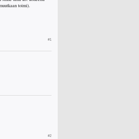
 muutkaan toimi).
#1
#2