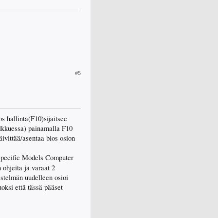
#5
 hallinta(F10)sijaitsee
vilkkuessa) painamalla F10
äivittää/asentaa bios osion
Specific Models Computer
 ohjeita ja varaat 2
estelmän uudelleen osioi
oksi että tässä pääset