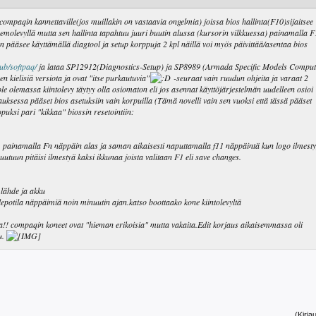
mpaqin kannettaville(jos muillakin on vastaavia ongelmia) joissa bios hallinta(F10)sijaitsee
on emolevyllä mutta sen hallinta tapahtuu juuri buutin alussa (kursorin vilkkuessa) painamalla 
an pääsee käyttämällä diagtool ja setup korppuja 2 kpl näillä voi myös päivittää/asentaa bios
ub/softpaq/
ja lataa SP12912(Diagnostics-Setup) ja SP8989 (Armada Specific Models Comput
 kielisiä versiota ja ovat "itse purkautuvia"
-seuraat vain ruudun ohjeita ja varaat 2
le olemassa kiintolevy täytyy olla osiomaton eli jos asennat käyttöjärjestelmän uudelleen osioi
uksessa pääset bios asetuksiin vain korpuilla (Tämä novelli vain sen vuoksi että tässä pääset
puksi pari "kikkaa" biossin resetointiin:
 painamalla Fn näppäin alas ja saman aikaisesti naputtamalla f11 näppäintä kun logo ilmest
utuun pitäisi ilmestyä kaksi ikkunaa joista valitaan F1 eli save changes.
 lähde ja akku
a lepotila näppäimiä noin minuutin ajan.katso boottaako kone kiintolevyltä
ua!! compaqin koneet ovat "hieman erikoisia" mutta vakaita.Edit korjaus aikaisemmassa oli
u.
(Kirja