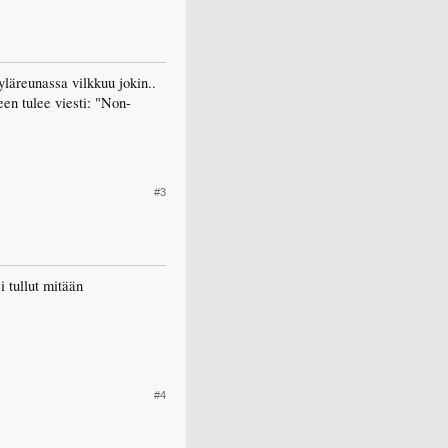
yläreunassa vilkkuu jokin..
een tulee viesti: "Non-
#3
 tullut mitään
#4