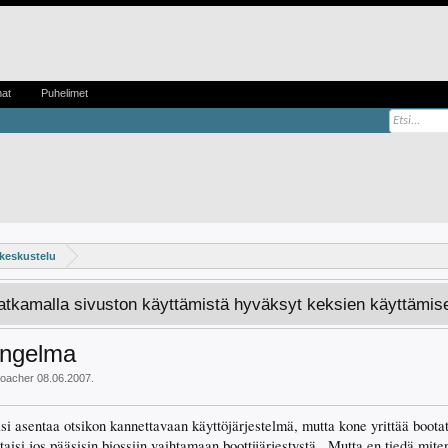
mat
Puhelimet
 keskustelu
Jatkamalla sivuston käyttämistä hyväksyt keksien käyttämis
ongelma
oacher
08.06.2007
.
isi asentaa otsikon kannettavaan käyttöjärjestelmä, mutta kone yrittää boota
isi jos pääsisin biossiin vaihtamaan boottijärjestystä.. Mutta en tiedä miten