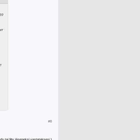
F10
er
yy
#8
udu tai liity jäseneksi vastataksesi.)