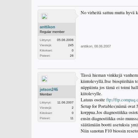
No virheitä sattuu mutta hyvä k
anttikon
Regular member
Liittynyt:
05.06.2006
Viestejä:
245
anttikon
,
08.06.2007
Kiitokset:
0
Pisteet:
26
Tässä hieman vinkkejä vanhemmi
kiintolevyllä.Itse biospiirihän 
näppäinta jos tämä ei toimi hal
jetson246
kiitolevylle.
Member
Lataus osoite
ftp://ftp.compaq.
Liittynyt:
11.06.2007
Setup for Portables)nämä ovat S
Viestejä:
2
korppua.Jos diagnostiikka osiot
Kiitokset:
0
ensin diagnostiikka osio muussa
Pisteet:
11
säätämään bootti asetuksia ym).
Niin sanotun F10 biossin resetoi