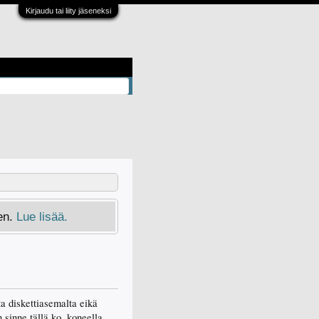
Kirjaudu tai liity jäseneksi
en.
Lue lisää.
ta diskettiasemalta eikä
 sinne tällä ko. koneella