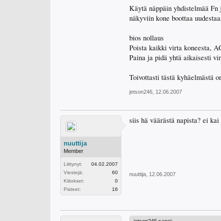
Käytä näppäin yhdistelmää Fn j
näkyviin kone boottaa uudestaan
bios nollaus
Poista kaikki virta koneesta, A
Paina ja pidä yhtä aikaisesti vi
Toivottasti tästä kyhäelmästä 
jetson246
,
12.06.2007
siis hä väärästä napista? ei kai
nuuttija
Member
Liittynyt:
04.02.2007
Viestejä:
60
nuuttija
,
12.06.2007
Kiitokset:
0
Pisteet:
16