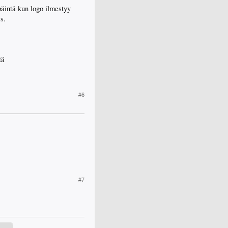
äintä kun logo ilmestyy
s.
tä
#6
#7