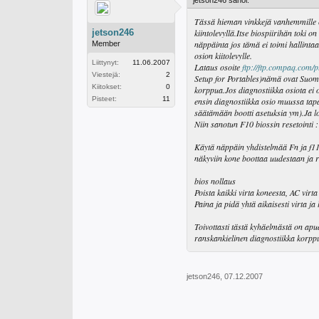
jetson246 sanoi:
Tässä hieman vinkkejä vanhemmille co
jetson246
kiintolevyllä.Itse biospiirihän toki 
näppäinta jos tämä ei toimi hallinta
Member
osion kiitolevylle.
Liittynyt:
11.06.2007
Lataus osoite
ftp://ftp.compaq.com/p
Viestejä:
2
Setup for Portables)nämä ovat Suomen
Kiitokset:
0
korppua.Jos diagnostiikka osiota ei o
Pisteet:
11
ensin diagnostiikka osio muussa tapa
säätämään bootti asetuksia ym).Ja lo
Niin sanotun F10 biossin resetointi :
Käytä näppäin yhdistelmää Fn ja f11
näkyviin kone boottaa uudestaan ja ru
bios nollaus
Poista kaikki virta koneesta, AC virta
Paina ja pidä yhtä aikaisesti virta j
Toivottasti tästä kyhäelmästä on ap
ranskankielinen diagnostiikka korpp
jetson246
,
07.12.2007