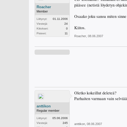
pääsee (netistä löydetyn ohjeki
Roacher
Member
Osaako joku sanoa miten sinne b
Liittynyt:
01.11.2006
Viestejä:
24
Kiitos.
Kiitokset:
0
Pisteet:
11
Roacher
,
08.06.2007
Oletko kokeillut deleteä?
Parhaiten varmaan vain selviää
anttikon
Regular member
Liittynyt:
05.06.2006
Viestejä:
245
anttikon
,
08.06.2007