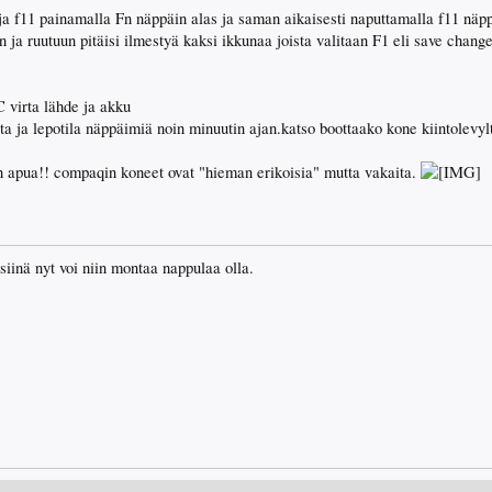
a f11 painamalla Fn näppäin alas ja saman aikaisesti naputtamalla f11 näpp
 ja ruutuun pitäisi ilmestyä kaksi ikkunaa joista valitaan F1 eli save change
C virta lähde ja akku
rta ja lepotila näppäimiä noin minuutin ajan.katso boottaako kone kiintolevyl
on apua!! compaqin koneet ovat "hieman erikoisia" mutta vakaita.
 siinä nyt voi niin montaa nappulaa olla.