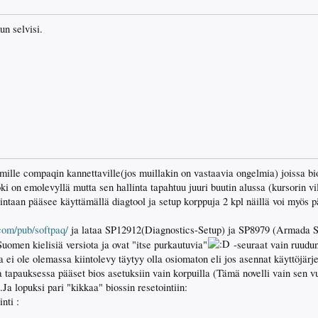
un selvisi.
lle compaqin kannettaville(jos muillakin on vastaavia ongelmia) joissa bios
toki on emolevyllä mutta sen hallinta tapahtuu juuri buutin alussa (kursorin 
lintaan pääsee käyttämällä diagtool ja setup korppuja 2 kpl näillä voi myös p
com/pub/softpaq/
ja lataa SP12912(Diagnostics-Setup) ja SP8979 (Armada 
uomen kielisiä versiota ja ovat "itse purkautuvia"
-seuraat vain ruudun
a ei ole olemassa kiintolevy täytyy olla osiomaton eli jos asennat käyttöjärj
 tapauksessa pääset bios asetuksiin vain korpuilla (Tämä novelli vain sen vu
Ja lopuksi pari "kikkaa" biossin resetointiin:
nti :