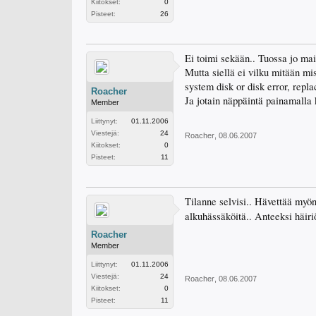
Kiitokset:
0
Pisteet:
26
Ei toimi sekään.. Tuossa jo mai
Mutta siellä ei vilku mitään mi
system disk or disk error, repl
Roacher
Ja jotain näppäintä painamalla k
Member
Liittynyt:
01.11.2006
Viestejä:
24
Roacher
,
08.06.2007
Kiitokset:
0
Pisteet:
11
Tilanne selvisi.. Hävettää my
alkuhässäköitä.. Anteeksi häiriö
Roacher
Member
Liittynyt:
01.11.2006
Viestejä:
24
Roacher
,
08.06.2007
Kiitokset:
0
Pisteet:
11