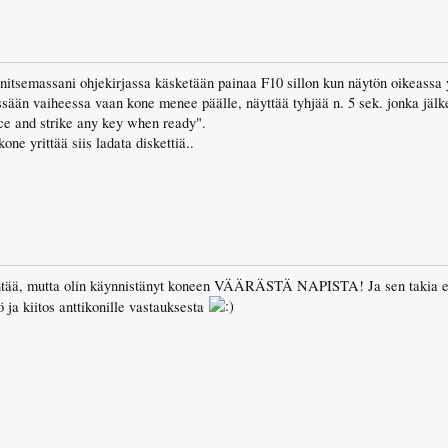
nitsemassani ohjekirjassa käsketään painaa F10 sillon kun näytön oikeassa 
ssään vaiheessa vaan kone menee päälle, näyttää tyhjää n. 5 sek. jonka jälk
ace and strike any key when ready".
one yrittää siis ladata diskettiä..
öntää, mutta olin käynnistänyt koneen VÄÄRÄSTÄ NAPISTA! Ja sen takia ei
 ja kiitos anttikonille vastauksesta