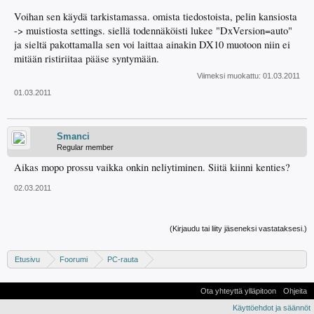
Voihan sen käydä tarkistamassa. omista tiedostoista, pelin kansiosta
-> muistiosta settings. siellä todennäköisti lukee "DxVersion=auto"
ja sieltä pakottamalla sen voi laittaa ainakin DX10 muotoon niin ei
mitään ristiriitaa pääse syntymään.
Viimeksi muokattu:
01.03.2011
01.03.2011
Smanci
Regular member
Aikas mopo prossu vaikka onkin neliytiminen. Siitä kiinni kenties?
02.03.2011
(Kirjaudu tai liity jäseneksi vastataksesi.)
Etusivu
Foorumi
PC-rauta
Näytönohjaimet - Apua, kokemuksia ja vinkkejä
Ota yhteyttä ylläpitoon
Ohjeita
Käyttöehdot ja säännöt