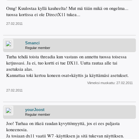
Omg! Kuulostaa kyllä kauheelta! Mut mä tiiän mikä on ongelma...
tuossa kortissa ei ole DirectX11 tukea...
27.02.2011
Smanci
Regular member
Turha tehdä toista threadia kun vastaus on annettu tuossa toisessa
ketjussasi. Ja ei, tuo kortti ei tue DX11. Uutta rautaa alle tai
asetuksia alas.
Kannattaa toki kertoa koneen osat+käyttis ja käyttämäsi asetukset.
Viimeksi muokattu:
27.02.2011
27.02.2011
yourJoost
Regular member
Joo! Turhaa on itkeä raudan kyvyttömyyttä, jos ei ees paljasta
koneenosia.
Ja tosiaan dx11 vaatii W7 -käyttiksen ja sitä tukevan näyttiksen.