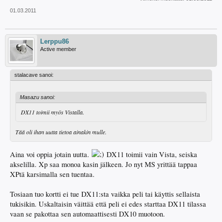
01.03.2011
Lerppu86
Active member
stalacave sanoi:
Masazu sanoi:
DX11 toimii myös Vistalla.
Tää oli ihan uutta tietoa ainakin mulle.
Aina voi oppia jotain uutta.
DX11 toimii vain Vista, seiska
akselilla. Xp saa monoa kasin jälkeen. Jo nyt MS yrittää tappaa
XPtä karsimalla sen tuentaa.
Tosiaan tuo kortti ei tue DX11:sta vaikka peli tai käyttis sellaista
tukisikin. Uskaltaisin väittää että peli ei edes starttaa DX11 tilassa
vaan se pakottaa sen automaattisesti DX10 muotoon.