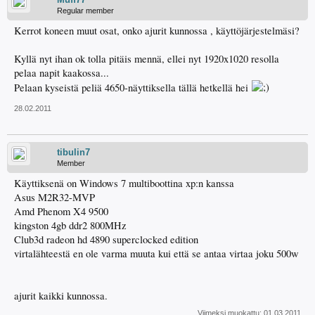
Regular member
Kerrot koneen muut osat, onko ajurit kunnossa , käyttöjärjestelmäsi?
Kyllä nyt ihan ok tolla pitäis mennä, ellei nyt 1920x1020 resolla
pelaa napit kaakossa...
Pelaan kyseistä peliä 4650-näyttiksella tällä hetkellä hei
28.02.2011
tibulin7
Member
Käyttiksenä on Windows 7 multiboottina xp:n kanssa
Asus M2R32-MVP
Amd Phenom X4 9500
kingston 4gb ddr2 800MHz
Club3d radeon hd 4890 superclocked edition
virtalähteestä en ole varma muuta kui että se antaa virtaa joku 500w
ajurit kaikki kunnossa.
Viimeksi muokattu:
01.03.2011